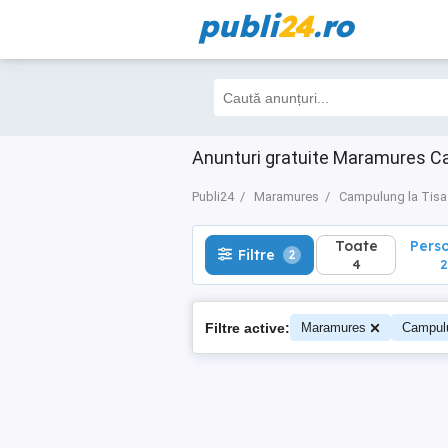
publi
24
.ro
Toate
Perso
Filtre
2
4
2
Anunturi gratuite Maramures C
Publi24
Maramures
Campulung la Tisa
Toate
Pers
Filtre
2
4
2
Filtre active:
Maramures
Campulu