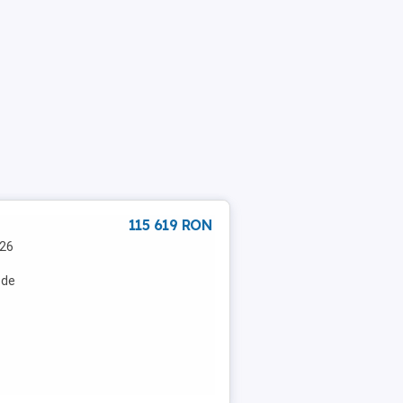
115 619 RON
226
 de