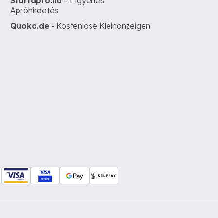
Startapro.hu
- Ingyenes
Apróhirdetés
Quoka.de
- Kostenlose Kleinanzeigen