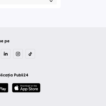
ne pe
licația Publi24