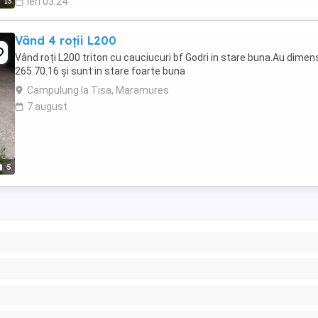
13
ieri 03:24
Vând 4 roții L200
Vând roți L200 triton cu cauciucuri bf Godri in stare buna.Au dimen
265.70.16 și sunt in stare foarte buna
Campulung la Tisa, Maramures
7 august
5