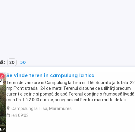
nă:
20
50
Se vinde teren in campulung la tisa
12
Teren de vânzare în Câmpulung la Tisa nr. 166 Suprafața totală: 2
mp Front stradal: 24 de metri Terenul dispune de utilități precum
curent electric și pompă de apă Terenul conține o frumoasă livadă
meri Preț: 22.000 euro ușor negociabil Pentru mai multe detalii
contactați telefonic: .
Campulung la Tisa, Maramures
ieri 09:03
2