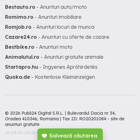
Bestauto.ro
- Anunturi auto/moto
Romimo.ro
- Anunturi imobiliare
Romjob.ro
- Anunturi locuri de munca
Cazare24.ro
- Anunturi cu oferte de cazare
Bestbike.ro
- Anunturi moto
Animalutul.ro
- Anunturi gratuite animale
Startapro.hu
- Ingyenes Apróhirdetés
Quoka.de
- Kostenlose Kleinanzeigen
© 2026 Publi24 Digital S.R.L. | Bulevardul Dacia nr 34,
Oradea 410346, Romania | Tax ID: RO20201084 -
site de
anunturi gratuite
26.08.06.c0c206c
Salvează căutarea