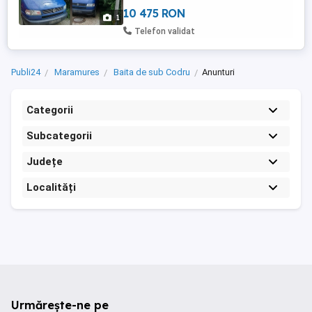
negociabil
10 475 RON
1
Telefon validat
Publi24
Maramures
Baita de sub Codru
Anunturi
Categorii
Subcategorii
Județe
Localități
Urmărește-ne pe