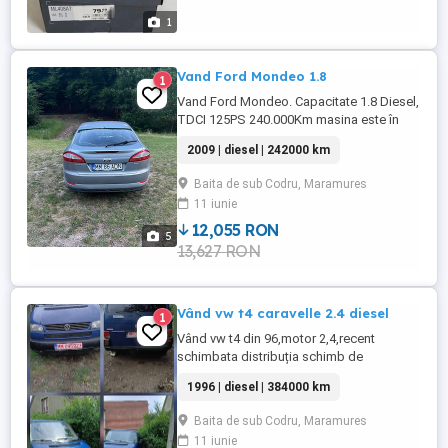
...
1
Vand Ford Mondeo 1.8
1
Vand Ford Mondeo. Capacitate 1.8 Diesel,
TDCI 125PS 240.000Km masina este în
stare perfecta circula zilnic acte la zi fiscal
2009 | diesel | 242000 km
pe loc. Mai multe detalii în privat răspuns
doar pe WhatsApp.
Baita de sub Codru, Maramures
11 iunie
12,055 RON
5
13,627 RON
Vând vw t4 caravelle 2.4 diesel
1
Vând vw t4 din 96,motor 2,4,recent
schimbata distribuția schimb de
ulei,frane(plăcute,discuri),etrieri
1996 | diesel | 384000 km
filtre,electromotor,alternator
refăcut,masina din punct de vedere
Baita de sub Codru, Maramures
mecanic fără nicio problemă,mai multe
11 iunie
detalii in privat 8+1 locuri Prețul este ușor