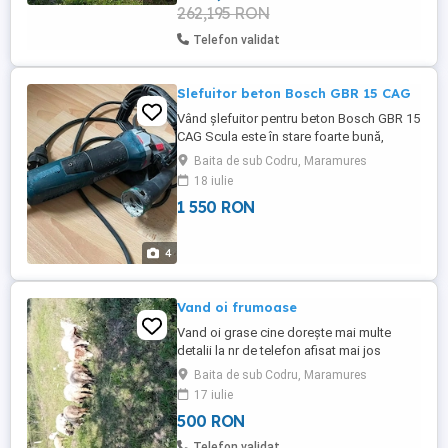
262,195 RON
Telefon validat
Slefuitor beton Bosch GBR 15 CAG
Vând șlefuitor pentru beton Bosch GBR 15
CAG Scula este în stare foarte bună,
funcționează impecabil și nu prezintă
Baita de sub Codru, Maramures
probleme tehnice. A fost folosită cu grijă
18 iulie
și are doar urme normale de utilizare. Ideal
1 550 RON
pentru șlefuirea betonului, îndepărtarea
adezivului, vopselei, șapei și pregătirea
suprafețelor ...
4
Vand oi frumoase
Vand oi grase cine dorește mai multe
detalii la nr de telefon afisat mai jos
Baita de sub Codru, Maramures
17 iulie
500 RON
Telefon validat