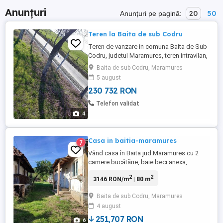
Anunțuri
20
50
Anunțuri pe pagină:
Teren la Baita de sub Codru
Teren de vanzare in comuna Baita de Sub
Codru, judetul Maramures, teren intravilan,
construibil, cu suprafata de 4400mp. cu
Baita de sub Codru, Maramures
front de 85m. la o strada laterala pietruita,
5 august
electricitate la strada, zona este aerisita
230 732 RON
aproape de centru, de scoala, la 15 km de
Cehul Silvaniei si la 50 km de Baia Mare.
Telefon validat
Ideal ...
4
Casa in baitia-maramures
7
Vând casa în Baita jud.Maramures cu 2
camere bucătărie, baie beci anexa,
necesita renovare. Teren 10 ari pret 48.000
2
2
3146 RON/m
| 80 m
Euro Negociabil Tel. Dejea se lucreaza in
oras la conducta de gaz
Baita de sub Codru, Maramures
4 august
251,707 RON
6