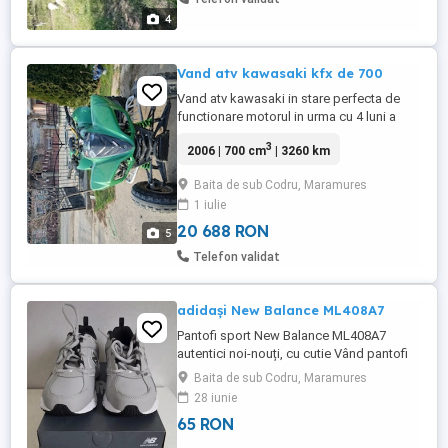
4
Vand atv kawasaki kfx de 700
Vand atv kawasaki in stare perfecta de
functionare motorul in urma cu 4 luni a
fost reconditionat complect si se ofera si
3
2006 | 700 cm
| 3260 km
garantie la atv
Baita de sub Codru, Maramures
1 iulie
20 688 RON
5
Telefon validat
adidași New Balance ML408A7
Pantofi sport New Balance ML408A7
autentici noi-nouți, cu cutie Vând pantofi
sport New Balance ML408A7 eleganți într-
Baita de sub Codru, Maramures
o culoare gri la modă (Gri Alb). 100%
28 iunie
autentici Noi-nouți, nepurtați niciodată
65 RON
Cutie originală inclusă Mărime: 39.5 EU US
6.5 branț de 25 cm Stil versatil ideal pentru