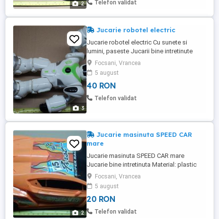
Telefon validat
2
Jucarie robotel electric
Jucarie robotel electric Cu sunete si
lumini, paseste Jucarii bine intretinute
Material: plastic Motor: electric Poze reale
Focsani, Vrancea
Pret: 40 Lei Tel:
5 august
40 RON
Telefon validat
3
Jucarie masinuta SPEED CAR
mare
Jucarie masinuta SPEED CAR mare
Jucarie bine intretinuta Material: plastic
Motor: fara Poze reale Pret: 20 Lei Tel:
Focsani, Vrancea
5 august
20 RON
Telefon validat
2