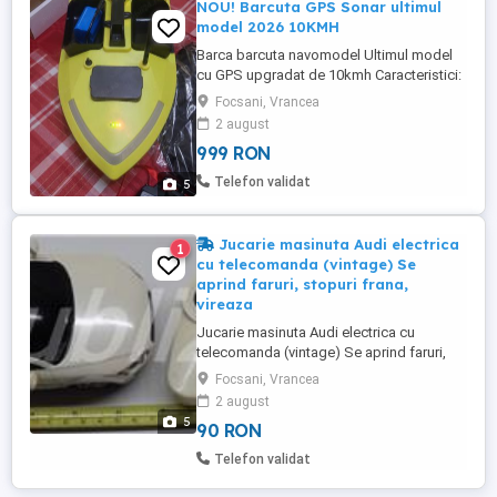
NOU! Barcuta GPS Sonar ultimul
model 2026 10KMH
Barca barcuta navomodel Ultimul model
cu GPS upgradat de 10kmh Caracteristici:
Funcția GPS ajută la setarea a 40
Focsani, Vrancea
(PATRUZECI) de puncte de poziționare
2 august
arbitrare, iar barca poate fi înainte și înapoi
999 RON
pe baza punctului pe care l-ați setat. Când
întâmpinați pierderea semnalului sau
Telefon validat
5
baterie descărcată, barca ...
Jucarie masinuta Audi electrica
1
cu telecomanda (vintage) Se
aprind faruri, stopuri frana,
vireaza
Jucarie masinuta Audi electrica cu
telecomanda (vintage) Se aprind faruri,
stopuri frana, vireaza in mers
Focsani, Vrancea
stanga/dreapta Material: plastic Stare
2 august
buna (mici urme de folosinta), foarte bine
5
90 RON
intretinuta pentru varsta pe care o are
Ideala pentru un proiect de restaurere tata-
Telefon validat
copil (demontare, curatare angrenaje, ...