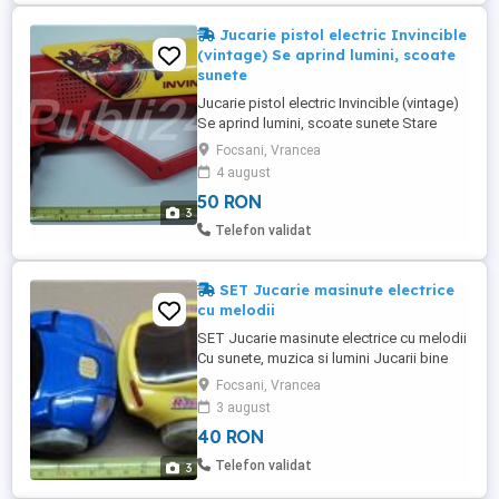
Jucarie pistol electric Invincible
(vintage) Se aprind lumini, scoate
sunete
Jucarie pistol electric Invincible (vintage)
Se aprind lumini, scoate sunete Stare
buna (mici urme de uzura), pastrat in
Focsani, Vrancea
conditii optime pentru varsta pe care o are
4 august
Poze reale Pret: 50 Lei
50 RON
3
Telefon validat
SET Jucarie masinute electrice
cu melodii
SET Jucarie masinute electrice cu melodii
Cu sunete, muzica si lumini Jucarii bine
intretinute Material: plastic Motor: electric
Focsani, Vrancea
Poze reale Pret: 40 Lei Tel:
3 august
40 RON
Telefon validat
3