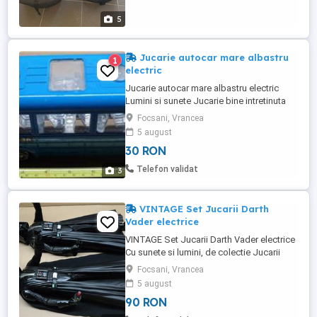
5
Jucarie autocar mare albastru
1
electric
Jucarie autocar mare albastru electric
Lumini si sunete Jucarie bine intretinuta
Material: plastic Motor: electric Poze reale
Focsani, Vrancea
Pret: 30 Lei Tel:
5 august
30 RON
Telefon validat
3
VINTAGE Set Jucarii Darth
Vader electrice
VINTAGE Set Jucarii Darth Vader electrice
Cu sunete si lumini, de colectie Jucarii
bine intretinute Material: plastic + pelerina
Focsani, Vrancea
panza Motor: fara Poze reale Pret: 90 Lei
5 august
Tel:
90 RON