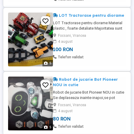
LOT Tractorase pentru diorame
LOT Tractorase pentru diorame Material
plastic , foarte detaliate Majoritatea sunt
noi, se pot vopsi Pentru joaca sau
Focsani, Vrancea
constructii diorame Stare conform poze
4 august
Poze reale Pret: 100 Lei toate
100 RON
Telefon validat
5
Robot de jucarie Bot Pioneer
NOU in cutie
Robot de jucarie Bot Pioneer NOU in cutie
Se deplaseaza inainte-inapoi,se pot
misca bratele. Poate dansa , miscandu-si
Focsani, Vrancea
bratele si picioarele in ritmul muzicii. Se
4 august
aprind ochii,bratele si picioarele cu leduri
80 RON
in 7 culori. Dimensiuni robot 17cm x15 cm
(inaltime x latime ) Robotul este echipat cu
Telefon validat
5
voci ...