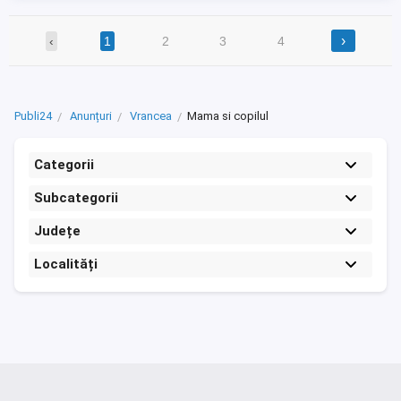
›
‹
1
2
3
4
Publi24
Anunțuri
Vrancea
Mama si copilul
Categorii
Subcategorii
Județe
Localități