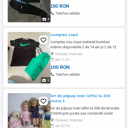
150 RON
Telefon validat
3
compleu copii
compleu nou copii material bumbac
mărimi disponibile 2 de 14 ani și 2 de 12
ani
Focsani, Vrancea
ieri 11:51
100 RON
Telefon validat
1
lot de păpuși mari ieftin la 200
toate 3
lot de păpuși mari ieftin la 200 de lei toate
3 trimit prin posta sau comandă curier
Focsani, Vrancea
ieri 07:10