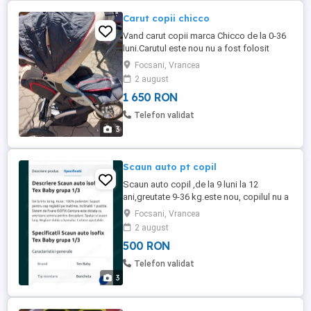
Carut copii chicco
Vand carut copii marca Chicco de la 0-36
luni.Carutul este nou nu a fost folosit
deloc.Are 3 roti care se pot umfla cu
Focsani, Vrancea
pompa exact ca la bicicleta.3 pozitii
2 august
rezemat.culcat si in sezut.Are coprtina se
1 650 RON
poate folosi pe toata perioada
anului.Pretul 1650 lei usor negociabil.Nu
Telefon validat
trimit in tara.Nu deranjati ...
3
Scaun auto pt copil
Scaun auto copil ,de la 9 luni la 12
ani,greutate 9-36 kg.este nou, copilul nu a
stat in el decat 2 ore.De aceea il vand.Nu
Focsani, Vrancea
sta copilul. Pret 500 lei.
2 august
500 RON
Telefon validat
3