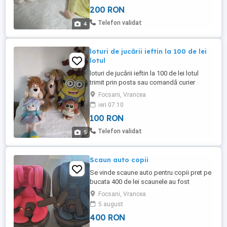
200 RON
Telefon validat
4
loturi de jucării ieftin la 100 de lei
lotul
loturi de jucării ieftin la 100 de lei lotul
trimit prin posta sau comandă curier
Focsani, Vrancea
ieri 07:10
100 RON
Telefon validat
5
Scaun auto copii
Se vinde scaune auto pentru copii pret pe
bucata 400 de lei scaunele au fost
folosite doar o singură dată
Focsani, Vrancea
5 august
400 RON