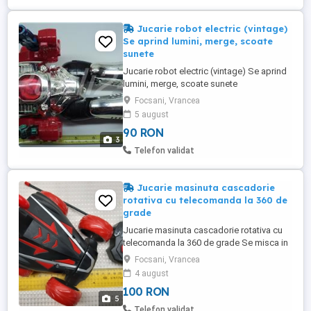
Jucarie robot electric (vintage)
Se aprind lumini, merge, scoate
sunete
Jucarie robot electric (vintage) Se aprind
lumini, merge, scoate sunete
Functioneaza cu baterii Material: plastic
Focsani, Vrancea
Stare foarte buna pentru varsta pe care o
5 august
are Poze reale Pret: 90 Lei
90 RON
3
Telefon validat
Jucarie masinuta cascadorie
rotativa cu telecomanda la 360 de
grade
Jucarie masinuta cascadorie rotativa cu
telecomanda la 360 de grade Se misca in
toate pozitiile, se rasuceste, se da peste
Focsani, Vrancea
cap Cu acțiune pe două fete pentru copii
4 august
și activitati distractive de joaca Rosu cu
100 RON
negru, telecomanda (fara baterii) Poze
5
reale Pret: 100 Lei
Telefon validat