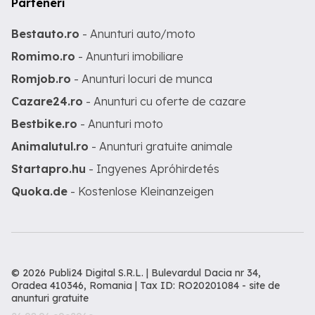
Parteneri
Bestauto.ro
- Anunturi auto/moto
Romimo.ro
- Anunturi imobiliare
Romjob.ro
- Anunturi locuri de munca
Cazare24.ro
- Anunturi cu oferte de cazare
Bestbike.ro
- Anunturi moto
Animalutul.ro
- Anunturi gratuite animale
Startapro.hu
- Ingyenes Apróhirdetés
Quoka.de
- Kostenlose Kleinanzeigen
© 2026 Publi24 Digital S.R.L. | Bulevardul Dacia nr 34,
Oradea 410346, Romania | Tax ID: RO20201084 -
site de
anunturi gratuite