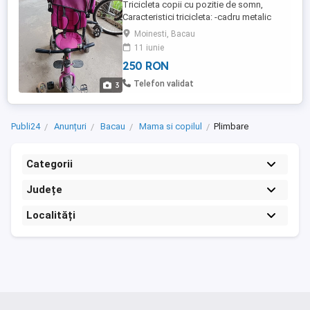
Tricicleta copii cu pozitie de somn,
Caracteristici tricicleta: -cadru metalic
rezistent -roata din fata se poate bloca pe
Moinesti, Bacau
directa de mers inainte -roata din fata are
11 iunie
functia freewheel, chiar daca copilul
250 RON
ajunge la pedale, dar parintele nu vrea sa
fie condusa tricicleta de catre copil,
Telefon validat
3
pedalele se vor ...
Publi24
Anunțuri
Bacau
Mama si copilul
Plimbare
Categorii
Județe
Localități