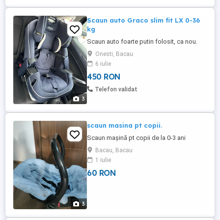
Scaun auto Graco slim fit LX 0-36
kg
Scaun auto foarte putin folosit, ca nou.
Onesti, Bacau
6 iulie
450 RON
Telefon validat
3
scaun masina pt copii.
Scaun mașină pt copii de la 0-3 ani
Bacau, Bacau
1 iulie
60 RON
3