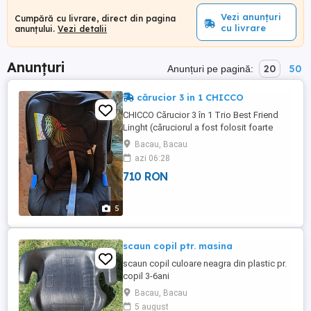
Vezi anunțuri
Cumpără cu livrare, direct din pagina
cu livrare
anunțului.
Vezi detalii
Anunțuri
20
50
Anunțuri pe pagină:
cărucior 3 in 1 CHICCO
CHICCO Cărucior 3 în 1 Trio Best Friend
Linght (căruciorul a fost folosit foarte
puțin, merită văzut)
Bacau, Bacau
azi 06:28
710 RON
5
scaun copil ptr. masina
scaun copil culoare neagra din plastic pr.
copil 3-6ani
Bacau, Bacau
5 august