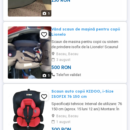
150 RON
5
Vând scaun de mașină pentru copii
Lionelo
Scaun de masina pentru copii cu sistem
de prindere isofix de la Lionelo! Scaunul
este in stare perfecta! Categoria 15-36 de
Bacau, Bacau
kg!
3 august
500 RON
Telefon validat
5
Scaun auto copii KIDOO, i-Size
ISOFIX 76 150 cm
Specificații tehnice: Interval de utilizare: 76
150 cm (aprox. 15 luni 12 ani) Montare: În
sensul de mers (forward-facing) Metodă
Bacau, Bacau
de instalare: ISOFIX cu top tether (76 105
1 august
cm) ISOFIX + centură de siguranță (100
300 RON
150 cm) Categorie: i-Size Integrală &