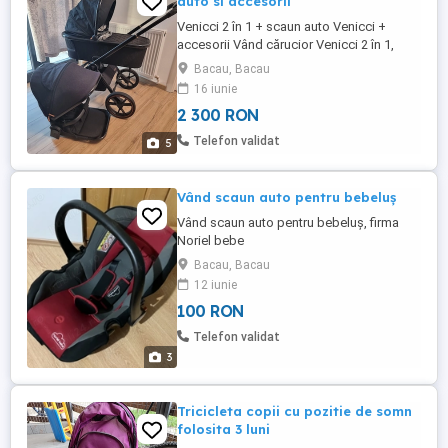
auto si accesorii
Venicci 2 în 1 + scaun auto Venicci +
accesorii Vând cărucior Venicci 2 în 1,
foarte bine întreținut, folosit cu grijă
Bacau, Bacau
pentru un singur copil. Pachetul include:
16 iunie
Landou Parte sport Scaun auto Venicci
2 300 RON
Husă de ploaie originală Footmuff husă
de iarnă pentru picioare Coș de
Telefon validat
5
cumpărături încăpător Căruciorul ...
Vând scaun auto pentru bebeluş
Vând scaun auto pentru bebeluş, firma
Noriel bebe
Bacau, Bacau
12 iunie
100 RON
Telefon validat
3
Tricicleta copii cu pozitie de somn
folosita 3 luni