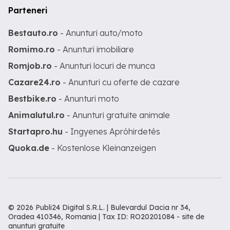
Parteneri
Bestauto.ro
- Anunturi auto/moto
Romimo.ro
- Anunturi imobiliare
Romjob.ro
- Anunturi locuri de munca
Cazare24.ro
- Anunturi cu oferte de cazare
Bestbike.ro
- Anunturi moto
Animalutul.ro
- Anunturi gratuite animale
Startapro.hu
- Ingyenes Apróhirdetés
Quoka.de
- Kostenlose Kleinanzeigen
© 2026 Publi24 Digital S.R.L. | Bulevardul Dacia nr 34,
Oradea 410346, Romania | Tax ID: RO20201084 -
site de
anunturi gratuite