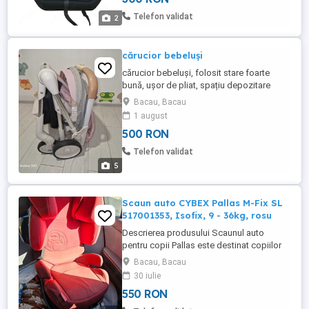
BoosterSeat Neintegrală Greutate maximă
Telefon validat
2
copil: ...
cărucior bebeluși
cărucior bebeluși, folosit stare foarte
bună, ușor de pliat, spațiu depozitare
dedesubt, lumini ce se pot folosi cu
Bacau, Bacau
baterie externa,sistem de frânare. se vinde
1 august
pentru ca noi nu mai folosim . . AICI AVETI
500 RON
LINK CU PRODUSUL NOU!!!!
Telefon validat
5
Scaun auto CYBEX Pallas M-Fix SL
517001353, Isofix, 9 - 36kg, rosu
Descrierea produsului Scaunul auto
pentru copii Pallas este destinat copiilor
care au greutatea intre 9 kg si 36 kg.
Bacau, Bacau
Multumita pernei care se aseaza in fata
30 iulie
copilului,siguranta este mult sporita fata
550 RON
de scaunele auto traditionale pentru
aceeasi grupa care sunt prevazute cu