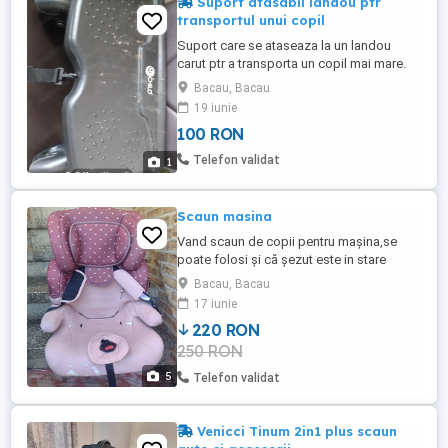
Suport atasabil landou ptr
transportul unui copil
Suport care se ataseaza la un landou
carut ptr a transporta un copil mai mare.
Este f practic ptr parintii cu 2 copii cu
Bacau, Bacau
varste diferite. Pretul este negociabil.
19 iunie
100 RON
Telefon validat
1
Scaun masina
Vand scaun de copii pentru mașina,se
poate folosi și că șezut este in stare
foarte buna.Cu predare personala in
Bacau, Bacau
Bacău nu trimit prin curier
17 iunie
220 RON
250 RON
5
Telefon validat
Venicci Tinum 2in1 plus scaun