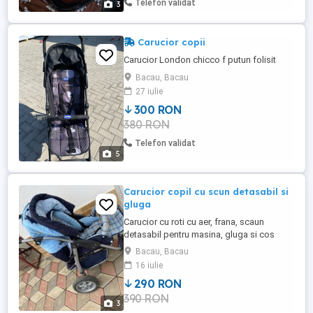
Telefon validat
3
hamuri de siguranta cu prindere ...
Carucior copii
Carucior London chicco f putun folisit
Bacau, Bacau
27 iulie
300 RON
380 RON
Telefon validat
5
Carucior copil cu scun detasabil si
gluga
Carucior cu roti cu aer, frana, scaun
detasabil pentru masina, gluga si cos
depozitare, ABC design, nefolosit, tinut in
Bacau, Bacau
magazie.
16 iulie
290 RON
390 RON
3