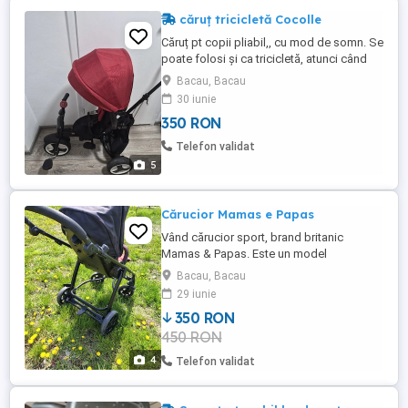
căruț tricicletă Cocolle
Căruț pt copii pliabil,, cu mod de somn. Se
poate folosi și ca tricicletă, atunci când
copilul creste mai mare Roți de cauciuc,
Bacau, Bacau
atenuează mai bine vibrațiile de pe teren
30 iunie
accidentat. Blocare coarne, pt a nu vira
350 RON
copilul Suport picioare Săculeț pt bagaje
Frana de picior pt părinte Centura in 3
Telefon validat
punct ...
5
Cărucior Mamas e Papas
Vând cărucior sport, brand britanic
Mamas & Papas. Este un model
recunoscut pentru manevrabilitatea sa
Bacau, Bacau
excepțională în mediul urban și pentru
29 iunie
confortul sporit oferit copilului.Cadru
350 RON
robust cu linii curbate elegante și finisaj
450 RON
de calitate. Șezut Ergonomic: Culoare
roșie vibrantă, foarte bine căptușit, ...
4
Telefon validat