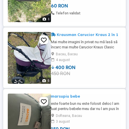
60 RON
Telefon validat
1
Krausman Carucior Kraus 2 în 1
Mai multe imagini în privat nu mă lasă să
încarc mai multe Carucior Kraus Clasic
Beige Purple Capotina caruciorului este
Bacau, Bacau
facuta dintr-un material respirabil, care
4 august
rezista la apa, vant si are protectie solara
400 RON
Tesaturi lavabile la masina de spalat,
450 RON
interiorul este fabricat din bumbac.
Suspensia spate ...
5
marsupiu bebe
este foarte bun nu este folosit deloc l am
luat pentru bebele meu dar nu l am pus în
el niciodată
Dofteana, Bacau
3 august