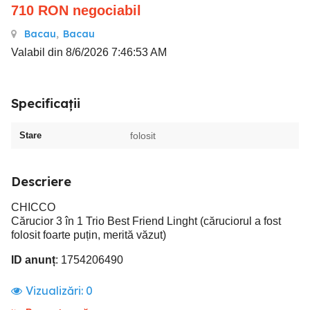
710
RON
negociabil
Bacau
,
Bacau
Valabil din 8/6/2026 7:46:53 AM
Specificații
Stare
folosit
Descriere
CHICCO
Cărucior 3 în 1 Trio Best Friend Linght (căruciorul a fost
folosit foarte puțin, merită văzut)
ID anunț
: 1754206490
Vizualizări:
0