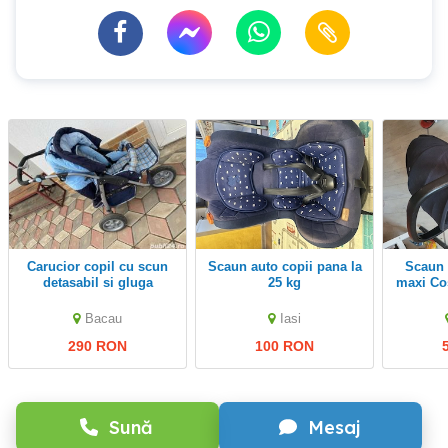
Carucior copil cu scun
Scaun auto copii pana la
Scaun auto tip scoica
detasabil si gluga
25 kg
maxi Cos
Bacau
Iasi
290 RON
100 RON
Sună
Mesaj