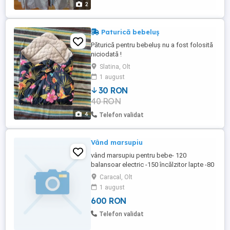
2
Paturică bebeluș
Păturică pentru bebeluș nu a fost folosită
niciodată !
Slatina, Olt
1 august
30 RON
40 RON
4
Telefon validat
Vând marsupiu
vând marsupiu pentru bebe- 120
balansoar electric -150 încălzitor lapte -80
scaun mașină bebe-250
Caracal, Olt
1 august
600 RON
Telefon validat