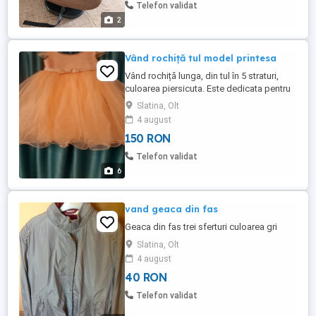
Telefon validat
2
Vând rochiță tul model printesa
Vând rochiță lunga, din tul în 5 straturi,
culoarea piersicuta. Este dedicata pentru
evenimente deosebite. Partea de sus este
Slatina, Olt
din dantela deosebita iar la spate
4 august
lărgimea se poate ajusta, fiind gen corset .
150 RON
Telefon validat
6
vand geaca din fas
Geaca din fas trei sferturi culoarea gri
Slatina, Olt
4 august
40 RON
Telefon validat