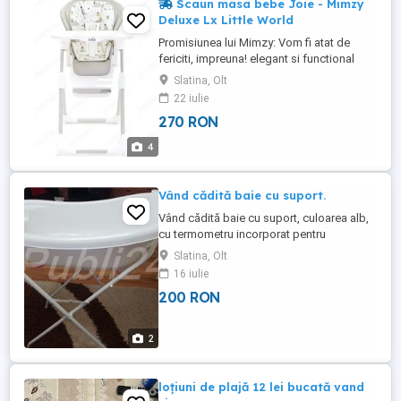
Scaun masa bebe Joie - Mimzy
Deluxe Lx Little World
Promisiunea lui Mimzy: Vom fi atat de
fericiti, impreuna! elegant si functional
Mimzy Deluxe asigura accesul usor la
Slatina, Olt
bebelus si se potriveste perfect oricarei
22 iulie
mese se adapteaza rapid cresterii
270 RON
bebelusului, gratie ajustarii inaltimii, a
spatarului, a tavitei, a suportului pentru
4
picioare Mimzy Deluxe ...
Vând cădită baie cu suport.
Vând cădită baie cu suport, culoarea alb,
cu termometru incorporat pentru
temperatura apei. În stare foarte bună.
Slatina, Olt
16 iulie
200 RON
2
loțiuni de plajă 12 lei bucată vand