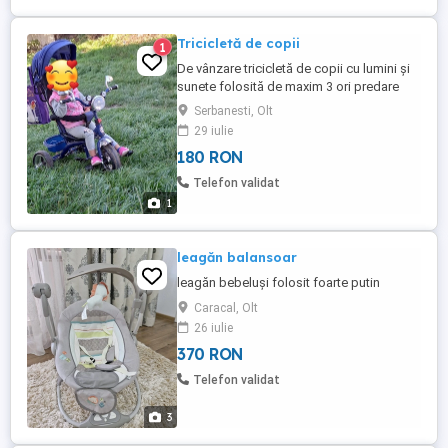
Tricicletă de copii
1
De vânzare tricicletă de copii cu lumini și
sunete folosită de maxim 3 ori predare
doar personală
Serbanesti, Olt
29 iulie
180 RON
Telefon validat
1
leagăn balansoar
leagăn bebeluși folosit foarte putin
Caracal, Olt
26 iulie
370 RON
Telefon validat
3