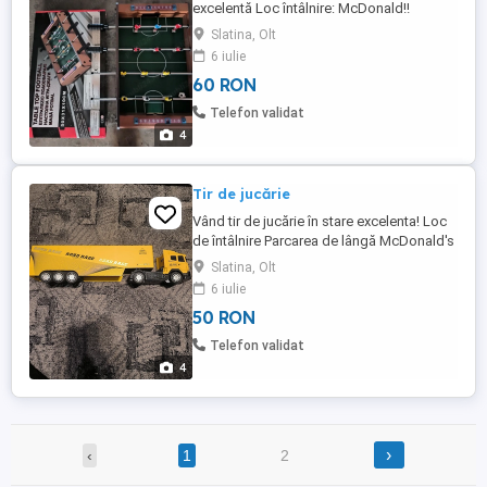
excelentă Loc întâlnire: McDonald!!
Slatina, Olt
6 iulie
60 RON
Telefon validat
4
Tir de jucărie
Vând tir de jucărie în stare excelenta! Loc
de întâlnire Parcarea de lângă McDonald's
Slatina, Olt
6 iulie
50 RON
Telefon validat
4
›
‹
1
2