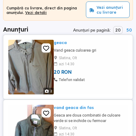
Vezi anunțuri
Cumpără cu livrare, direct din pagina
cu livrare
anunțului.
Vezi detalii
Anunțuri
20
50
Anunțuri pe pagină:
geaca
Vand geaca culoarea gri
Slatina, Olt
azi 14:30
20 RON
Telefon validat
2
vand geaca din fas
Geaca are doua combinatii de culoare
verde si se inchide cu fermoar
Slatina, Olt
azi 14:30