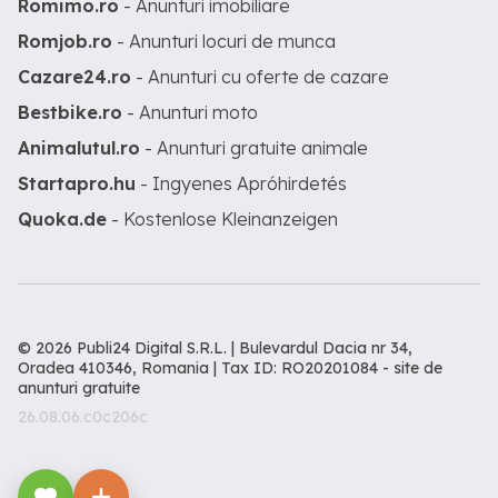
Romimo.ro
- Anunturi imobiliare
Romjob.ro
- Anunturi locuri de munca
Cazare24.ro
- Anunturi cu oferte de cazare
Bestbike.ro
- Anunturi moto
Animalutul.ro
- Anunturi gratuite animale
Startapro.hu
- Ingyenes Apróhirdetés
Quoka.de
- Kostenlose Kleinanzeigen
© 2026 Publi24 Digital S.R.L. | Bulevardul Dacia nr 34,
Oradea 410346, Romania | Tax ID: RO20201084 -
site de
anunturi gratuite
26.08.06.c0c206c