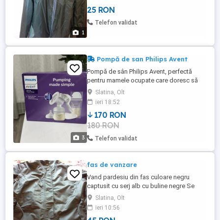
25 RON
Telefon validat
1
Pompă de san Philips Avent
Pompă de sân Philips Avent, perfectă
pentru mamele ocupate care doresc să
extragă laptele matern cu ușurință. Oferă o
Slatina, Olt
soluție eficientă și comodă pentru
ieri 18:52
hrănirea bebelușului. Este nouă, nu a fost
170 RON
folosită niciodată. Garanție până
180 RON
14.11.2027.
3
Telefon validat
fas de vanzare
Vand pardesiu din fas culoare negru
captusit cu serj alb cu buline negre Se
inchide cu fermoar cat si cu scai, iar in
Slatina, Olt
talie are cordon
ieri 10:56