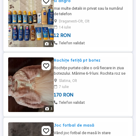
si angro
mai multe detalii in privat sau la numărul
de telefon
Draganesti-Olt, Olt
14 iulie
12 RON
Telefon validat
1
Rochițe fetiță pt botez
Rochițe purtate câte o oră fiecare in ziua
botezului. Mărime 6-9 luni. Rochita roz se
vinde împreună cu butusei, bolero și
Slatina, Olt
turban. Preț 180 lei. Rochita albă se vinde
7 iulie
împreună cu butusei și turban. Preț 150 lei
170 RON
Telefon validat
3
Joc fotbal de masă
Vând joc fotbal de masă în stare