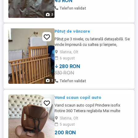
45 RON
Telefon validat
3
Pătuț de vânzare
Pătuț pe 3 nivele, cu laterală detașabilă. Se
vinde împreună cu saltea și lenjerie,
apărători (fetiță), carusel, baldachin. Cu
Slatina, Olt
ușoare urme de folosință. Ridicare de la
6 august
domiciliu. Mai multe detalii la telefon .
280 RON
330 RON
3
Telefon validat
Vand scaun copil auto
Vand scaun auto copil Prindere isofix
Rotire 360 Tetiera reglabila Mai multe
detali la tel !!
Slatina, Olt
5 august
200 RON