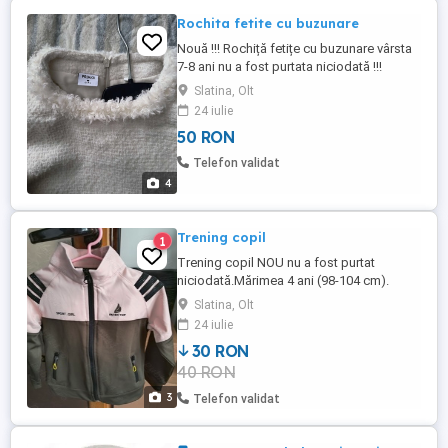
Rochita fetite cu buzunare
Nouă !!! Rochiță fetițe cu buzunare vârsta
7-8 ani nu a fost purtata niciodată !!!
Slatina, Olt
24 iulie
50 RON
Telefon validat
4
Trening copil
1
Trening copil NOU nu a fost purtat
niciodată.Mărimea 4 ani (98-104 cm).
Slatina, Olt
24 iulie
30 RON
40 RON
3
Telefon validat