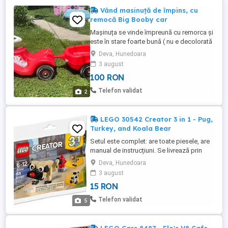
Vând masinuță de împins, cu
remocă Big Booby car
Mașinuța se vinde împreună cu remorca și
este în stare foarte bună ( nu e decolorată
, julita , etc ) Ideală pentru copii de 2-4 ani !
Deva, Hunedoara
3 august
100 RON
Telefon validat
2
LEGO 30542 Creator 3 in 1 - Pug,
Turkey, and Koala Bear
Setul este complet: are toate piesele, are
manual de instrucțiuni. Se livrează prin
curier, cu plata ramburs.
Deva, Hunedoara
3 august
15 RON
Telefon validat
5