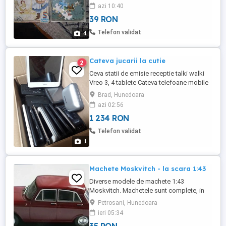
azi 10:40
39 RON
Telefon validat
4
Cateva jucarii la cutie
2
Ceva statii de emisie receptie talki walki
Vreo 3, 4 tablete Cateva telefoane mobile
Cateva GPS-uri Toate functionale dar fara
Brad, Hunedoara
alimentatoare ca nu le mai folosim Daca
azi 02:56
intereseaza pe cineva astept oferte, de
1 234 RON
preferat pentru toate la pachet
Telefon validat
1
Machete Moskvitch - la scara 1:43
Diverse modele de machete 1:43
Moskvitch. Machetele sunt complete, in
stare buna. La M 407 lipseste un stergator.
Petrosani, Hunedoara
Pret 35 lei bucata, nu contine costul
ieri 05:34
transportului.