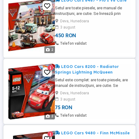
LEGO Cars 8487 - Flo's V8 Cafe
Setul are toate piesele, are manual de
instrucțiuni, are cutie. Se livrează prin
curier, cu plata ramburs.
Deva, Hunedoara
3 august
450 RON
Telefon validat
2
LEGO Cars 8200 - Radiator
1
Springs Lightning McQueen
Setul este complet: are toate piesele, are
manual de instrucțiuni, are cutie. Se
livrează prin curier, cu plata ramburs.
Deva, Hunedoara
3 august
75 RON
Telefon validat
2
LEGO Cars 9480 - Finn McMissile
1