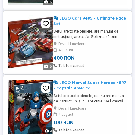
5
LEGO Cars 9485 - Ultimate Race
Set
Setul are toate piesele, are manual de
instrucțiuni, are cutie. Se livrează prin
curier, cu plata ramburs.
Deva, Hunedoara
4 august
400 RON
Telefon validat
5
LEGO Marvel Super Heroes 4597
- Captain America
Setul are toate piesele, dar nu are manual
de instrucțiuni și nu are cutie. Se livrează
prin curier, cu plata ramburs.
Deva, Hunedoara
4 august
100 RON
Telefon validat
3