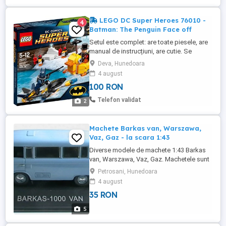
LEGO DC Super Heroes 76010 -
4
Batman: The Penguin Face off
Setul este complet: are toate piesele, are
manual de instrucțiuni, are cutie. Se
livrează prin curier, cu plata ramburs.
Deva, Hunedoara
4 august
100 RON
Telefon validat
2
Machete Barkas van, Warszawa,
Vaz, Gaz - la scara 1:43
Diverse modele de machete 1:43 Barkas
van, Warszawa, Vaz, Gaz. Machetele sunt
complete, in stare buna. Pret 35 lei bucata,
Petrosani, Hunedoara
nu contine costul transportului.
4 august
35 RON
5