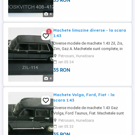
35 RON
4
Machete limuzine diverse - la scara
1
1:43
Diverse modele de machete 1:43 Zil, Zis,
Zim, Gaz A. Machetele sunt complete, in
stare buna. Pret 35 lei bucata, nu contine
Petrosani, Hunedoara
costul transportului.
ieri 05:34
35 RON
4
Machete Volga, Ford, Fiat - la
scara 1:43
Diverse modele de machete 1:43 Gaz
Volga, Ford Taunus, Fiat. Machetele sunt
complete, in stare buna. Pret 35 lei bucata,
Petrosani, Hunedoara
nu contine costul transportului.
ieri 05:33
35 RON