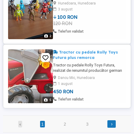
Hunedoara, Hunedoara
3 august
100 RON
120 RON
Telefon validat
2
Tractor cu pedale Rolly Toys
Futura plus remorca
Tractor cu pedale Rolly Toys Futura,
realizat de renumitul producător german
Rolly Toys, recunoscut pentru calitatea și
Dancu Mic, Hunedoara
durabilitatea vehiculelor pentru copii.
1 august
Modelul este echipat cu încărcător frontal
450 RON
funcțional, acționat manual, care permite
ridicarea și transportul diferitelor obiecte
Telefon validat
5
ușoare, oferind ...
›
‹
1
2
3