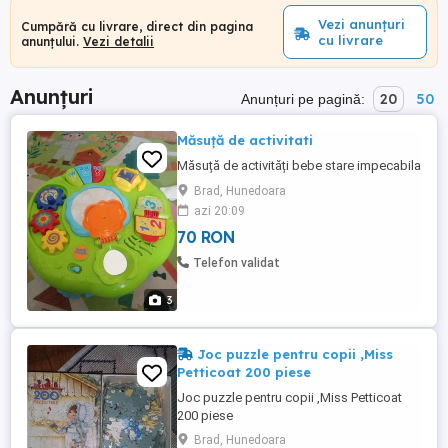
Vezi anunțuri
Cumpără cu livrare, direct din pagina
cu livrare
anunțului.
Vezi detalii
Anunțuri
20
50
Anunțuri pe pagină:
Măsuță de activitati
Măsuță de activități bebe stare impecabila
Brad, Hunedoara
azi 20:09
70 RON
Telefon validat
3
Joc puzzle pentru copii ,Miss
Petticoat 200 piese
Joc puzzle pentru copii ,Miss Petticoat
200 piese
Brad, Hunedoara