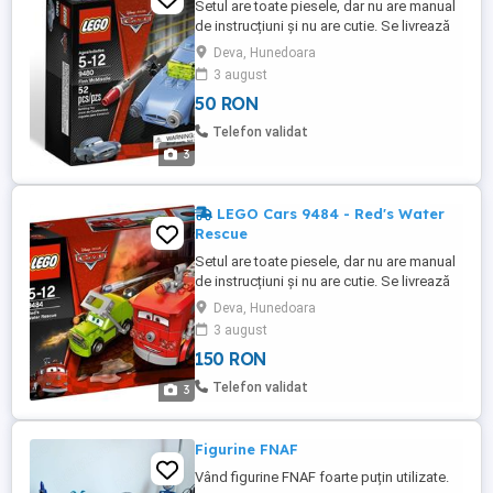
Setul are toate piesele, dar nu are manual
de instrucțiuni și nu are cutie. Se livrează
prin curier, cu plata ramburs.
Deva, Hunedoara
3 august
50 RON
Telefon validat
3
LEGO Cars 9484 - Red's Water
Rescue
Setul are toate piesele, dar nu are manual
de instrucțiuni și nu are cutie. Se livrează
prin curier, cu plata ramburs.
Deva, Hunedoara
3 august
150 RON
Telefon validat
3
Figurine FNAF
Vând figurine FNAF foarte puțin utilizate.