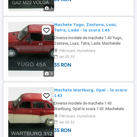
5
Machete Yugo, Zastava, Luaz,
Tatra, Lada - la scara 1:43
Diverse modele de machete 1:43 Yugo,
Zastava, Luaz, Tatra, Lada. Machetele
sunt complete, in stare buna. Pret 35 lei
Petrosani, Hunedoara
bucata, nu contine costul transportului.
ieri 05:33
35 RON
5
Machete Wartburg, Opel - la scara
1:43
Diverse modele de machete 1:43
Wartburg, Opel la scara 1:43. Machetele
sunt complete, in stare buna. Pret 35 lei
Petrosani, Hunedoara
bucata, nu contine costul transportului.
ieri 05:32
35 RON