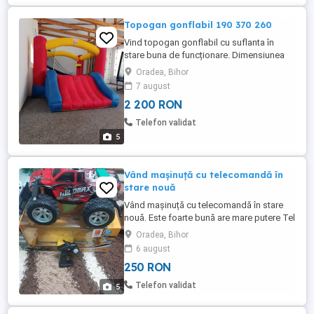
Topogan gonflabil 190 370 260
Vind topogan gonflabil cu suflanta în
stare buna de funcționare. Dimensiunea
este: H= 1,90, L = 3,70 lățime = 2.60 Pret:
Oradea, Bihor
2200 lei neg.
7 august
2 200 RON
Telefon validat
5
Vând mașinuță cu telecomandă în
stare nouă
Vând mașinuță cu telecomandă în stare
nouă. Este foarte bună are mare putere Tel
Oradea, Bihor
6 august
250 RON
Telefon validat
5