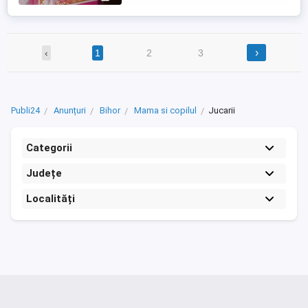
›
‹
1
2
3
Publi24
Anunțuri
Bihor
Mama si copilul
Jucarii
Categorii
Județe
Localități