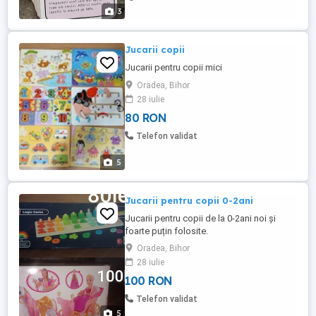
3
Jucarii copii
Jucarii pentru copii mici
Oradea, Bihor
28 iulie
80 RON
Telefon validat
5
Jucarii pentru copii 0-2ani
Jucarii pentru copii de la 0-2ani noi și
foarte puțin folosite.
Oradea, Bihor
28 iulie
100 RON
Telefon validat
5