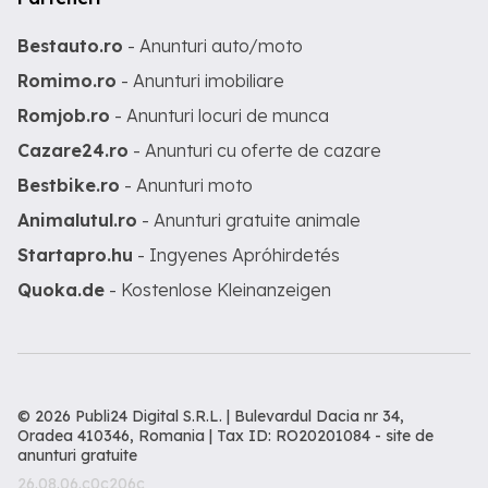
Bestauto.ro
- Anunturi auto/moto
Romimo.ro
- Anunturi imobiliare
Romjob.ro
- Anunturi locuri de munca
Cazare24.ro
- Anunturi cu oferte de cazare
Bestbike.ro
- Anunturi moto
Animalutul.ro
- Anunturi gratuite animale
Startapro.hu
- Ingyenes Apróhirdetés
Quoka.de
- Kostenlose Kleinanzeigen
© 2026 Publi24 Digital S.R.L. | Bulevardul Dacia nr 34,
Oradea 410346, Romania | Tax ID: RO20201084 -
site de
anunturi gratuite
26.08.06.c0c206c