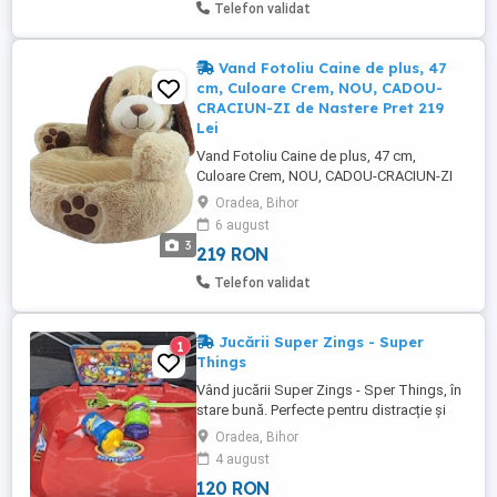
cm - 180 cm, protectie UV - Produsul este
Telefon validat
NOU SIGILAT - Se poate ...
Vand Fotoliu Caine de plus, 47
cm, Culoare Crem, NOU, CADOU-
CRACIUN-ZI de Nastere Pret 219
Lei
Vand Fotoliu Caine de plus, 47 cm,
Culoare Crem, NOU, CADOU-CRACIUN-ZI
de Nastere Pret 219 Lei. - - Vand Fotoliu
Oradea, Bihor
Caine de plus, 47 cm, Culoare Crem, NOU.
6 august
CADOU pentru: -Zile de nastere, -Cere in
3
219 RON
Casatorie, -Sarbatorile de Craciun, -Nunta,
-Valentine's Day, -Ziua Indragostitilor /
Telefon validat
Dragobete, - Alte Sarbatori ...
Jucării Super Zings - Super
1
Things
Vând jucării Super Zings - Sper Things, în
stare bună. Perfecte pentru distracție și
dezvoltarea creativității copiilor. Alege
Oradea, Bihor
calitatea pentru micuțul tău! Se vând și
4 august
individual la următoarele prețuri: Set de
120 RON
joacă SuperThings Baza secretă MR KING