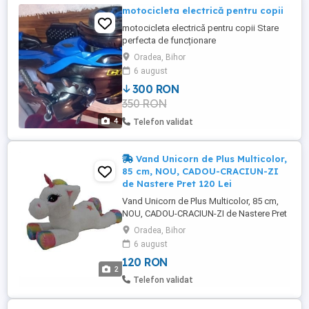
motocicleta electrică pentru copii
motocicleta electrică pentru copii Stare
perfecta de funcționare
Oradea, Bihor
6 august
300 RON
350 RON
4
Telefon validat
Vand Unicorn de Plus Multicolor,
85 cm, NOU, CADOU-CRACIUN-ZI
de Nastere Pret 120 Lei
Vand Unicorn de Plus Multicolor, 85 cm,
NOU, CADOU-CRACIUN-ZI de Nastere Pret
120 Lei. - - Vand Unicorn de Plus
Oradea, Bihor
Multicolor, 85 cm, NOU. CADOU pentru: -
6 august
Zile de nastere, -Cere in Casatorie, -
120 RON
Sarbatorile de Craciun, -Nunta, -Valentine's
2
Day, -Ziua Indragostitilor / Dragobete, -
Telefon validat
Alte Sarbatori Importante, ...