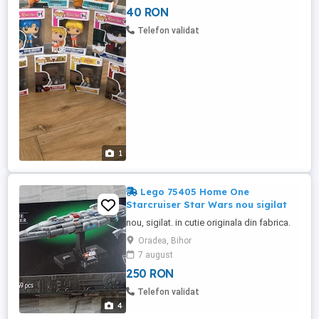
40 RON
Telefon validat
1
Lego 75405 Home One
Starcruiser Star Wars nou sigilat
nou, sigilat. in cutie originala din fabrica.
Oradea, Bihor
7 august
250 RON
Telefon validat
4