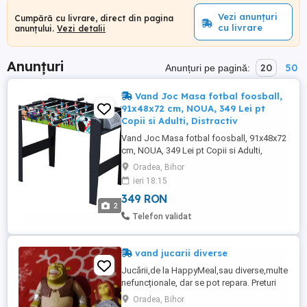
Vezi anunțuri
Cumpără cu livrare, direct din pagina
cu livrare
anunțului.
Vezi detalii
Anunțuri
20
50
Anunțuri pe pagină:
Vand Joc Masa fotbal foosball,
91x48x72 cm, NOUA, 349 Lei pt
Copii si Adulti, Distractiv
Vand Joc Masa fotbal foosball, 91x48x72
cm, NOUA, 349 Lei pt Copii si Adulti,
Distractiv - Tel: - Produsul este Nou
Oradea, Bihor
Ambalat - Produsul necesita asamblare
ieri 18:15
Contine manual de instructiuni, materiale
349 RON
de instalare si montaj. - - Dimensiunea
2
mesei asamblate si montate: -Lungime: 91
Telefon validat
cm -Latime: 48 cm -Inaltime: ...
vand jucarii diverse
Jucării,de la HappyMeal,sau diverse,multe
nefuncționale, dar se pot repara. Preturi
negociabile.
Oradea, Bihor