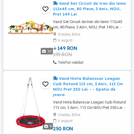
Vand Set Circuit de tren din lemn
112x45 cm, 80 Piese, 3 Ani+, NOU,
Pret 149 Lei
Vand Set Circuit de tren din lemn 112x45
cm, 80 Piese, 3 Ani+, NOU, Pret 149 Lei. -
Circuit de tren din lemn 112 cm * 45 cm, 80
Oradea, Bihor
Piese, varsta de la 3 Ani+, NOU - Produsul
6 august
este Nou Ambalat - Produsul necesita
149 RON
asamblare Contine manual de instructiuni,
10
199 RON
materiale de instalare si montaj. - Un super
circuit ...
Telefon validat
Vand Hinta Balansoar Leagan
Cuib Rotund 113 cm, 3 Ani+, 113 Cm
NOU Pret 250 Lei. - - Spatiu de
joaca
Vand Hinta Balansoar Leagan Cuib Rotund
113 cm, 3 Ani+, 113 Cm NOU Pret 250 Lei. -
- Spatiu de joaca, Loc de joaca Hinta
Oradea, Bihor
Balansoar Leagan Cuib Circular Rotund
6 august
113 cm, 3 Ani+, 113 Cm, greutate maxima
9
250 RON
admisa 150 Kg, ajustabil pe inaltime 105