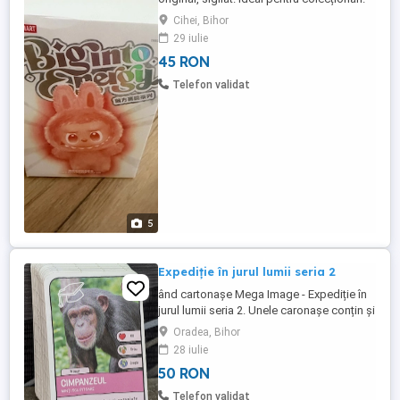
Cihei, Bihor
29 iulie
45 RON
Telefon validat
5
Expediție în jurul lumii seria 2
ând cartonașe Mega Image - Expediție în
jurul lumii seria 2. Unele caronașe conțin și
tatuajele. Toate produsele sunt noi. Trimit
Oradea, Bihor
în țară prin Sameday - Easybox, cu plata
28 iulie
transportului în avans în cont Revolut sau
50 RON
ING, transportul fiind suportat de
cumpărător
Telefon validat