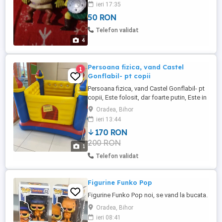
ieri 17:35
50 RON
Telefon validat
4
Persoana fizica, vand Castel
1
Gonflabil- pt copii
Persoana fizica, vand Castel Gonflabil- pt
copii, Este folosit, dar foarte putin, Este in
stare buna, In poza este afisata Poza de
Oradea, Bihor
prezentare de la Jumbo, ; de unde a fost
ieri 13:44
si achizitionat. Locatia Oradea.
170 RON
200 RON
1
Telefon validat
Figurine Funko Pop
Figurine Funko Pop noi, se vand la bucata.
Oradea, Bihor
ieri 08:41