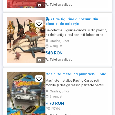
- 25 de lei (produs nou sigilat) Set de
Telefon validat
5
joaca SuperZings ...
21 de figurine dinozauri din
plastic, de colecție
De colecție. Figurine dinozauri din plastic,
21 de bucăți. Setul poate fi folosit și ca
material didactic. Dimensiune: cel mai mic
Oradea, Bihor
6 cm, cel mai mare 22 cm. Preț pentru tot
4 august
setul: 330 + 18 lei, Negociabil Prețul
348 RON
include și 18 lei taxa de transport!
Telefon validat
5
Masinuta metalica pullback- 5 buc
Mașinuțe metalice Racing Car cu roți
mobile și design realist, perfecte pentru
joacă și colecție. Pretul este pentru 5
Oradea, Bihor
bucati.
3 august
70 RON
90 RON