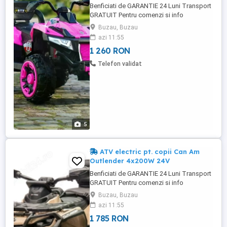
Benficiati de GARANTIE 24 Luni Transport
GRATUIT Pentru comenzi si info
contactati-ne ATV electric pt. 2 copii 4x4
Buzau, Buzau
Kinderauto SuperOffroad V2, 4x45W 12V
azi 11:55
4 Motoare electrice de putere 45W fiecare,
1 260 RON
total 180W la tensiune 12V Echipata cu
Baterie reincarcabila 12V 12Ah Music
Telefon validat
player echipat cu port USB, ...
5
ATV electric pt. copii Can Am
Outlender 4x200W 24V
Benficiati de GARANTIE 24 Luni Transport
GRATUIT Pentru comenzi si info
contactati-ne ATV electric pt. copii Can
Buzau, Buzau
Am Outlender 4x200W 24V Roti MOI din
azi 11:55
cauciuc EVA, silentioase si confortabile
1 785 RON
Scaun tapitat cu piele ecologica,