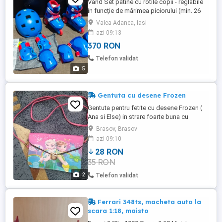
Vând Set patine cu rotile copii - reglabile
în funcție de mărimea piciorului (min. 26
cm ; max. 28 cm) - casca protecție -
Valea Adanca, Iasi
mărimea : 52-54 cm (poză) - apărători
azi 09:13
palme - genunchiere - cotiere - folosite dar
370 RON
într-o stare foarte bună. NU deranjați pt.
SCHIMBURI, doar CA$H, preț fix . #
Telefon validat
SUNAȚI privat ...
5
Gentuta cu desene Frozen
Gentuta pentru fetite cu desene Frozen (
Ana si Else) in strare foarte buna cu
mecanism de inchidere solid si practic.
Brasov, Brasov
Geanta are 2 compartimente , Geanta este
azi 09:10
in stare f. buna Nu are defecte gentuta
28 RON
35 RON
2
Telefon validat
Ferrari 348ts, macheta auto la
scara 1:18, maisto