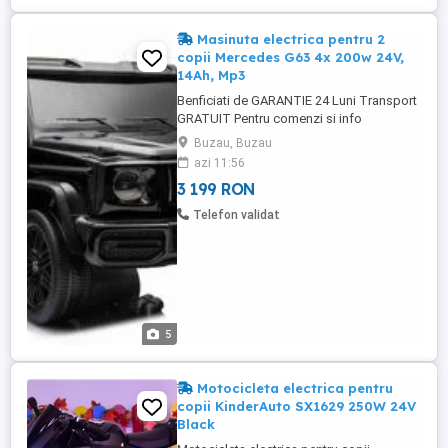
Masinuta electrica pentru 2
copii Mercedes G63 4x 200w 24V,
14Ah, Mp3
Benficiati de GARANTIE 24 Luni Transport
GRATUIT Pentru comenzi si info
contactati-ne Masinuta electrica pentru 2
Buzau, Buzau
copii Mercedes G63 4x 200w 24V, 14Ah,
azi 11:56
Mp3 Mp3 player cu multiple functii: RADIO,
3 199 RON
afisaj voltaj baterie, control volum
Conexiune Mp3 prin port USB, slot Card
Telefon validat
MiniSD si Bluetooth Roti MOI ...
5
Motocicleta electrica pentru
copii KinderAuto SX1629 250W 24V
Black