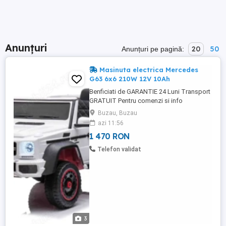
Anunțuri
20
50
Anunțuri pe pagină:
Masinuta electrica Mercedes
G63 6x6 210W 12V 10Ah
Benficiati de GARANTIE 24 Luni Transport
GRATUIT Pentru comenzi si info
contactati-ne Masinuta electrica
Buzau, Buzau
Mercedes G63 6x6 210W 12V 10Ah Roti
azi 11:56
moi din cauciuc EVA, silentioase si
1 470 RON
confortabile Scaunta tapitat cu piele
ecologica, confortabil pentru 1 copil 6
Telefon validat
Motoare electrice de putere 35W fiecare,
...
3