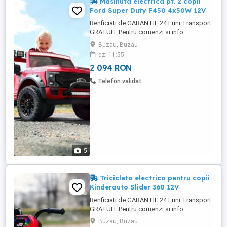
Masinuta electrica pt. 2 copii
Ford Super Duty F450 4x50W 12V
Benficiati de GARANTIE 24 Luni Transport
GRATUIT Pentru comenzi si info
contactati-ne Masinuta electrica pt. 2 copii
Buzau, Buzau
Ford Super Duty F450 4x50W 12V 4
azi 11:55
Motoare electrice de putere 50W, total
2 094 RON
200W 12V Echipata cu Baterie 12V-14Ah
Pornire Oprire din buton Scaun dublu,
Telefon validat
ergonimic, confortabil pentru 2 ...
5
Tricicleta electrica pentru copii
Kinderauto Slider 360 12V
Benficiati de GARANTIE 24 Luni Transport
GRATUIT Pentru comenzi si info
contactati-ne Tricicleta electrica pentru
Buzau, Buzau