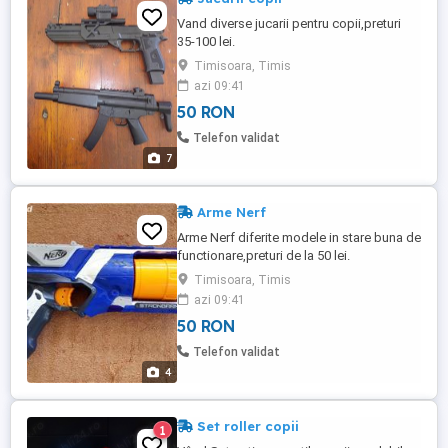
Vand diverse jucarii pentru copii,preturi
35-100 lei.
Timisoara, Timis
azi 09:41
50 RON
Telefon validat
7
Arme Nerf
Arme Nerf diferite modele in stare buna de
functionare,preturi de la 50 lei.
Timisoara, Timis
azi 09:41
50 RON
Telefon validat
4
Set roller copii
1