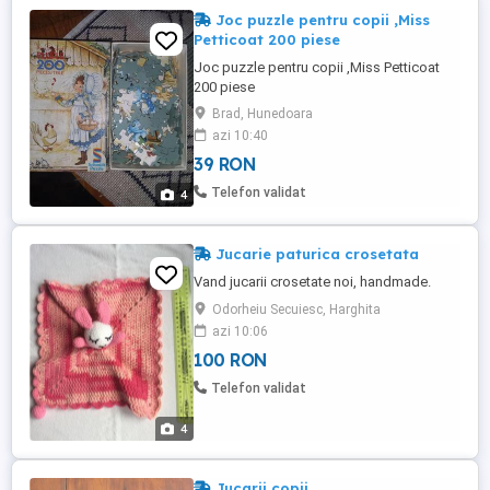
Joc puzzle pentru copii ,Miss
Petticoat 200 piese
Joc puzzle pentru copii ,Miss Petticoat
200 piese
Brad, Hunedoara
azi 10:40
39 RON
Telefon validat
4
Jucarie paturica crosetata
Vand jucarii crosetate noi, handmade.
Odorheiu Secuiesc, Harghita
azi 10:06
100 RON
Telefon validat
4
Jucarii copii