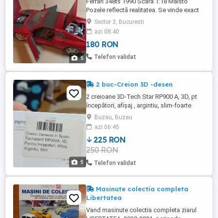
Ferrari 348ts 1990 Scara 1:18 Maisto
Pozele reflectă realitatea. Se vinde exact
ce se vede în poze!!! vizualizati si celelalte
Sector 3, Bucuresti
anunturi publicate de mine, accesati
azi 08:40
anunturile utilizatorului! transport in tara
180 RON
doar cu firma de curierat, costurile sunt
suportate de catre cumparator!!! va rog nu
Telefon validat
5
insistati ...
2 buc-Creion 3D -desen
2 creioane 3D-Tech Star RP900 A, 3D, pt
începători, afișaj , argintiu, slim-foarte
important!! plus consumabile-10 mx10pcs
Buzau, Buzau
ambele+ consumabile-300- separat 175
azi 06:45
..unul -
225 RON
250 RON
5
Telefon validat
Masinute colectia completa
Libertatea
Vand masinute colectia completa ziarul