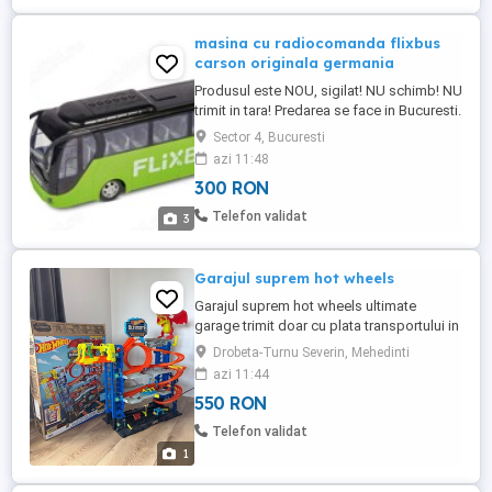
masina cu radiocomanda flixbus
carson originala germania
Produsul este NOU, sigilat! NU schimb! NU
trimit in tara! Predarea se face in Bucuresti.
CARACTERISTICI: Model detaliat produs
Sector 4, Bucuresti
sub licenta Sistem RC de 2,4 GHz 2 canale
azi 11:48
Reglare fina a directiei de pe sasiu Lumini
300 RON
LED fata RTR - 100% gata de joaca
SPECIFICATII TEHNICE: Scara 1:24
Telefon validat
3
Tractiune 2WD Lungime: ...
Garajul suprem hot wheels
Garajul suprem hot wheels ultimate
garage trimit doar cu plata transportului in
avans
Drobeta-Turnu Severin, Mehedinti
azi 11:44
550 RON
Telefon validat
1