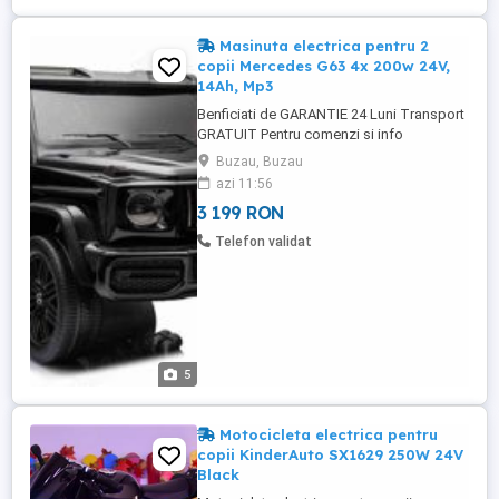
Masinuta electrica pentru 2
copii Mercedes G63 4x 200w 24V,
14Ah, Mp3
Benficiati de GARANTIE 24 Luni Transport
GRATUIT Pentru comenzi si info
contactati-ne Masinuta electrica pentru 2
Buzau, Buzau
copii Mercedes G63 4x 200w 24V, 14Ah,
azi 11:56
Mp3 Mp3 player cu multiple functii: RADIO,
3 199 RON
afisaj voltaj baterie, control volum
Conexiune Mp3 prin port USB, slot Card
Telefon validat
MiniSD si Bluetooth Roti MOI ...
5
Motocicleta electrica pentru
copii KinderAuto SX1629 250W 24V
Black