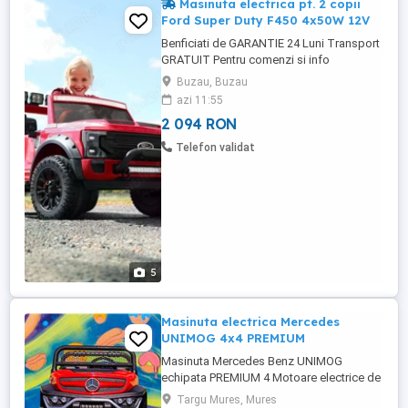
Masinuta electrica pt. 2 copii
Ford Super Duty F450 4x50W 12V
Benficiati de GARANTIE 24 Luni Transport
GRATUIT Pentru comenzi si info
contactati-ne Masinuta electrica pt. 2 copii
Buzau, Buzau
Ford Super Duty F450 4x50W 12V 4
azi 11:55
Motoare electrice de putere 50W, total
2 094 RON
200W 12V Echipata cu Baterie 12V-14Ah
Pornire Oprire din buton Scaun dublu,
Telefon validat
ergonimic, confortabil pentru 2 ...
5
Masinuta electrica Mercedes
UNIMOG 4x4 PREMIUM
Masinuta Mercedes Benz UNIMOG
echipata PREMIUM 4 Motoare electrice de
putere 45W Echipata cu BATERIE 12V
Targu Mures, Mures