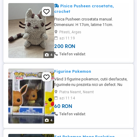
Pisica Pusheen crosetata,
crochet
Pisica Pusheen crosetata manual.
Dimensiuni: H 17cm, latime 11cm.
Umpluta cu vata siliconica. Ata din
Pitesti, Arges
bumbac 60%.
azi 11:19
200 RON
Telefon validat
4
Figurine Pokemon
Vând 3 figurine pokemon, cutii desfacute,
figurinele nu prezinta nici un defect. Nu
trimit prin curier.
Piatra Neamt, Neamt
azi 11:14
60 RON
Telefon validat
4
Set Pokemon Mega Evolution