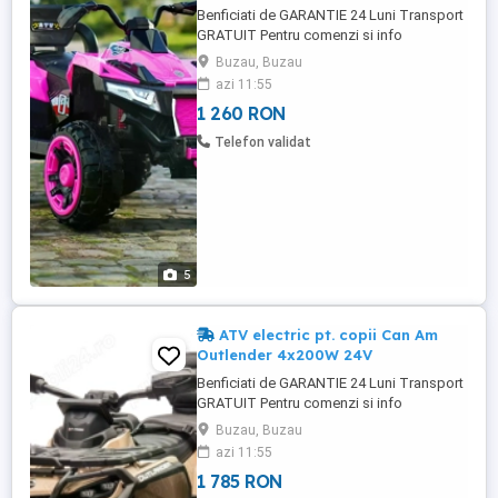
Benficiati de GARANTIE 24 Luni Transport
GRATUIT Pentru comenzi si info
contactati-ne ATV electric pt. 2 copii 4x4
Buzau, Buzau
Kinderauto SuperOffroad V2, 4x45W 12V
azi 11:55
4 Motoare electrice de putere 45W fiecare,
1 260 RON
total 180W la tensiune 12V Echipata cu
Baterie reincarcabila 12V 12Ah Music
Telefon validat
player echipat cu port USB, ...
5
ATV electric pt. copii Can Am
Outlender 4x200W 24V
Benficiati de GARANTIE 24 Luni Transport
GRATUIT Pentru comenzi si info
contactati-ne ATV electric pt. copii Can
Buzau, Buzau
Am Outlender 4x200W 24V Roti MOI din
azi 11:55
cauciuc EVA, silentioase si confortabile
1 785 RON
Scaun tapitat cu piele ecologica,