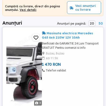
Vezi anunțuri
Cumpără cu livrare, direct din pagina
cu livrare
anunțului.
Vezi detalii
Anunțuri
20
50
Anunțuri pe pagină:
Masinuta electrica Mercedes
G63 6x6 210W 12V 10Ah
Benficiati de GARANTIE 24 Luni Transport
GRATUIT Pentru comenzi si info
contactati-ne Masinuta electrica
Buzau, Buzau
Mercedes G63 6x6 210W 12V 10Ah Roti
azi 11:56
moi din cauciuc EVA, silentioase si
1 470 RON
confortabile Scaunta tapitat cu piele
ecologica, confortabil pentru 1 copil 6
Telefon validat
Motoare electrice de putere 35W fiecare,
...
3