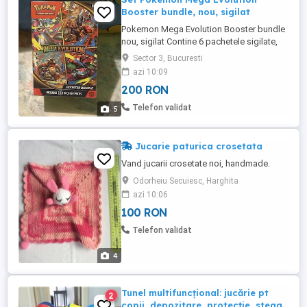
Booster bundle, nou, sigilat
Pokemon Mega Evolution Booster bundle
nou, sigilat Contine 6 pachetele sigilate,
adica 60 de cartonase. In mod normal la
Sector 3, Bucuresti
un booster bundle gasiti carti mai bune
azi 10:09
decat daca ati cumpara boosterele
200 RON
separate.
Telefon validat
5
Jucarie paturica crosetata
Vand jucarii crosetate noi, handmade.
Odorheiu Secuiesc, Harghita
azi 10:06
100 RON
Telefon validat
4
Tunel multifuncțional: jucărie pt
2
copii, depozitare, protecție, steag