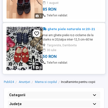
stare foarte buna -85 lei 2. adidasi Clarks
1 august
negri din piele naturala si adidasi albastri
85 RON
Decathlon, urme de uzura, 20 lei pereche.
Cine ii ia pe toti-100 lei. Anunt pus si in alt
Telefon validat
1
gru ...
ghete piele naturala nr.20-21
mai am:ghete piele roz-ciclame de la
clarks nr.20,talpa inter-12,5 cm-60 lei
cizme maron piele Italia,imblanite
Targoviste, Dambovita
interior,nr.21,talpa interioara13 cm-50 lei
30 iulie
sunt in stare foarte buna,fara nici un fel de
50 RON
defecte trimit si prin posta
Telefon validat
6
Publi24
Anunțuri
Mama si copilul
Incaltaminte pentru copii
Categorii
Județe