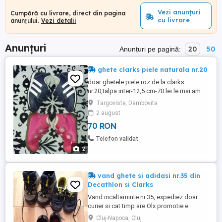
Vezi anunțuri
Cumpără cu livrare, direct din pagina
cu livrare
anunțului.
Vezi detalii
Anunțuri
20
50
Anunțuri pe pagină:
ghete clarks piele naturala nr.20
doar ghetele piele roz de la clarks
nr.20,talpa inter-12,5 cm-70 lei le mai am
sunt in stare foarte buna,fara nici un fel de
Targoviste, Dambovita
defecte
2 august
70 RON
Telefon validat
2
vand ghete si adidasi nr.35 din
Decathlon si Clarks
Vand incaltaminte nr.35, expediez doar
curier si cat timp are Olx promotie e
gratuit: 1. ghete impermeabile Decathlon
Cluj-Napoca, Cluj