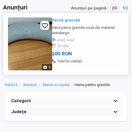
Anunțuri
20
50
Anunțuri pe pagină:
Pernă gravide
vând perna gravide nouă din material
antialergic
Arad, Arad
30 iulie
100 RON
Telefon validat
5
Publi24
Anunțuri
Mama si copilul
Haine pentru gravide
Categorii
Județe