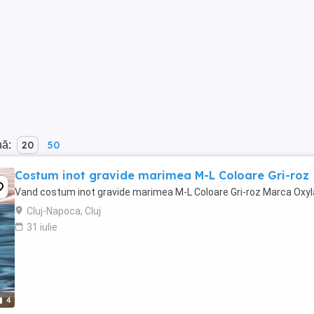
nă:
20
50
Costum inot gravide marimea M-L Coloare Gri-roz
Vand costum inot gravide marimea M-L Coloare Gri-roz Marca Oxy
Cluj-Napoca, Cluj
31 iulie
4