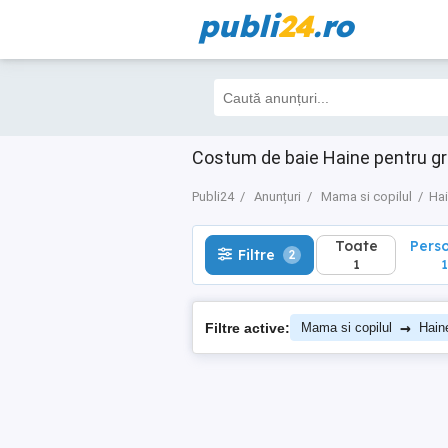
publi
24
.ro
Toate
Perso
Filtre
2
1
1
Costum de baie Haine pentru gr
Publi24
Anunțuri
Mama si copilul
Hai
Toate
Pers
Filtre
2
1
1
→
Filtre active:
Mama si copilul
Hain