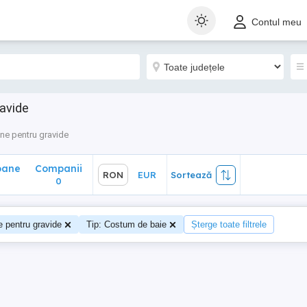
ane
Companii
RON
EUR
Sortează
Contul meu
0
avide
ne pentru gravide
oane
Companii
RON
EUR
Sortează
0
e pentru gravide
Tip: Costum de baie
Șterge toate filtrele