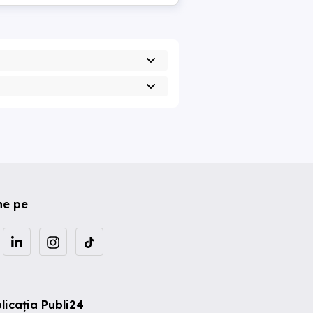
ne pe
licația Publi24