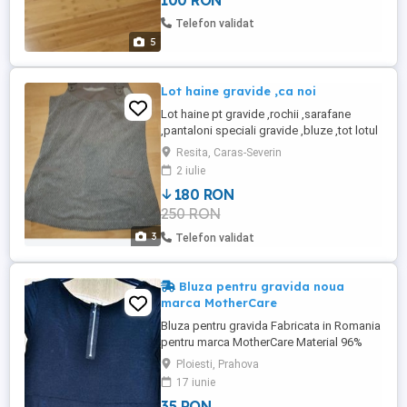
100 RON
Telefon validat
5
Lot haine gravide ,ca noi
Lot haine pt gravide ,rochii ,sarafane
,pantaloni speciali gravide ,bluze ,tot lotul
180 lei .
Resita, Caras-Severin
2 iulie
180 RON
250 RON
3
Telefon validat
Bluza pentru gravida noua
marca MotherCare
Bluza pentru gravida Fabricata in Romania
pentru marca MotherCare Material 96%
vascoza, 4% elastan Marime 14/42
Ploiesti, Prahova
Culoare: negru Este noua, cu eticheta.
17 iunie
Taietura sub piept, poate fi purtata si in
35 RON