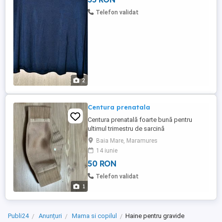
perioada sarcinii si dupa. Are fermoar
scurt la spate, model cusut pe dos.
Telefon validat
Maneca mica, pe umar. Lungime totala ...
2
Centura prenatala
Centura prenatală foarte bună pentru
ultimul trimestru de sarcină
Baia Mare, Maramures
14 iunie
50 RON
Telefon validat
1
Publi24
Anunțuri
Mama si copilul
Haine pentru gravide