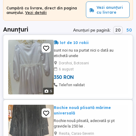
Vezi anunțuri
Cumpără cu livrare, direct din pagina
cu livrare
anunțului.
Vezi detalii
Anunțuri
20
50
Anunțuri pe pagină:
lot de 10 rokii
sunt noi nu sa purtat nici o dată au
etichetă unele
Dorohoi, Botosani
6 august
350 RON
Telefon validat
5
Rochie nouă plisată mărime
universală
Rochie nouă plisată, adecvată și pt
gravide la 250 lei .
Resita, Caras-Severin