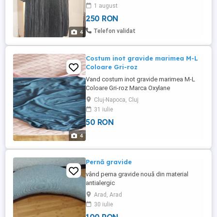
1 august
250 RON
Telefon validat
4
Costum inot gravide marimea M-L
Coloare Gri-roz
Vand costum inot gravide marimea M-L
Coloare Gri-roz Marca Oxylane
Cluj-Napoca, Cluj
31 iulie
50 RON
4
Pernă gravide
vând perna gravide nouă din material
antialergic
Arad, Arad
30 iulie