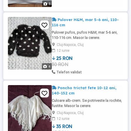
3
Pulover H&M, mar 5-6 ani, 110-
116 cm
Pulover pufos, pufos H&M, mar 5-6 ani,
110-116 cm. Masor la cerere.
Cluj-Napoca, Cluj
12 iunie
25 RON
30 RON
6
Telefon validat
Poncho trictat fete 10-12 ani,
140-152 cm
Culoare alb-crem. Se potriveste la rochite,
fustite. Masor la cerere.
Cluj-Napoca, Cluj
12 iunie
35 RON