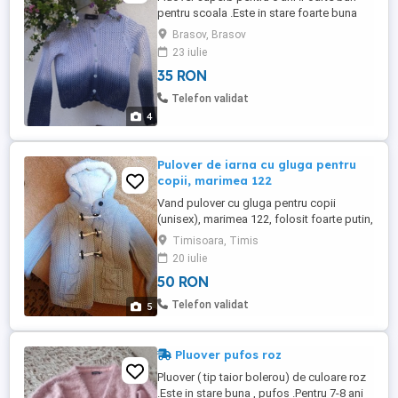
pentru scoala .Este in stare foarte buna
.Se incheie cu nasturi in fata .
Brasov, Brasov
23 iulie
35 RON
Telefon validat
4
Pulover de iarna cu gluga pentru
copii, marimea 122
Vand pulover cu gluga pentru copii
(unisex), marimea 122, folosit foarte putin,
in conditii foarte bune.
Timisoara, Timis
20 iulie
50 RON
Telefon validat
5
Pluover pufos roz
Pluover ( tip taior bolerou) de culoare roz
.Este in stare buna , pufos .Pentru 7-8 ani