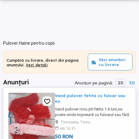
Pulover Haine pentru copii
Vezi anunțuri
Cumpără cu livrare, direct din pagina
cu livrare
anunțului.
Vezi detalii
Anunțuri
20
50
Anunțuri pe pagină:
Vand pulover fetita cu fuloar sau
nu.
Vand pulovar rosu ptr.fetita 1-6 luni,se
poate vinde împreună cu fuloarul sau fără
la alegere,sunt noi,în loc.Timisoara,pret 50
Timisoara, Timis
Ron.Rog seriozitate.
ieri 16:31
50 RON