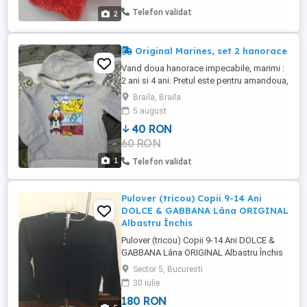
Telefon validat
2
Original Marines, set 2 hanorace
Vand doua hanorace impecabile, marimi :
2 ani si 4 ani. Pretul este pentru amandoua,
transport gratuit, prin publi24
Braila, Braila
5 august
40 RON
60 RON
1
Telefon validat
Pulover (tricou) Copii 9-14 Ani
DOLCE & GABBANA Lâna ORIGINAL
Albastru Închis
Pulover (tricou) Copii 9-14 Ani DOLCE &
GABBANA Lâna ORIGINAL Albastru Închis
mărime 56.Ca NOU 180 Lei.
Sector 5, Bucuresti
30 iulie
180 RON