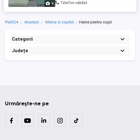
produse pt copii din anunturile mele,pretul
Telefon validat
4
final scade
Publi24
Anunțuri
Mama si copilul
Haine pentru copii
Categorii
Județe
Urmărește-ne pe