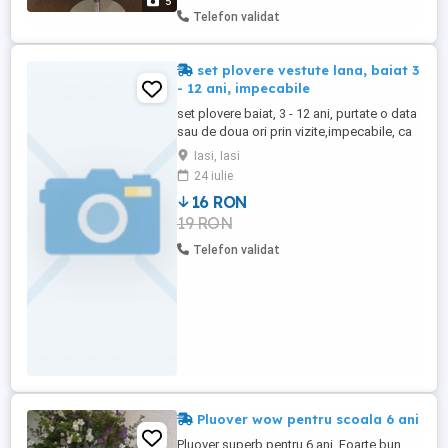
5
Telefon validat
set plovere vestute lana, baiat 3
- 12 ani, impecabile
set plovere baiat, 3 - 12 ani, purtate o data
sau de doua ori prin vizite,impecabile, ca
si noi *unele sunt chiar nepurtate). Fiecare
Iasi, Iasi
16 lei.
24 iulie
16 RON
19 RON
Telefon validat
Pluover wow pentru scoala 6 ani
Pluover superb pentru 6 ani .Foarte bun