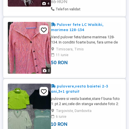
65 RON
4
Telefon validat
Pulover fete LC Waikiki,
marimea 128-134
Vand pulover fete/dame marimea 128-
134. In conditii foarte bune, fara urme de
uzura.
Timisoara, Timis
11 iunie
50 RON
3
pulovere,vesta baietei 2-3
ani,3+1 gratuit
pulovere si vesta baietei,stare f buna foto
1: pt.2 ani,cele din stanga vandute foto 2:
2 ani foto 3: marime 98(3 ani),cel cu dungi
Targoviste, Dambovita
este palomino,celalalt este
6 iunie
marks&spencer.fiecare 14 lei ultima foto-
10 RON
18-24 luni-15 lei la cumpararea mai multor