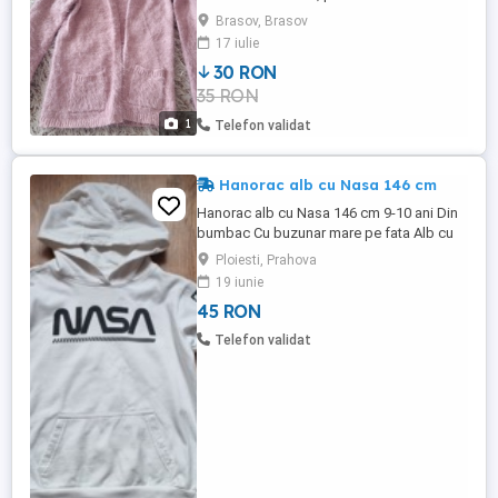
Marimea 128 -134
Brasov, Brasov
17 iulie
30 RON
35 RON
1
Telefon validat
Hanorac alb cu Nasa 146 cm
Hanorac alb cu Nasa 146 cm 9-10 ani Din
bumbac Cu buzunar mare pe fata Alb cu
imprimeuri specifice cu Nasa, inclusiv pe
Ploiesti, Prahova
maneci Nu este nou, dar arata foarte bine.
19 iunie
45 RON
Telefon validat