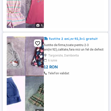
5
fustita 2 ani,nr.92,3+1 gratuit
fustite de firma,toate pentru 2-3
ani(nr.92),calitate,fara nici un fel de defect
trimit si prin posta
Targoviste, Dambovita
6 iunie
12 RON
Telefon validat