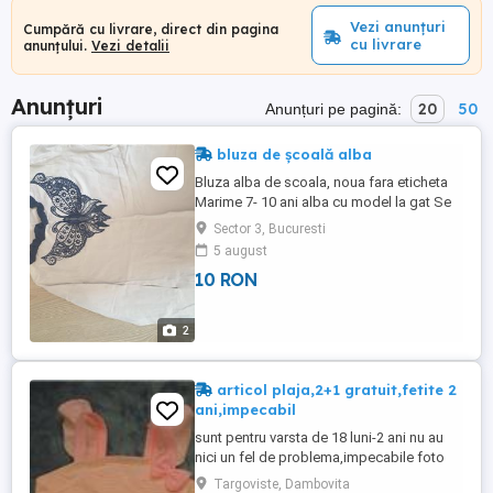
Vezi anunțuri
Cumpără cu livrare, direct din pagina
cu livrare
anunțului.
Vezi detalii
Anunțuri
20
50
Anunțuri pe pagină:
bluza de școală alba
Bluza alba de scoala, noua fara eticheta
Marime 7- 10 ani alba cu model la gat Se
poate vedea in sector 3
Sector 3, Bucuresti
5 august
10 RON
2
articol plaja,2+1 gratuit,fetite 2
ani,impecabil
sunt pentru varsta de 18 luni-2 ani nu au
nici un fel de problema,impecabile foto
1,2-costumele de baie-20 lei buc.
Targoviste, Dambovita