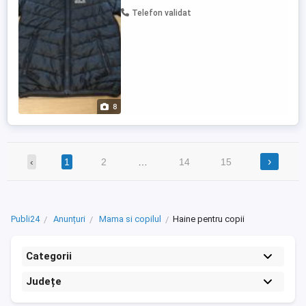
tara dupa plata produsului un cont.
Telefon validat
8
›
‹
1
2
…
14
15
Publi24
Anunțuri
Mama si copilul
Haine pentru copii
Categorii
Județe