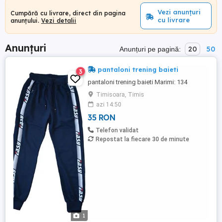
Vezi anunțuri
Cumpără cu livrare, direct din pagina
cu livrare
anunțului.
Vezi detalii
Anunțuri
20
50
Anunțuri pe pagină:
pantaloni trening baieti
3
pantaloni trening baieti Marimi: 134
Timisoara, Timis
azi 14:50
35 RON
Telefon validat
Repostat la fiecare 30 de minute
1