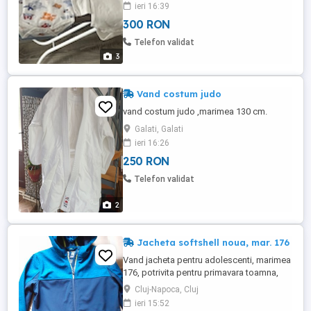
bune pentru următorul bebe .
ieri 16:39
300 RON
Telefon validat
3
Vand costum judo
vand costum judo ,marimea 130 cm.
Galati, Galati
ieri 16:26
250 RON
Telefon validat
2
Jacheta softshell noua, mar. 176
Vand jacheta pentru adolescenti, marimea
176, potrivita pentru primavara toamna,
din material softshell, impermeabila si
Cluj-Napoca, Cluj
rezistenta la vant. Gluga este fixa,
ieri 15:52
manecile reglabile si are 2 buzunare