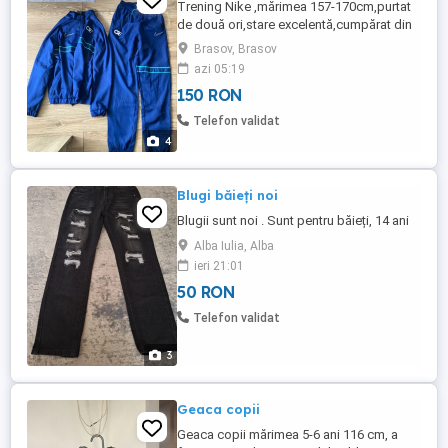
Trening Nike ,mărimea 157-170cm,purtat
de două ori,stare excelentă,cumpărat din
UK
Brasov, Brasov
azi 05:19
150 RON
Telefon validat
4
Blugi băieți noi
Blugii sunt noi . Sunt pentru băieți, 14 ani
Alba Iulia, Alba
ieri 21:01
50 RON
Telefon validat
3
Geaca copii
Geaca copii mărimea 5-6 ani 116 cm, a