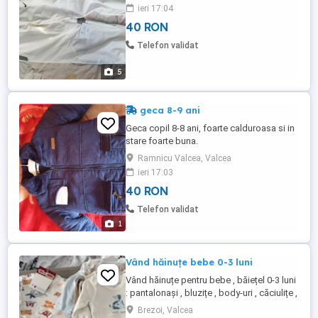
ieri 17:04
40 RON
Telefon validat
5
geca 8-9 ani
Geca copil 8-8 ani, foarte calduroasa si in
stare foarte buna.
Ramnicu Valcea, Valcea
ieri 17:03
40 RON
Telefon validat
1
Vând hăinuțe bebe 0-3 luni
Vând hăinuțe pentru bebe , băiețel 0-3 luni
: pantalonași , bluzițe , body-uri , căciulițe ,
șosetuțe . Foarte bine îngrijite , numai
Brezoi, Valcea