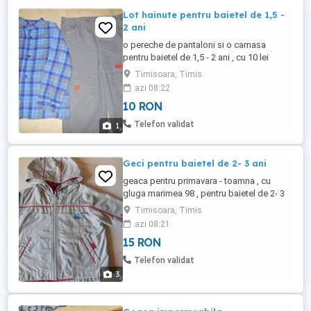
Lot hainute pentru baietel de 1,5 -
2 ani
o pereche de pantaloni si o camasa
pentru baietel de 1,5 - 2 ani , cu 10 lei
ambele
Timisoara, Timis
azi 08:22
10 RON
Telefon validat
1
Geci pentru baietel de 2- 3 ani
geaca pentru primavara - toamna , cu
gluga marimea 98 , pentru baietel de 2- 3
ani , a doua geaca aceeasi marime 98,
Timisoara, Timis
captusita cu fleece , cu 15 lei bucata
azi 08:21
15 RON
Telefon validat
3