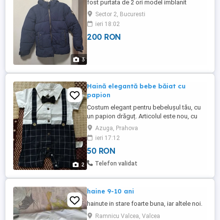
fost purtata de 2 ori model imblanit
Sector 2, Bucuresti
ieri 18:02
200 RON
3
Haină elegantă bebe băiat cu
papion
Costum elegant pentru bebelușul tău, cu
un papion drăguț. Articolul este nou, cu
etichetă. Perfect pentru ocazii speciale
Azuga, Prahova
sau pentru a fi purtat într-o zi obișnuită cu
ieri 17:12
stil. ( Este dintr-o singura bucata plus
50 RON
papionul ). Lățimea umerilor 21 cm , lățime
costumaș la șolduri 27 cm, lungime totală
Telefon validat
2
41 ...
haine 9-10 ani
hainute in stare foarte buna, iar altele noi.
Ramnicu Valcea, Valcea