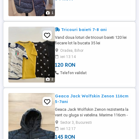
1
Tricouri baieti 7-8 ani
Vand doua loturi de tricouri baieti 120 lei
fiecare lot la bucata 35 lei
Oradea, Bihor
ieri 13:14
120 RON
Telefon validat
2
Geaca Jack Wolfskin Zenon 116cm
5-7ani
Geaca Jack Wolfskin Zenon rezistenta la
vant cu gluga si vatelina. Marime 116cm -
potrivita copii 5-7ani. Lungime maneca
Sector 3, Bucuresti
33cm. Geaca este in condiții impecabile.
ieri 12:17
Se preda personal in zona Branesti Ilfov
145 RON
sau Ikea Pallady . Trimit prin curier in toata