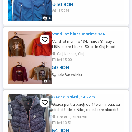
50 RON
laterale cu fermoar. Este noua, cu eticheta.
60 RON
Predare personala in Cluj-Napoca sau prin
curier. La cerere, ...
4
Vand lot bluze marime 134
Vand lot marime 134, marca Sinsay si
H&M, stare f.buna, 50 lei. In Cluj N pot
preda personal la intelegere, in tara pot
Cluj-Napoca, Cluj
expedia cu curier in zone fara km
ieri 15:00
suplimentari, dar nu ramburs. Anunt pus si
50 RON
in alta parte.
Telefon validat
1
Geaca baieti, 145 cm
Geacă pentru băieți de 145 cm, nouă, cu
etichetă, de la Nike, de culoare albastră.
Prețul este de 54 RON. Pentru detalii,
Sector 1, Bucuresti
sunați sau scrieți pe Tel WhatsApp .
ieri 13:51
54 RON