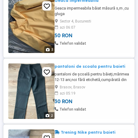
Geaca impermeabila
Geaca impermeabila băiat măsură s,m ,cu
gluga
Sector 4, Bucuresti
azi 06:07
50 RON
Telefon validat
3
pantaloni de scoala pentru baieti
pantaloni de școală pentru băieți,mărimea
12-13 ani,noi fără etichetă,cumpărată din
UK
Brasov, Brasov
azi 05:19
30 RON
Telefon validat
2
Trening Nike pentru baieti