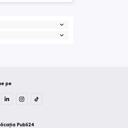
ne pe
licația Publi24