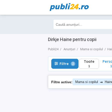
publi
24
.ro
Toate
Perso
Filtre
2
1
1
Dirkje Haine pentru copii
Publi24
Anunțuri
Mama si copilul
Hai
Toate
Pers
Filtre
2
1
1
→
Filtre active:
Mama si copilul
Haine