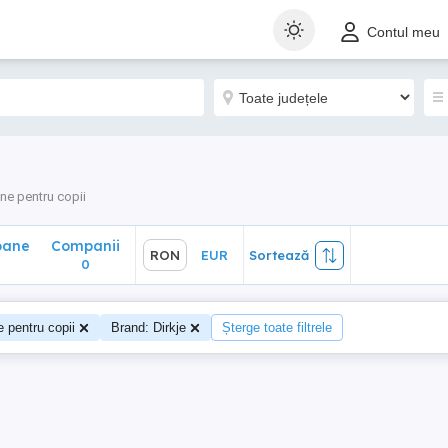
ane
Companii
RON
EUR
Sortează
Contul meu
0
ne pentru copii
oane
Companii
RON
EUR
Sortează
0
 pentru copii
Brand: Dirkje
Șterge toate filtrele