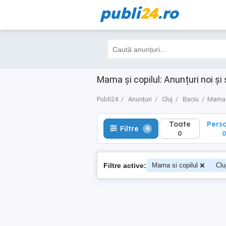
publi
24
.ro
Toate
Perso
Filtre
4
0
0
Mama și copilul: Anunțuri noi și
Publi24
Anunțuri
Cluj
Baciu
Mama s
Toate
Pers
Filtre
4
0
Filtre active:
Mama si copilul
Clu