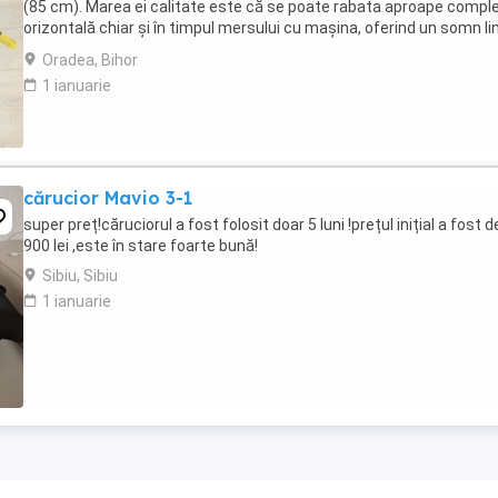
(85 cm). Marea ei calitate este că se poate rabata aproape comple
orizontală chiar și în timpul mersului cu mașina, oferind un somn lin
și sănătos bebelușului. ...
Oradea, Bihor
1 ianuarie
cărucior Mavio 3-1
super preț!căruciorul a fost folosit doar 5 luni !prețul inițial a fost d
900 lei ,este în stare foarte bună!
Sibiu, Sibiu
1 ianuarie