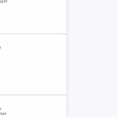
iștit
e
i-
luni