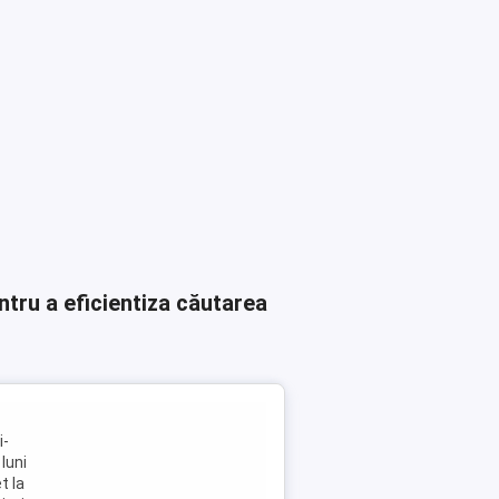
ntru a eficientiza căutarea
i-
luni
t la