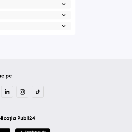
ne pe
licația Publi24