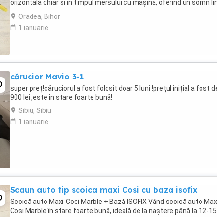
orizontală chiar și în timpul mersului cu mașina, oferind un somn lin
și sănătos bebelușului. ...
Oradea, Bihor
1 ianuarie
cărucior Mavio 3-1
super preț!căruciorul a fost folosit doar 5 luni !prețul inițial a fost d
900 lei ,este în stare foarte bună!
Sibiu, Sibiu
1 ianuarie
Scaun auto tip scoica maxi Cosi cu baza isofix
Scoică auto Maxi-Cosi Marble + Bază ISOFIX Vând scoică auto Max
Cosi Marble în stare foarte bună, ideală de la naștere până la 12-15 