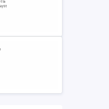
t la
iștit
e