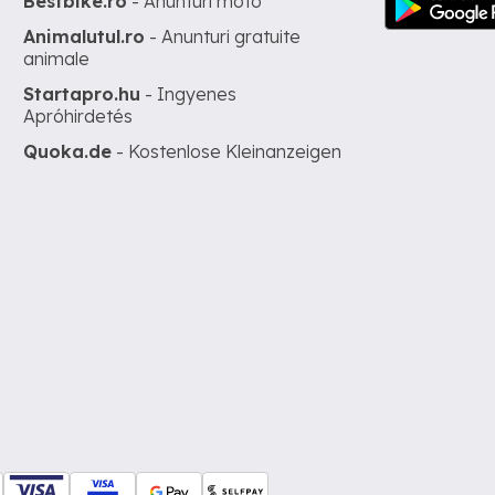
Bestbike.ro
- Anunturi moto
Animalutul.ro
- Anunturi gratuite
animale
Startapro.hu
- Ingyenes
Apróhirdetés
Quoka.de
- Kostenlose Kleinanzeigen