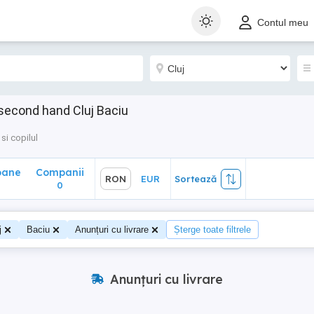
ane
Companii
RON
EUR
Sortează
Contul meu
0
 second hand Cluj Baciu
i copilul
oane
Companii
RON
EUR
Sortează
0
0
j
Baciu
Anunțuri cu livrare
Șterge toate filtrele
Anunțuri cu livrare