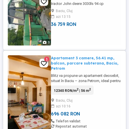
tractor John deere 3030ls 94 cp
Baciu, Cluj
azi 13:15
36 759 RON
3
Apartament 3 camere, 56.41 mp,
1
balcon, parcare subterana, Baciu,
Petrom
Blitz va propune un apartament deosebit,
situat în Baciu – zona Petrom, ideal pentru
cei care își doresc un cămin cald, bine
2
2
12340 RON/m
| 56 m
compartimentat cu balcon si parcare
subterana. Suprafață utilă: 56.41 mp
Baciu, Cluj
Balcon: 6.37 mp – cu view spre Cluj și
azi 10:16
natură Loc de parcare subteran inclus
Compartimentare inteligentă: • 2 ...
696 082 RON
Telefon validat
Repostat automat