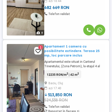
azi 18:44
Locuinta dispune de o suprafata utila de
40,5 mp, la care se adauga ...
682 669 RON
Telefon validat
8
Apartament 1 camera cu
1
posibilitate extindere. Terasa 25
mp, loc parcare inclus
Apartamentul este situat in Cartierul
Tineretului, (Zona Petrom), la etajul 4 al
unui imobil de apartamente de 6 etaje
2
2
12235 RON/m
| 42 m
dotat cu lift. Apartamentul se instraineaza
astfel mobilat, dotat si utilat. Apartamentul
Baciu, Cluj
este compus din: -Camera 27 mp
azi 17:40
Bucataria de 9 mp Baie 5,20 mp, Balcon
terasa 25 mp Pentru ...
513,850 RON
524,338 RON
Telefon validat
Repostat în fiecare zi