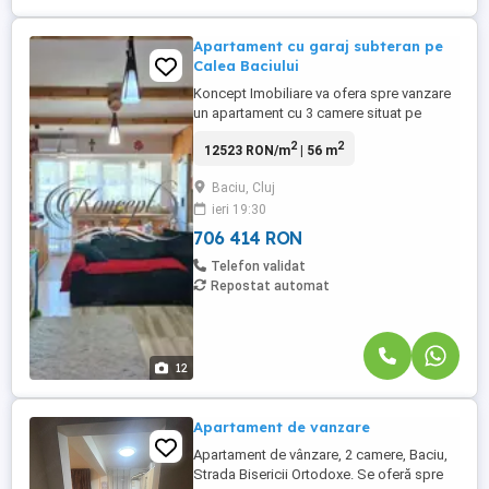
Apartament cu garaj subteran pe
Calea Baciului
Koncept Imobiliare va ofera spre vanzare
un apartament cu 3 camere situat pe
strada Calea Baciului, in apropierea
2
2
12523 RON/m
| 56 m
mijloacelor de transport si a altor puncte
de interes. Imobilul in suprafata utila de
Baciu, Cluj
56.41 mp este situat la etajul 3 intr-un
ieri 19:30
imobil cu 4 niveluri construit in anul 2010 si
este compus din: ...
706 414 RON
Telefon validat
Repostat automat
12
Apartament de vanzare
Apartament de vânzare, 2 camere, Baciu,
Strada Bisericii Ortodoxe. Se oferă spre