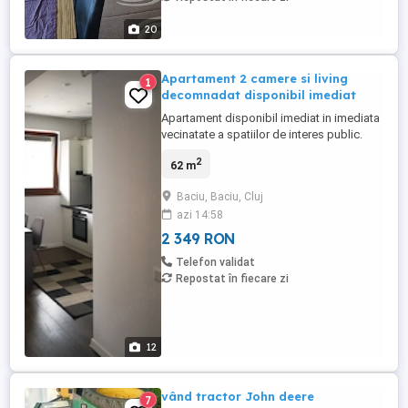
20
Apartament 2 camere si living
1
decomnadat disponibil imediat
Apartament disponibil imediat in imediata
vecinatate a spatiilor de interes public.
perioada lunga
2
62 m
Baciu, Baciu, Cluj
azi 14:58
2 349 RON
Telefon validat
Repostat în fiecare zi
12
vând tractor John deere
7