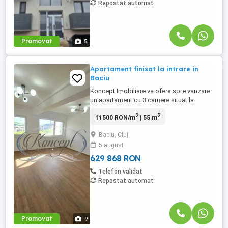
Repostat automat
Promovat
5
Apartament finisat la intrare in
Baciu
Koncept Imobiliare va ofera spre vanzare
un apartament cu 3 camere situat la
intrarea in Baciu, in imediata apropiere de
2
2
11500 RON/m
| 55 m
Petrom si Calea Baciului, intr-o zona
rezidentiala moderna si linistita, cu acces
Baciu, Cluj
rapid catre centrul Cluj-Napoca si facilitati
5 august
diverse, precum magazine,
supermarketuri, gradinita ...
629 868 RON
Telefon validat
Repostat automat
Promovat
9