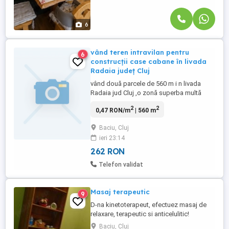
6
vând teren intravilan pentru
6
construcții case cabane în livada
Radaia județ Cluj
vând două parcele de 560 m i n livada
Radaia jud Cluj ,o zonă superba multă
liniște .
2
2
0,47 RON/m
| 560 m
Baciu, Cluj
ieri 23:14
262 RON
Telefon validat
Masaj terapeutic
9
D-na kinetoterapeut, efectuez masaj de
relaxare, terapeutic si anticelulitic!
Baciu, Cluj