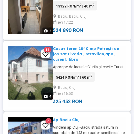
vânzare un apartament cu 2 camere, situat
2
2
13122 RON/m
| 40 m
pe Strada Bisericii Ortodoxe din comuna
Baciu, într un bloc construit în anul 2016.
Baciu, Baciu, Cluj
Zona este liniștită și oferă acces rapid
ieri 17:22
către Cluj Napoca. Apartamentul este
situat la parter ...
524 890 RON
5
Casa+ teren 1840 mp Petrești de
11
jos sat Livada ,intravilan,apa,
curent, fibra
Aproape de lacurile Ciurila și cheile Turzii
2
2
5424 RON/m
| 60 m
Baciu, Cluj
ieri 16:53
4
325 432 RON
Ap Baciu Cluj
6
Vindem ap Cluj -Baciu strada saturn in
suprafata de 143 mp parter semifinisat,se