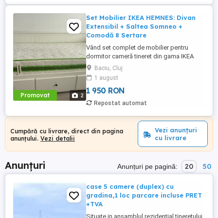
Set Mobilier IKEA HEMNES: Divan
Extensibil + Saltea Somneo +
Comodă 8 Sertare
Vând set complet de mobilier pentru
dormitor cameră tineret din gama IKEA
HEMNES, culoare alb. Piesele sunt
Baciu, Cluj
realizate parțial din lemn masiv, sunt
1 august
foarte robuste și oferă un spațiu masiv de
1 950 RON
depozitare. Pachetul include: 1. Divan
Promovat
2
extensibil IKEA HEMNES + Saltea
Repostat automat
Ortopedică Somneo Funcții: Canapea ...
Vezi anunțuri
Cumpără cu livrare, direct din pagina
cu livrare
anunțului.
Vezi detalii
Anunțuri
20
50
Anunțuri pe pagină:
case 5 camere (duplex) cu
gradina,1 loc parcare incluse PRET
+TVA
Situate in ansamblul rezidential tineretului