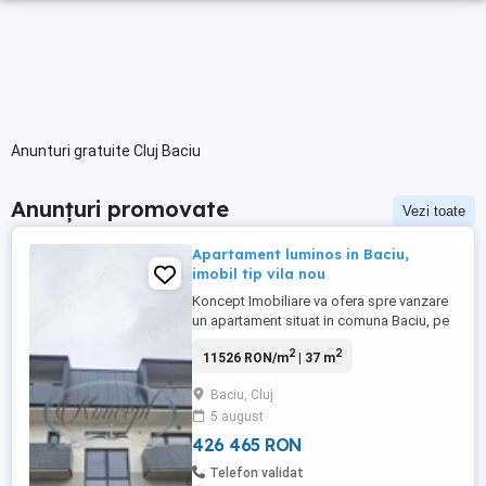
Anunturi gratuite Cluj Baciu
Anunțuri promovate
Vezi toate
Apartament luminos in Baciu,
imobil tip vila nou
Koncept Imobiliare va ofera spre vanzare
un apartament situat in comuna Baciu, pe
strada Cometei, intr-un imobil tip vila cu
2
2
11526 RON/m
| 37 m
regim redus de inaltime, dispus pe 2
niveluri. Proprietatea este amplasata la
Baciu, Cluj
etajul 1 din 2, intr-o zona rezidentiala in
5 august
dezvoltare, caracterizata prin constructii
noi si un cadru ...
426 465 RON
Telefon validat