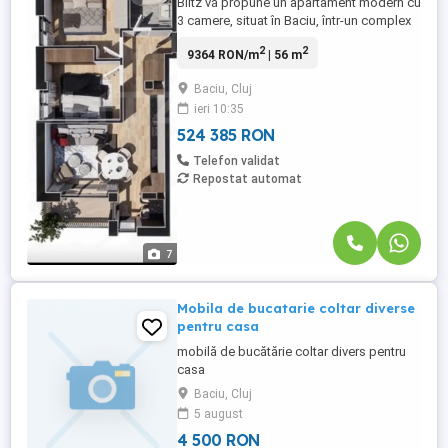
Blitz vă propune un apartament modern cu
3 camere, situat în Baciu, într-un complex
rezidențial premium, cu orientare sudică și
2
2
9364 RON/m
| 56 m
o atmosferă ideală pentru un stil de viață
confortabil și activ. Apartamentul este
Baciu, Cluj
amplasat la etajul 2 din 3 și are o
ieri 10:35
compartimentare practică, fiind format din
2 dormitoare, ...
524 385 RON
Telefon validat
Repostat automat
7
Mobila de bucatarie coltar diverse
pentru casa
mobilă de bucătărie coltar divers pentru
casa
Baciu, Cluj
5 august
4 500 RON