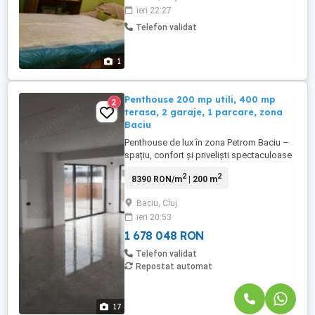
ieri 22:27
Telefon validat
1
Penthouse 200 mp utili, 400 mp
2
terasa, 2 garaje, 1 parcare, zona
Baciu
Penthouse de lux în zona Petrom Baciu –
spațiu, confort și priveliști spectaculoase
Descoperă un penthouse impresionant,
2
2
8390 RON/m
| 200 m
situat într-o zonă liniștită și bine conectată
– Petrom Baciu. Cu o suprafață utilă
Baciu, Cluj
generoasă de 200 mp și o terasă
ieri 20:53
panoramică de 400 mp, această
proprietate redefinește standardele ...
1 678 048 RON
Telefon validat
Repostat automat
17