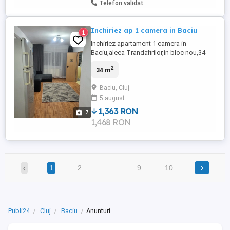
Telefon validat
Inchiriez ap 1 camera in Baciu
1
Inchiriez apartament 1 camera in
Baciu,aleea Trandafirilor,in bloc nou,34
mp,aproape de mijoc de transport si
2
34 m
magazine. Apartamentul este recent
renovat,este la etajul 4 5,dispune de
Baciu, Cluj
centrala proprie si balcon. Detalii la
5 august
telefon.Pret 260 euro luna+260 euro
garantie.
1,363 RON
7
1,468 RON
›
‹
1
2
…
9
10
Publi24
Cluj
Baciu
Anunturi