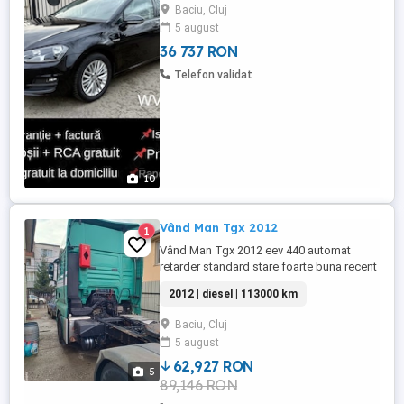
costuri suplimentare Nr provizorii nr roșii
Baciu, Cluj
RCA gratuit aferent nr roșii sau Transport
5 august
la domiciliu clientului Km reali + ...
36 737 RON
Telefon validat
10
Vând Man Tgx 2012
1
Vând Man Tgx 2012 eev 440 automat
retarder standard stare foarte buna recent
adus pe persoană fizică.mai multe detalii
2012 | diesel | 113000 km
la telefon
Baciu, Cluj
5 august
62,927 RON
5
89,146 RON