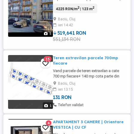
poate împărți în două apartamente , .pret
2
2
4225 RON/m
| 123 m
99000euro
Baciu, Cluj
ieri 14:42
519,641 RON
5
551,134 RON
Teren extravilan parcele 700mp
15
fiecare
Vand parcele de teren extravilan a cate
700 mp fiecare+ 140 mp cota parte din
drum la fiecare, situate în apropierea
Baciu, Cluj
bazinului de apa din Mera,acte la zi extras
ieri 13:15
cf,utilitati. Ultimele 3 bucati !!! Pret 25 euro
131 RON
mp .Tel .
Telefon validat
1
APARTAMENT 3 CAMERE | Orientare
4
VESTICA | CU CF