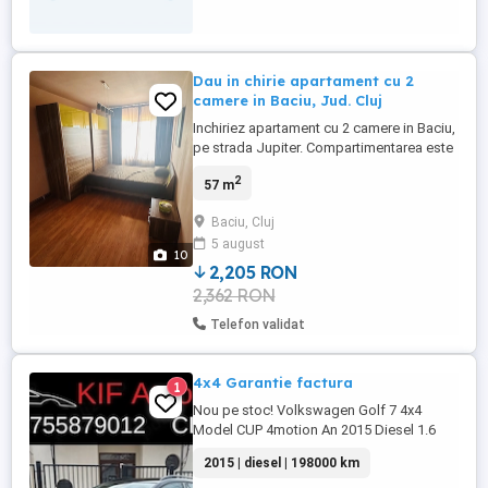
Dau in chirie apartament cu 2
camere in Baciu, Jud. Cluj
Inchiriez apartament cu 2 camere in Baciu,
pe strada Jupiter. Compartimentarea este
urmatoarea: hol intrare, dormitor
2
57 m
matrimonial, dormitor mic, baie, bucatarie,
camera de depozitare cu rafturi, balcon.
Baciu, Cluj
Apartamentul este situat la etajul 3 din 6,
5 august
are orientare sudica, cu geamuri spre
10
parcarea interioara ...
2,205 RON
2,362 RON
Telefon validat
4x4 Garantie factura
1
Nou pe stoc! Volkswagen Golf 7 4x4
Model CUP 4motion An 2015 Diesel 1.6
TDI- 110cp OFERTA 6999 Avantaje la
2015 | diesel | 198000 km
achiziție: Garanție în limita a 5000km fără