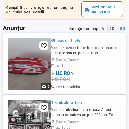
Vezi anunțuri
Cumpără cu livrare, direct din pagina
cu livrare
anunțului.
Vezi detalii
Anunțuri
20
50
Anunțuri pe pagină:
Ghiozdan troler
Vand ghiozdan troler foarte incapator si
foarte rezistent. pret 110 ron
Sacele, Brasov
azi 10:56
110 RON
140 RON
5
Telefon validat
Trambulina 2.4 m
Vand trambulina in stare noua A fost
folosita de câteva ori pret 800 roni Tel
Sacele, Brasov
azi 10:56