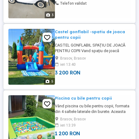
Telefon validat
3
Castel gonflabil -spatiu de joaca
pentru copii
CASTEL GONFLABIL SPAȚIU DE JOACĂ
PENTRU COPII Vand spațiu de joacă
gonflabil marca Happy Hop. Acesta este
Brasov, Brasov
ideal pentru curte, petreceri, aniversări sau
ieri 13:40
joacă zilnică. Se umflă rapid și se
3 200 RON
monteaza in 2 minute. Funcționează cu
motor cu aer continuu Material rezistent și
5
de calitate superioară Plasă ...
Piscina cu bile pentru copii
Vând piscina cu bile pentru copii, formata
din 4 saltele laterale din burete. Aceasta
are 800 de bile si este ideala pentru
Brasov, Brasov
petreceri, evenimente sau distractie
ieri 13:39
zilnica. Detalii și foto suplimentare la
1 200 RON
telefon .