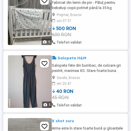
Fabricat din lemn de pin - Pătuț pentru
bebeluși copii potrivit până la 35 kg
(culoare potrivită pentru băieței, alb -
Prejmer, Brasov
albastru pentu fete roz) - Saltea inclusă -
azi 07:51
Pernuțe de jur împrejur - Sistem cu voal
500 RON
deasupra patului (baldachin) - 3 pozitii
600 RON
reglabile pe inaltime; - Patutul se poate
transforma in ...
5
Telefon validat
Salopeta H&M
Salopeta fete din bumbac, de culoare gri
pestrit, marimea XS. Stare foarte buna.
Sacele, Brasov
ieri 20:47
40 RON
45 RON
3
Telefon validat
X shot zuru
Arma este în stare foarte bună și gloanțele