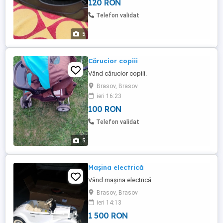
120 RON
Telefon validat
5
Cărucior copiii
Vând cărucior copiii.
Brasov, Brasov
ieri 16:23
100 RON
Telefon validat
5
Mașina electrică
Vând mașina electrică
Brasov, Brasov
ieri 14:13
1 500 RON