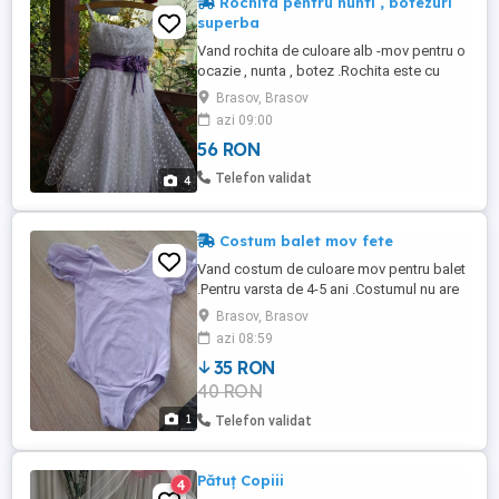
Rochita pentru nunti , botezuri
superba
Vand rochita de culoare alb -mov pentru o
ocazie , nunta , botez .Rochita este cu
bretele .Se pot regla bretelele. Are si
Brasov, Brasov
bolerou alb care vine foarte elegant
azi 09:00
.Lungimea rochiei 75 cm fara bretele si 85
56 RON
cu bretela .Bretele reglabile,.Se vinde
eimpreuna cu bolerou .ROCHITA ESTE
Telefon validat
4
PENTRU 8-9 ANI .Este in ...
Costum balet mov fete
Vand costum de culoare mov pentru balet
.Pentru varsta de 4-5 ani .Costumul nu are
defecte
Brasov, Brasov
azi 08:59
35 RON
40 RON
1
Telefon validat
Pătuț Copiii
4