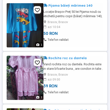
Pijama băieți mărimea 140
Locație Brașov Preț 50 lei Pijama nouă cu
etichetă pentru copii (băiat) mărimea 140,
culoare albastră. Perfectă pentru un somn
Brasov, Brasov
confortabil și odihnitor. Dimensiuni bluză -
azi 10:04
lungime 53 -mânecă 50 -bust 40
50 RON
Dimensiuni pantalon -lungime 90 -lățime
35 Compoziție 95% poliester 5% spandex
Telefon validat
1
Rochita roz cu dantela
Vand rochita roz cu dantela. Rochita este
in stare bfoarte buna , are condon in talie .
Lungimea 67-68 cm
Brasov, Brasov
azi 09:00
39 RON
Telefon validat
1