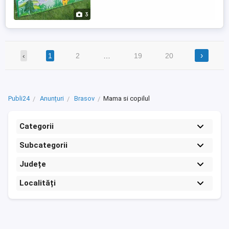
3
›
‹
1
2
…
19
20
Publi24
Anunțuri
Brasov
Mama si copilul
Categorii
Subcategorii
Județe
Localități