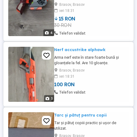
Brasov, Brasov
ieri 18:31
15 RON
30 RON
4
Telefon validat
Nerf accustrike alphawk
Arma nerf este în stare foarte bună și
gloanțele la fel. Are 10 gloanțe.
Brasov, Brasov
ieri 18:31
100 RON
Telefon validat
3
Tarc și pătuț pentru copii
Tar și pătuț copiii practic și ușor de
utilizat.
Brasov, Brasov