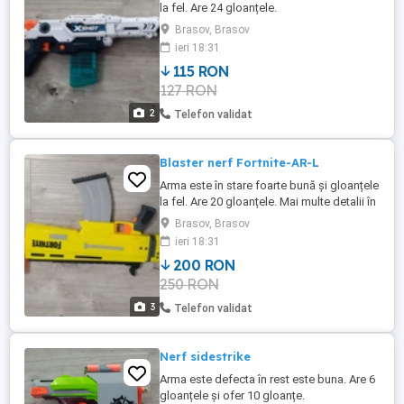
la fel. Are 24 gloanțele.
Brasov, Brasov
ieri 18:31
115 RON
127 RON
2
Telefon validat
Blaster nerf Fortnite-AR-L
Arma este în stare foarte bună și gloanțele
la fel. Are 20 gloanțele. Mai multe detalii în
privat!
Brasov, Brasov
ieri 18:31
200 RON
250 RON
3
Telefon validat
Nerf sidestrike
Arma este defecta în rest este buna. Are 6
gloanțele și ofer 10 gloanțe.