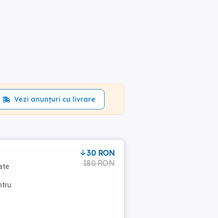
Vezi anunțuri cu livrare
30 RON
180 RON
ate
ntru