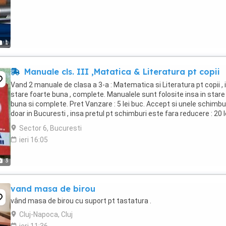
1
Manuale cls. III ,Matatica & Literatura pt copii
Vand 2 manuale de clasa a 3-a : Matematica si Literatura pt copii , 
stare foarte buna , complete. Manualele sunt folosite insa in stare
buna si complete. Pret Vanzare : 5 lei buc. Accept si unele schimbur
doar in Bucuresti , insa pretul pt schimburi este fara reducere : 20 l
bucata. Trimit ...
Sector 6, Bucuresti
ieri 16:05
3
vand masa de birou
vând masa de birou cu suport pt tastatura .
Cluj-Napoca, Cluj