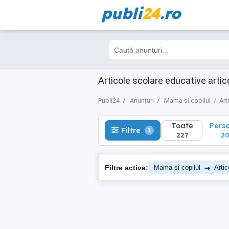
publi
24
.ro
Toate
Perso
Filtre
1
227
202
Articole scolare educative artic
Publi24
Anunțuri
Mama si copilul
Art
Toate
Pers
Filtre
1
227
2
→
Filtre active:
Mama si copilul
Artic