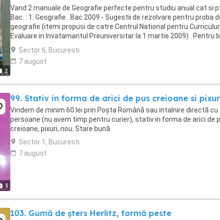
Vand 2 manuale de Geografie perfecte pentru studiu anual cat si p
Bac. : 1. Geografie . Bac 2009 - Sugestii de rezolvare pentru proba d
geografie (itemi propusi de catre Centrul National pentru Curriculu
Evaluare in Invatamantul Preuniversitar la 1 martie 2009) . Pentru 
organizare a pregătirii ...
Sector 6, Bucuresti
7 august
2
99. Stativ in forma de arici de pus creioane si pixur
Vindem de minim 60 lei prin Poșta Română sau intalnire directă cu
persoane (nu avem timp pentru curier), stativ in forma de arici de 
creioane, pixuri, nou. Stare bună
Sector 1, Bucuresti
7 august
3
103. Gumă de șters Herlitz, formă peste