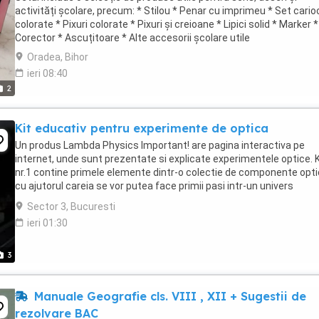
activități școlare, precum: * Stilou * Penar cu imprimeu * Set cario
colorate * Pixuri colorate * Pixuri și creioane * Lipici solid * Marker *
Corector * Ascuțitoare * Alte accesorii școlare utile
Oradea, Bihor
ieri 08:40
2
Kit educativ pentru experimente de optica
Un produs Lambda Physics Important! are pagina interactiva pe
internet, unde sunt prezentate si explicate experimentele optice. K
nr.1 contine primele elemente dintr-o colectie de componente opt
cu ajutorul careia se vor putea face primii pasi intr-un univers
fascinant. Cu ajutorul acestor ...
Sector 3, Bucuresti
ieri 01:30
3
Manuale Geografie cls. VIII , XII + Sugestii de
rezolvare BAC