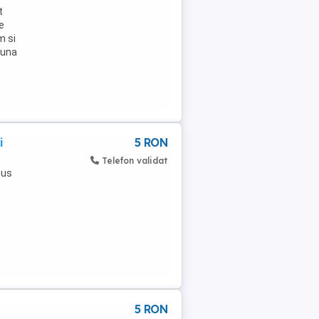
t
e
m si
buna
i
5 RON
Telefon validat
pus
5 RON