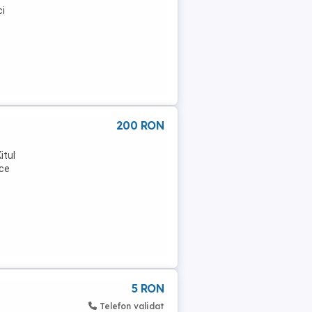
ci
200 RON
itul
ice
5 RON
Telefon validat