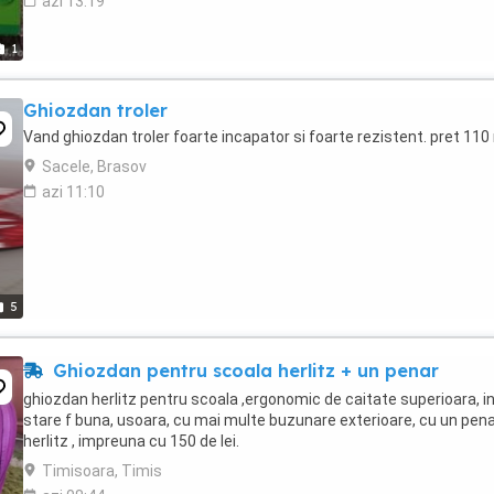
azi 13:19
1
Ghiozdan troler
Vand ghiozdan troler foarte incapator si foarte rezistent. pret 110
Sacele, Brasov
azi 11:10
5
Ghiozdan pentru scoala herlitz + un penar
ghiozdan herlitz pentru scoala ,ergonomic de caitate superioara, i
stare f buna, usoara, cu mai multe buzunare exterioare, cu un pen
herlitz , impreuna cu 150 de lei.
Timisoara, Timis