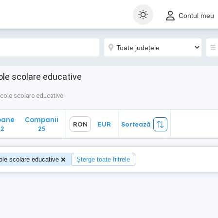
ane
Companii
RON
EUR
Sortează
Contul meu
25
ole scolare educative
icole scolare educative
oane
Companii
RON
EUR
Sortează
02
25
ole scolare educative
Șterge toate filtrele