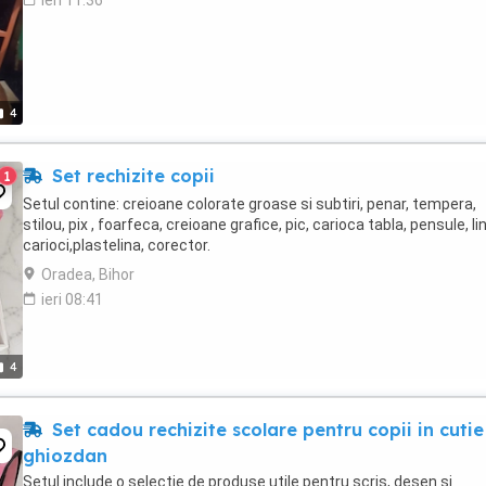
ieri 11:36
4
Set rechizite copii
1
Setul contine: creioane colorate groase si subtiri, penar, tempera,
stilou, pix , foarfeca, creioane grafice, pic, carioca tabla, pensule, lin
carioci,plastelina, corector.
Oradea, Bihor
ieri 08:41
4
Set cadou rechizite scolare pentru copii in cutie
ghiozdan
Setul include o selecție de produse utile pentru scris, desen și