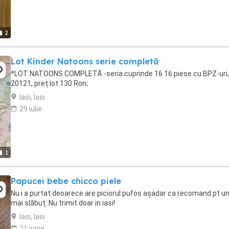
2
Lot Kinder Natoons serie completă
*LOT NATOONS COMPLETĂ -seria cuprinde 16 16 piese cu BPZ-uri,
20121, preț lot 130 Ron;
Iasi, Iasi
29 iulie
1
Papucei bebe chicco piele
Nu i a purtat deoarece are piciorul pufos așadar ca recomand pt un
mai slăbuț. Nu trimit.doar in iasi!
Iasi, Iasi
21 iunie