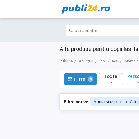
publi
24
.ro
Toate
Perso
Filtre
4
5
5
Alte produse pentru copii Iasi Ia
Publi24
Anunțuri
Iasi
Iasi
Mama si
Toate
Pers
Filtre
4
5
5
→
Filtre active:
Mama si copilul
Alte 