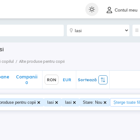
ane
Companii
RON
EUR
Sortează
Contul meu
0
si
 copilul
Alte produse pentru copii
oane
Companii
RON
EUR
Sortează
0
produse pentru copii
Iasi
Iasi
Stare: Nou
Șterge toate fil