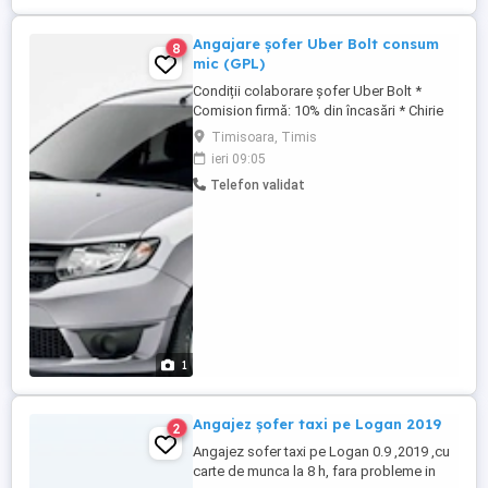
Angajare șofer Uber Bolt consum
8
mic (GPL)
Condiții colaborare șofer Uber Bolt *
Comision firmă: 10% din încasări * Chirie
mașină: 600 lei săptămână * Dările la stat:
Timisoara, Timis
suportate de colaborator * Contabilitate:
ieri 09:05
50 lei lună * Dividende: suportate de firmă
Telefon validat
1
Angajez șofer taxi pe Logan 2019
2
Angajez sofer taxi pe Logan 0.9 ,2019 ,cu
carte de munca la 8 h, fara probleme in