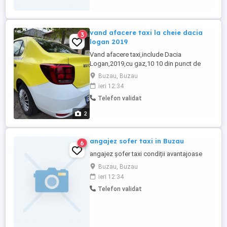
vand afacere taxi la cheie dacia
3
logan 2019
Vand afacere taxi,include Dacia
Logan,2019,cu gaz,10 10 din punct de
vedere tehnic,aparat de taxat și toate
Buzau, Buzau
actele la zi,150000 km,o afacere bună pt a
ieri 12:34
rotunji veniturile 7900 euro
Telefon validat
2
angajez sofer taxi in Buzau
6
angajez șofer taxi condiții avantajoase
Buzau, Buzau
ieri 12:34
Telefon validat