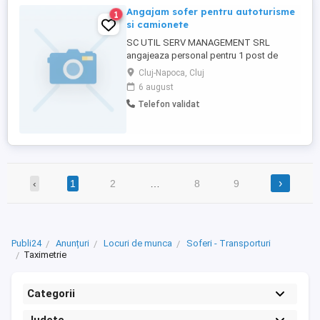
Angajam sofer pentru autoturisme
1
si camionete
SC UTIL SERV MANAGEMENT SRL
angajeaza personal pentru 1 post de
Sofer de autoturisme si camionete cod
Cluj-Napoca, Cluj
COR 832201 cu contract individual de
6 august
munca, pe perioada nedeterminata cu
Telefon validat
norma intreaga. Selecție se va desfășura
pe baza de Curriculum Vitae
›
‹
1
2
…
8
9
Publi24
Anunțuri
Locuri de munca
Soferi - Transporturi
Taximetrie
Categorii