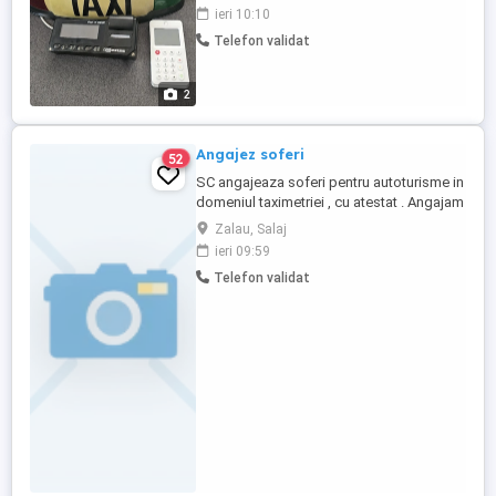
magnetice .2200 e neg. firma nu are
ieri 10:10
datorii,încasări sau bani in casa firmei deci
Telefon validat
nu exista riscuri .posibilitate in 2 -3 rate.pt
mai multe inf sunati
2
Angajez soferi
52
SC angajeaza soferi pentru autoturisme in
domeniul taximetriei , cu atestat . Angajam
pensionari, someri cat si tineri cu minim
Zalau, Salaj
doi ani permis cat.B .Mai multe detalii la
ieri 09:59
telefon 0741180079 sau 0755377481.
Telefon validat