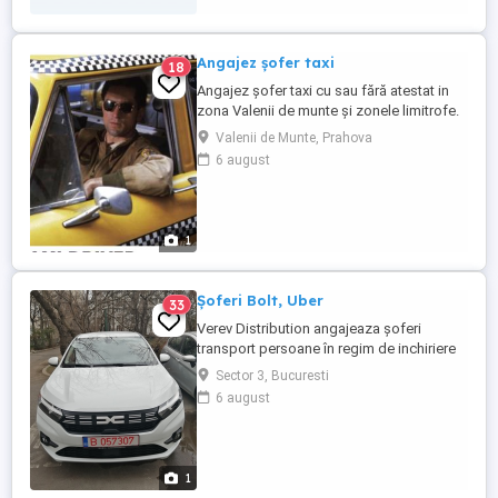
Angajez șofer taxi
18
Angajez șofer taxi cu sau fără atestat in
zona Valenii de munte și zonele limitrofe.
Minim 2 ani de permis Pentru detalii sunați
Valenii de Munte, Prahova
la nr din anunț .☎️
6 august
1
Șoferi Bolt, Uber
33
Verev Distribution angajeaza șoferi
transport persoane în regim de inchiriere
cu atestat pe mașini 2022 și 2023.
Sector 3, Bucuresti
6 august
1