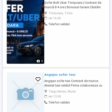
Șofer Bolt Uber Timișoara | Contract de
muncă 8 4 ore | Bonusuri lunare Căutăm
șoferi serioși pentru colaborare pe
Timisoara, Timis
platformele Bolt și Uber în Timișoara.
ieri 16:06
Colaborarea este destinată șoferilor care
Telefon validat
dețin un autoturism propriu, eligibil pentru
transport alternativ și care îndeplinește
condițiile impuse ...
5
Angajez sofer taxi
Angajez sofer taxi Contract de munca
Atestat taxi valabil Firma colaboreaza cu
disp Cornisa
Targu Mures, Mures
ieri 13:00
Telefon validat