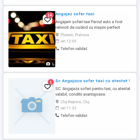
Angajez sofer taxi
14
Angajam șoferi taxi Parcul auto a fost
reînnoit de curând cu mașini perfect
functionale
Ploiesti, Prahova
ieri 12:09
Telefon validat
1
Sc Angajaza sofer taxi cu atestat !
1
SC. Angajaza soferi pentru taxi, cu atestat
valabil, conditii avantajoase.
Cluj-Napoca, Cluj
ieri 11:33
Telefon validat