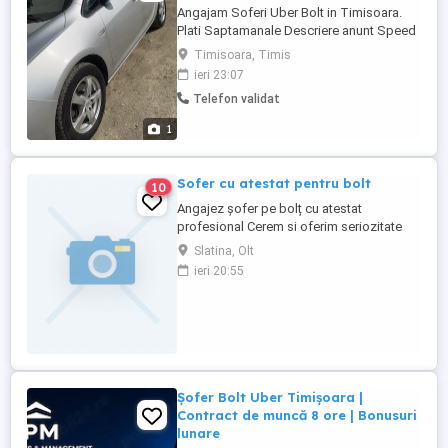
Angajam Soferi Uber Bolt in Timisoara.
Plati Saptamanale Descriere anunt Speed
Transport Innovation SRL recruteaza
Timisoara, Timis
soferi seriosi pentru activitate pe
ieri 23:07
platformele Uber si Bolt in Timisoara. Poti
Telefon validat
lucra cu masina personala sau, in functie
de disponibilitate, cu masina din flota.
1
Oferim sprijin complet ...
Sofer cu atestat pentru bolt
10
Angajez șofer pe bolț cu atestat
profesional Cerem si oferim seriozitate
Condiții superioare de lucru Salarizare
Slatina, Olt
atractiva Logan mcv 2020 instalație gaz
ieri 20:55
Șoferi ptr internațional Mercedes sprinter
2018 18
Șofer Bolt Uber Timișoara |
Contract de muncă 8 ore | Bonusuri
lunare