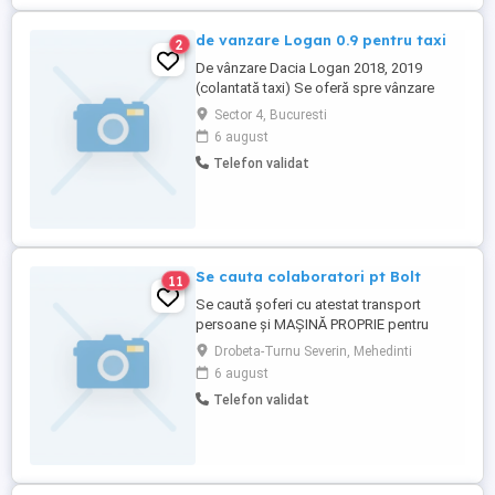
de vanzare Logan 0.9 pentru taxi
2
De vânzare Dacia Logan 2018, 2019
(colantată taxi) Se oferă spre vânzare
Dacia Logan, an fabricație 2018 2019- 0,9,
Sector 4, Bucuresti
benzina+GPL, colantată și pregătită
6 august
pentru activitate de taxi. Mașina este în
Telefon validat
prezent utilizată în regim de taxi, dotata cu
aparat fiscal Se vinde cu posibilitatea
continuării activității ...
Se cauta colaboratori pt Bolt
11
Se caută șoferi cu atestat transport
persoane și MAȘINĂ PROPRIE pentru
colaborare BOLT! Activitatea flotei se
Drobeta-Turnu Severin, Mehedinti
desfășoară în regiunea Drobeta Turnu
6 august
Severin -Dudasu Schelei ,Gura Văii ,Schela
Telefon validat
Cladovei Parteneriatul se face prin
următoarele forme de colaborare: -
Contract de colaborare între persoane ...