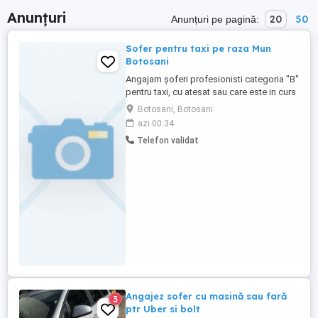
Anunțuri
20
50
Anunțuri pe pagină:
Sofer pentru taxi pe raza Mun
Botosani
Angajam șoferi profesionisti categoria "B"
pentru taxi, cu atesat sau care este in curs
de obtinere atestat. Dacă ești pasionat de
Botosani, Botosani
condus, responsabil si serios, cauti un loc
azi 00:34
de munca stabil, aceasta poate fi o
Telefon validat
oportunitate de a dobandi un venit
suplimentar de minim 3500 lei luna
Angajez sofer cu masină sau fară
3
ptr Uber si bolt