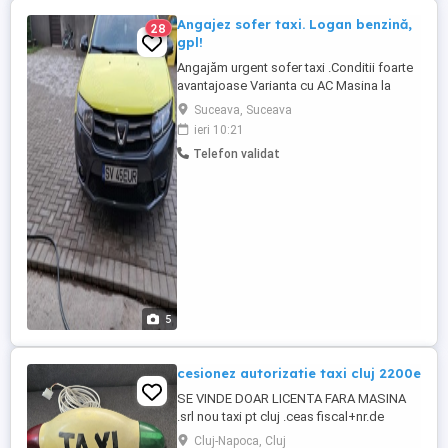
Angajez sofer taxi. Logan benzină,
28
gpl!
Angajăm urgent sofer taxi .Conditii foarte
avantajoase Varianta cu AC Masina la
dispoziția soferului .Pot fi si pensionari s-
Suceava, Suceava
au al doilea job .Vindem masini in rate cu
ieri 10:21
ramanere s au cedare.Mai multe detali la
Telefon validat
telefon.
5
cesionez autorizatie taxi cluj 2200e
SE VINDE DOAR LICENTA FARA MASINA
.srl nou taxi pt cluj .ceas fiscal+nr.de
înmatriculare. statie.casta taxi colante
Cluj-Napoca, Cluj