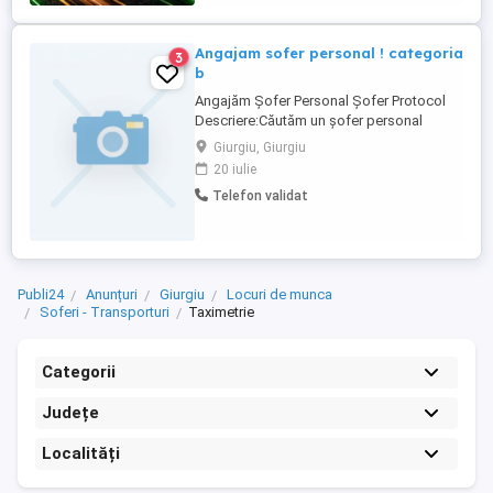
Angajam sofer personal ! categoria
3
b
Angajăm Șofer Personal Șofer Protocol
Descriere:Căutăm un șofer personal
serios, discret și cu experiență, pentru o
Giurgiu, Giurgiu
colaborare pe termen lung în zona
20 iulie
Bucuresti - Responsabilități:Conducerea
Telefon validat
autoturismului companiei în condiții de
maximă siguranță și confort. -Transportul
...
Publi24
Anunțuri
Giurgiu
Locuri de munca
Soferi - Transporturi
Taximetrie
Categorii
Județe
Localități