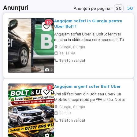
Anunțuri
20
50
Anunțuri pe pagină:
Angajam soferi in Giurgiu pentru
15
Uber Bolt !
Angajam soferi Uberi si Bolt ,oferim si
masina in chirie daca este necesar !!! Tu
doar conduci si incasezi de birocratia
Giurgiu, Giurgiu
actelor si a legalitati activitatii ne ocupam
azi 11:49
noi! (
Telefon validat
1
Angajam urgent sofer Bolt Uber
3
Vrei să faci bani din Bolt sau Uber? Cu
Mobilio începi rapid pe PFA-ul tău. Noi te
ajutăm cu actele și suportul, tu doar
Giurgiu, Giurgiu
conduci și încasezi. Detalii la
30 iulie
Telefon validat
1