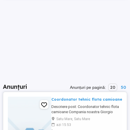
Anunțuri
20
50
Anunțuri pe pagină:
Coordonator tehnic flota camioane
Descriere post: Coordonator tehnic flota
camioane Compania noastra Giorgio
Trans cauta un Coordonator tehnic flota
Satu Mare, Satu Mare
camioane pasionat si dedicat pentru a se
azi 15:53
alatura echipei noastre din departamentul