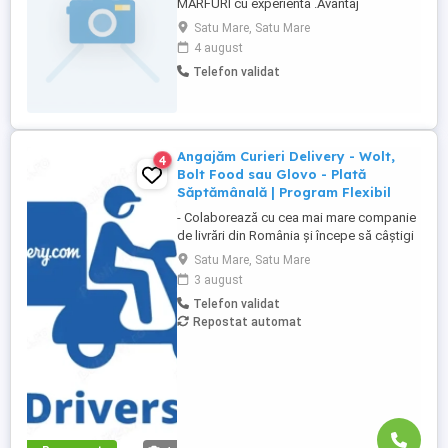
MARFURI cu experienta .Avantaj
cunoasterea limbii engleze si maghiare.
Satu Mare, Satu Mare
Salariu atractiv .
4 august
Telefon validat
Angajăm Curieri Delivery - Wolt,
4
Bolt Food sau Glovo - Plată
Săptămânală | Program Flexibil
- Colaborează cu cea mai mare companie
de livrări din România și începe să câștigi
rapid! - Cerințe: Minim 18 ani Mijloc de
Satu Mare, Satu Mare
transport propriu (mașină, scuter,
3 august
motocicletă sau bicicletă) Telefon mobil
Telefon validat
cu acces la internet - Ce oferim: Plată
Repostat automat
săptămânală, fără întârzieri Bonusuri
atractive ...