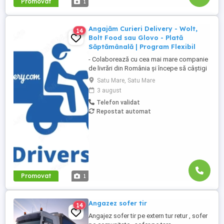
Promovat
1
Angajăm Curieri Delivery - Wolt,
14
Bolt Food sau Glovo - Plată
Săptămânală | Program Flexibil
- Colaborează cu cea mai mare companie
de livrări din România și începe să câștigi
rapid! - Cerințe: Minim 18 ani Mijloc de
Satu Mare, Satu Mare
transport propriu (mașină, scuter,
3 august
motocicletă sau bicicletă) Telefon mobil
Telefon validat
cu acces la internet - Ce oferim: Plată
Repostat automat
săptămânală, fără întârzieri Bonusuri
atractive ...
Promovat
1
Angazez sofer tir
14
Angajez sofer tir pe extern tur retur , sofer