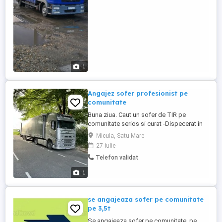
si serioasa! - Avans pe card la ...
1
Angajez sofer profesionist pe
comunitate
Buna ziua. Caut un sofer de TIR pe
comunitate serios si curat -Dispecerat in
limba maghiara,engleza sau germana,
Micula, Satu Mare
direct cu speditia(de preferat) sau in
27 iulie
limba romana -Se schimba vagonul -de
Telefon validat
preferat se lucreaza 4 sapt cu 1 acasa - nu
se schimba camionul(Volvo e6) - se face
1
intre 11.000-13000 km luna(2500-3000km
...
se angajeaza sofer pe comunitate
pe 3,5t
Se angajeaza sofer pe comunitate, pe