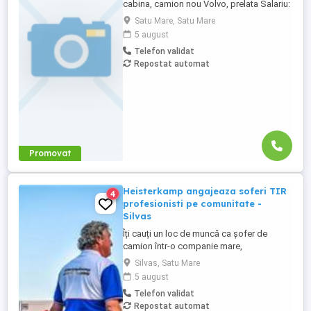
cabina, camion nou Volvo, prelata Salariu:
2700 luna net 12.000 km (garantat) Prima
Satu Mare, Satu Mare
0,06 camion km extra peste 12000 km; +
5 august
100 prima la angajare pt. ADR; + 300 prima
Telefon validat
pentru 6 luni lucrate; + 300 prima pentru 9
Repostat automat
luni lucrate; + 300 prima pentru 12 luni
lucrate. Cazare, ...
Promovat
Heisterkamp angajeaza soferi TIR
4
profesionisti pe comunitate -
Silvas
Îți cauți un loc de muncă ca șofer de
camion într-o companie mare,
internațională și stabilă? Atunci vino în
Silvas, Satu Mare
echipa Heisterkamp! Angajăm șoferi cu
5 august
sau fără experiență și echipaje pentru
Telefon validat
transport internațional. Beneficii: training
Repostat automat
de inițiere la începutul activității în cadrul