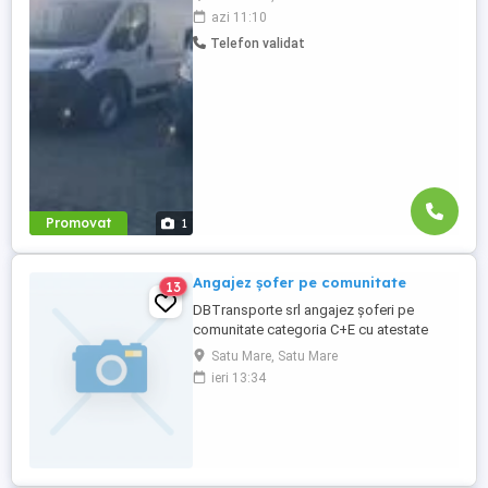
Căutăm echipaje formate din 2 șoferi,
azi 11:10
posesori ai permisului categoria B, pentru
Telefon validat
transport internațional de marfă. Oferim:
Salariu între 1.800 și 2.200 Program: 2 luni
plecați 2 săptămâni ...
Promovat
1
Angajez șofer pe comunitate
13
DBTransporte srl angajez șoferi pe
comunitate categoria C+E cu atestate
profesionale plata se face la zi 2500
Satu Mare, Satu Mare
diurna plus salariul pe țară
ieri 13:34