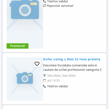
Telefon validat
de logistica. Daca esti o persoana
Repostat automat
organizata, cu abilitati excelente de
comunicare si o pasiune pentru ...
Promovat
Sofer categ c Man 12 tone prelata
Descriere Societate comerciala este in
cautare de soferi profesionist categoria C
pentru transport international intra
Satu Mare, Satu Mare
comunitar pe o masina de 12 tone marca
azi 14:33
MAN TGL prelata ,cutie de viteza manuala
Telefon validat
in 8 trepte de viteza. Cerinte: Permis
categoria C Atestat profesional pentru
transport marfa si card ...