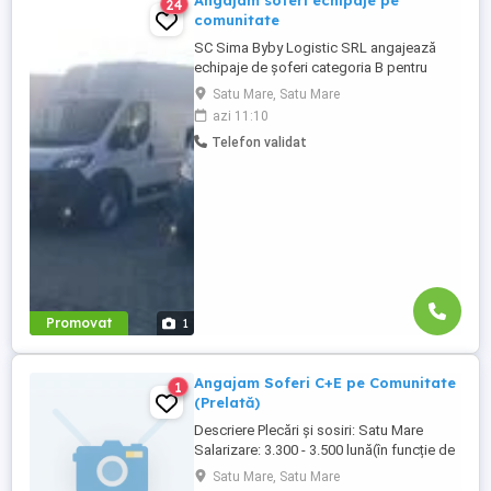
Angajam soferi echipaje pe
24
comunitate
SC Sima Byby Logistic SRL angajează
echipaje de șoferi categoria B pentru
transport internațional (comunitate)!
Satu Mare, Satu Mare
Căutăm echipaje formate din 2 șoferi,
azi 11:10
posesori ai permisului categoria B, pentru
Telefon validat
transport internațional de marfă. Oferim:
Salariu între 1.800 și 2.200 Program: 2 luni
plecați 2 săptămâni ...
Promovat
1
Angajam Soferi C+E pe Comunitate
1
(Prelată)
Descriere Plecări și sosiri: Satu Mare
Salarizare: 3.300 - 3.500 lună(în funcție de
rută). Plata în două tranșe (pe 10 și 25 ale
Satu Mare, Satu Mare
lunii), în cont de Euro. Contract de