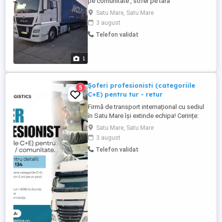
pe comunitate , sofer pe tara
Satu Mare, Satu Mare
3 august
Telefon validat
1
Șoferi profesionisti (categoriile
5
C+E) pentru tur - retur
Firmă de transport internațional cu sediul
în Satu Mare își extinde echipa! Cerințe:
Permis de conducere categoriile C+E;
Satu Mare, Satu Mare
Experiență de minim 2 ani pe un post
3 august
similar; Seriozitate și profesionalism; Fără
Telefon validat
necesitate ADR. Descrierea postului:
Transport internațional tur-retur; Lucru cu
remorci ...