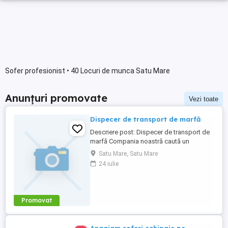
Sofer profesionist • 40 Locuri de munca Satu Mare
Anunțuri promovate
Vezi toate
Dispecer de transport de marfă
Descriere post: Dispecer de transport de
marfă Compania noastră caută un
Dispecer de transport de marfă
Satu Mare, Satu Mare
responsabil și dedicat pentru a se alătura
24 iulie
echipei noastre din departamentul de
logistică. Dacă ești o persoană
organizată, capabilă să gestioneze
eficient fluxul de mărfuri și să asigure
Promovat
livrările ...