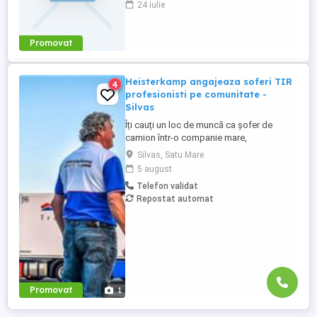
24 iulie
România, cu toată suma (salariu + diurnă).
Traseu și Condiții de drum: Curse: ES - EU
- ES FĂRĂ Anglia sau Elveția (nu ai ...
Promovat
Heisterkamp angajeaza soferi TIR
4
profesionisti pe comunitate -
Silvas
Îți cauți un loc de muncă ca șofer de
camion într-o companie mare,
internațională și stabilă? Atunci vino în
Silvas, Satu Mare
echipa Heisterkamp! Angajăm șoferi cu
5 august
sau fără experiență și echipaje pentru
Telefon validat
transport internațional. Beneficii: training
Repostat automat
de inițiere la începutul activității în cadrul
companiei; training ...
Promovat
1