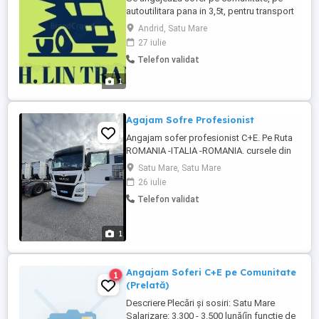
autoutilitara pana in 3,5t, pentru transport
marfa, in cadrul Uniunii Europene. Cerinte:
Andrid, Satu Mare
-Permis de conducere categoria B fara
27 iulie
incidente; -Card tahograf; -Experienta in
Telefon validat
transportul international de marfa cu
C.M.R.; -Cunoasterea limbii engleze minim
1
conversational ...
Agajam Sofre Profesionist
Angajam sofer profesionist C+E. Pe Ruta
ROMANIA -ITALIA -ROMANIA. cursele din
Satu -Mare Baia Mare se cere seriozitate
Satu Mare, Satu Mare
minim un an experienta
26 iulie
Telefon validat
1
Angajam Soferi C+E pe Comunitate
1
(Prelată)
Descriere Plecări și sosiri: Satu Mare
Salarizare: 3.300 - 3.500 lună(în funcție de