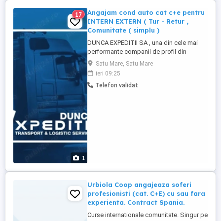
Angajam cond auto cat c+e pentru
17
INTERN EXTERN ( Tur - Retur ,
Comunitate ( simplu )
DUNCA EXPEDITII SA , una din cele mai
performante companii de profil din
Romania Angajaza soferi pentru proiect
Satu Mare, Satu Mare
pe comunitate BENELUX ( simpu ) -
ieri 09:25
Program de lucru : 4 saptamani
Telefon validat
comunitate cu 1 saptamana repaus -
Diurna 90 euro zi - Salariu + diurna = 3293
net TUR RETUR Romania - UE - Diurna ...
1
Urbiola Coop angajeaza soferi
profesionisti (cat. C+E) cu sau fara
experienta. Contract Spania.
Curse internationale comunitate. Singur pe