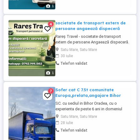
1
societate de transport extern de
4
persoane angaează dispeceră
Rareș Travel - societate de transport
extern de persoane Angaează dispeceră.
Angajăm DISPECER , o persoană
Satu Mare, Satu Mare
comunicativă și responsabilă pentru care
30 iulie
vom asigura Salariu motivant Bonusuri in
Telefon validat
funcție de realizări Condiții de muncă
avantajoase Program flexibil Daca ai o fire
1
comunicativa si esti in ...
Sofer cat C 7.5t comunitate
7
Europa,prelata,angajare Bihor
SC. cu sediul in Bihor Oradea, cu o
experienta de peste 6 ani in domeniul
transporturilor, angajeaza 1 SOFER
Satu Mare, Satu Mare
PROFESIONIST, categoria C 7.5t pentru
28 iulie
transport extern COMUNITATE. Nu se
Telefon validat
merge in Elvetia Uk OFERIM: - Loc de
munca stabil, intr-o companie mica, unita