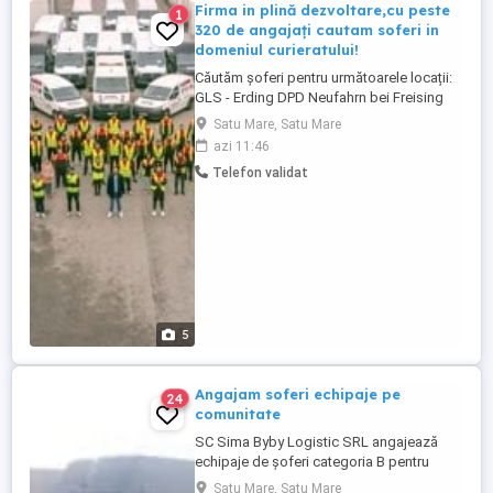
Firma in plină dezvoltare,cu peste
1
320 de angajați cautam soferi in
domeniul curieratului!
Căutăm șoferi pentru următoarele locații:
GLS - Erding DPD Neufahrn bei Freising
DPD - Hengersberg UPS Toata regiunea
Satu Mare, Satu Mare
Bayern Ce îți oferim: Contract de muncă
azi 11:46
german pe perioadă nedeterminată
Telefon validat
Salariu atractiv plus diurnă 24 de zile de
concediu plătit pe an Asistență gratuită
pentru relațiile cu ...
5
Angajam soferi echipaje pe
24
comunitate
SC Sima Byby Logistic SRL angajează
echipaje de șoferi categoria B pentru
transport internațional (comunitate)!
Satu Mare, Satu Mare