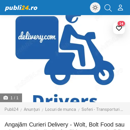
publi
24
.ro
14
1
/ 1
Publi24
Anunțuri
Locuri de munca
Soferi - Transporturi
Cur
Angajăm Curieri Delivery - Wolt, Bolt Food sau