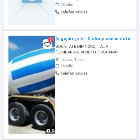
transport international de marfa dispecer
28 iulie
coordonator transport pentru camione 20
Telefon validat
tone. Cerinte : - Cunostinte operare PC
nivel mediu, - Pentru cei care au lucrat ca
dispecer sau logistica constituie ...
Angajări șoferi Italia și comunitate
2
SOCIETATE DIN NORD ITALIA
(LOMBARDIA ,VENETO, TOSCANA)
ANGAJEAZĂ ȘOFERI PROFESIONIȘTI (C)&
Tulcea, Tulcea
(CE) MOTRICE (3AXE)2600 LOCAL IT
26 iulie
BETONIERĂ 2350 +CAZARE ȘI MASĂ
Telefon validat
POMPĂ 3000 +CAZARE ȘI MASĂ PRELATĂ
LOCAL IT 3000 PRELATĂ LOCAL IT 3200
,FRIG LOCAL IT 3000 PRELATĂ IT 3100
BASCULĂ IT 3000 CISTERNA IT 3000 ...
3