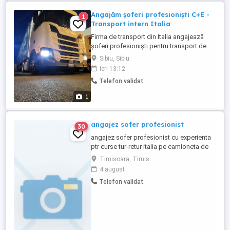
Angajăm șoferi profesioniști C+E -
1
Transport intern Italia
Firma de transport din Italia angajează
șoferi profesioniști pentru transport de
marfa exclusiv pe teritoriul Italiei. Cerințe: *
Sibiu, Sibiu
Permis de conducere categoria C+E; *
ieri 13:12
Atestat profesional (CQC) și card tahograf
Telefon validat
valabile; * Seriozitate, responsabilitate și
experiența în transportul de marfa. Oferim:
1
* ...
angajez sofer profesionist
30
angajez sofer profesionist cu experienta
ptr curse tur-retur italia pe camioneta de
7,5 preferabil cunascator de limba italiana
Timisoara, Timis
sau engleza cu domiciliul in timisoara sau
4 august
inprejurimi.Preferabil cu recomandare de
Telefon validat
la ultimul loc de munca.