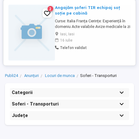
Angajăm șoferi TIR echipaj soț
2
soție pe cabină
Curse: Italia Franța Cerințe: Experiență în
domeniu Acte valabile Avize medicale la zi
Dacă ești interesat(ă), așteptăm CV-ul tău
Iasi, Iasi
pe WhatsApp sau câteva detalii despre
16 iulie
tine: experiența profesională ultimul loc de
Telefon validat
muncă disponibilitatea
Publi24
Anunțuri
Locuri de munca
Soferi - Transporturi
Categorii
Soferi - Transporturi
Județe