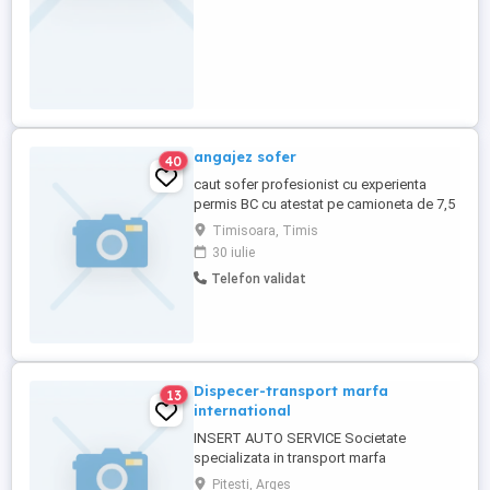
angajez sofer
40
caut sofer profesionist cu experienta
permis BC cu atestat pe camioneta de 7,5
ptr. curse tur-retur ITALIA preferabil
Timisoara, Timis
cunascator de limba italiana sau
30 iulie
engleza.cu domiciliul in Timisoara sau
Telefon validat
loc.apropiate de Timisoara.Caut sofer cu
EXPERIENTA .
Dispecer-transport marfa
13
international
INSERT AUTO SERVICE Societate
specializata in transport marfa
international angajeaza persoana pentru
Pitesti, Arges