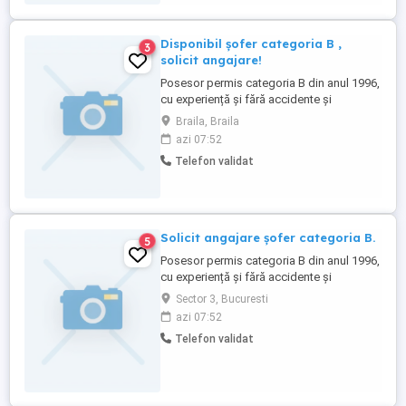
Disponibil șofer categoria B ,
3
solicit angajare!
Posesor permis categoria B din anul 1996,
cu experiență și fără accidente și
evenimente sunt disponibil zilnic
Braila, Braila
Constanța, București și alte orașe,
azi 07:52
împrejurimi, județ, etc...Data nașterii 1
Telefon validat
Martie 1977. Căsătorit, 1 copil.Stagiul
militar satisfăcut Jandarmerie Brăila, grad
Sergent.Șofer particular..treburi ...
Solicit angajare șofer categoria B.
5
Posesor permis categoria B din anul 1996,
cu experiență și fără accidente și
evenimente sunt disponibil zilnic
Sector 3, Bucuresti
Constanța, București și alte orașe,
azi 07:52
împrejurimi, județ, etc...Data nașterii 1
Telefon validat
Martie 1977. Căsătorit, 1 copil.Stagiul
militar satisfăcut Jandarmerie Brăila, grad
Sergent.Șofer particular..treburi ...