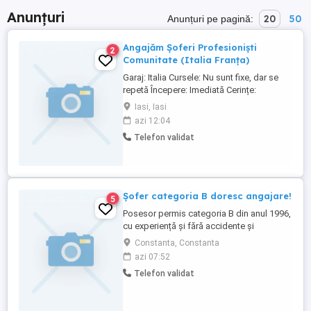
Anunțuri
20
50
Anunțuri pe pagină:
Angajăm Șoferi Profesioniști
2
Comunitate (Italia Franța)
Garaj: Italia Cursele: Nu sunt fixe, dar se
repetă Începere: Imediată Cerințe:
Experiență în domeniu Acte valabile
Iasi, Iasi
Salariu: 3000 euro
azi 12:04
Telefon validat
Șofer categoria B doresc angajare!
5
Posesor permis categoria B din anul 1996,
cu experiență și fără accidente și
evenimente sunt disponibil zilnic
Constanta, Constanta
Constanța, București și alte orașe,
azi 07:52
împrejurimi, județ, etc...Data nașterii 1
Telefon validat
Martie 1977. Căsătorit, 1 copil.Stagiul
militar satisfăcut Jandarmerie Brăila, grad
Sergent.Șofer particular..treburi ...