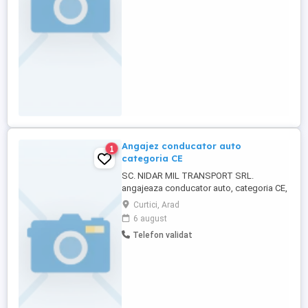
,atestat profesional pentru transport
marfă si controlul medical si pshihologic
...
Angajez conducator auto
1
categoria CE
SC. NIDAR MIL TRANSPORT SRL.
angajeaza conducator auto, categoria CE,
pentru container - camion marca SCANIA,
Curtici, Arad
euro 6, pentru curse interne si externe:
6 august
Romania - Bulgaria - Grecia. Cerinte:
Telefon validat
profesionalism si seriozitate. Oferim
salariu atractiv si condiții avantajoase. Se
circula strict la program, ...