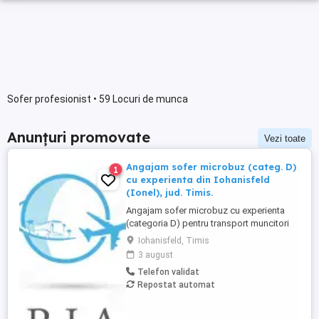
Sofer profesionist • 59 Locuri de munca
Anunțuri promovate
Vezi toate
Angajam sofer microbuz (categ. D)
1
cu experienta din Iohanisfeld
(Ionel), jud. Timis.
Angajam sofer microbuz cu experienta
(categoria D) pentru transport muncitori
din zona Iohanisfeld (Ionel), jud. Timis, in
Iohanisfeld, Timis
regim de curse regulate, conventie
3 august
transport angajati. Domiciliu in Iohanisfeld
Telefon validat
(Ionel) sau imprejurimi. Salariu negociabil.
Repostat automat
Mai multe informatii se pot obtine
telefonic.