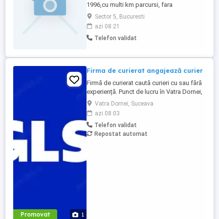
1996,cu multi km parcursi, fara
evenimente rutiere. Am expertiza in
Sector 5, Bucuresti
activitatea de protocol,preluarea si
azi 08:21
insotirea delegatiilor, etc. Daca este cazul
Telefon validat
,pot folosi autoturismul personal ,
Mercedes E-class, generatie noua, in stare
foarte buna tehnic si estetic, ...
Firma de curierat angajează curier
Firmă de curierat caută curieri cu sau fără
experiență. Punct de lucru în Vatra Dornei,
jud. Suceava Program de lucru de L - V
Vatra Dornei, Suceava
Weekend liber. Cerințe: - permis cat. B
azi 08:03
obținut cu minim 3 ani în urmă; - studii
Telefon validat
medii (liceu); - cazier judiciar fără
Repostat automat
antecedente; - punctualitate; - bine
organizat; - ...
Promovat
1