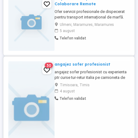
Colaborare Remote
Ofer servicii profesionale de dispecerat
pentru transport internațional de marfă.
Servicii: planificare curse internaționale;
Ulmeni, Maramures, Maramures
găsire încărcări și optimizare kilometri;
5 august
comunicare permanentă cu șoferii; relația
Telefon validat
cu casele de expediții și clienții;
monitorizarea curselor și rezolvarea
situațiilor operative; documente ...
angajez sofer profesionist
30
angajez sofer profesionist cu experienta
ptr curse tur-retur italia pe camioneta de
7,5 preferabil cunascator de limba italiana
Timisoara, Timis
sau engleza cu domiciliul in timisoara sau
4 august
inprejurimi.Preferabil cu recomandare de
Telefon validat
la ultimul loc de munca.