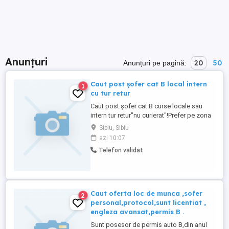
Anunțuri
20
50
Anunțuri pe pagină:
Caut post șofer cat B local intern
1
cu tur retur
Caut post șofer cat B curse locale sau
intern tur retur"nu curierat"!Prefer pe zona
Sibiu Vâlcea Deva Brașov.Am experiență
Sibiu, Sibiu
pe Sprinter Prelată 3,5t si totodată permis
azi 10:07
din 2017 fără antecedente penale!Stiu să
Telefon validat
lucrez cu avize sau Facturi!Cu începere
imediata!Menționez că am vârsta de 27
anii!Nu mă feresc ...
Caut oferta loc de munca ,sofer
2
personal,protocol,sunt licentiat ,
engleza avansat,permis B .
Sunt posesor de permis auto B,din anul