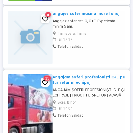
angajez sofer masina mare tonaj
6
Angajez sofer cat. C, C+E. Experienta
minim 5 ani.
Timisoara, Timis
ieri 17:17
Telefon validat
Angajam soferi profesioniști C+E pe
15
tur retur în echipaj
ANGAJĂM ȘOFERI PROFESIONIȘTI C+E ȘI
ECHIPAJE | FRIGO | TUR-RETUR | ACASĂ
SĂPTĂMÂNAL | ORADEA Companie de
Bors, Bihor
transport din Oradea angajează șoferi
ieri 14:04
profesioniști categoria C+E și echipaje
Telefon validat
pentru transport internațional pe
camioane Euro 6 cu semiremorci
frigorifice. Căutăm persoane serioase,
responsabile ...