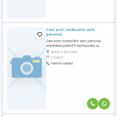
Caut post conducator auto
personal
Caut post conducător auto personal
activitatea putand fi desfasurata cu
autoturismul pus la dispozitie de
Sector 4, Bucuresti
dumneavoastra sau cu cel
5 august
personal.Posed permis categoria B, sunt
Telefon validat
responsabil și punctual, pentru a asigura
transportul în condiții de siguranță și
eficiență. Principalele mele
responsabilități includ ...