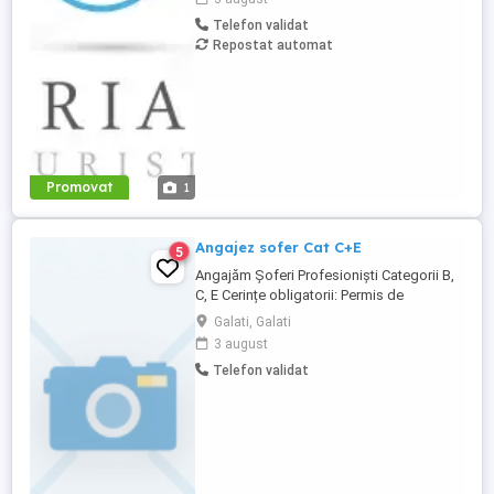
transport angajati. Domiciliu in Iohanisfeld
Telefon validat
(Ionel) sau imprejurimi. Salariu negociabil.
Repostat automat
Mai multe informatii se pot obtine
telefonic.
Promovat
1
Angajez sofer Cat C+E
5
Angajăm Șoferi Profesioniști Categorii B,
C, E Cerințe obligatorii: Permis de
conducere categoriile B, C, E Atestat
Galati, Galati
transport marfă și ADR (valide)
3 august
Seriozitate, responsabilitate și dorință de
Telefon validat
performanță Ce oferim: Salariu motivant
Diurne Bonusuri de performanță în funcție
de rezultate Stabilitate ...