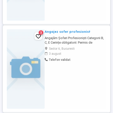
Angajez sofer profesionist
3
Angajăm Șoferi Profesioniști Categorii B,
C, E Cerințe obligatorii: Permis de
conducere categoriile B, C, E Atestat
Sector 6, Bucuresti
transport marfă și ADR (valide)
3 august
Seriozitate, responsabilitate și dorință de
Telefon validat
performanță Ce oferim: Salariu motivant
Diurne Bonusuri de performanță în funcție
de rezultate Stabilitate ...