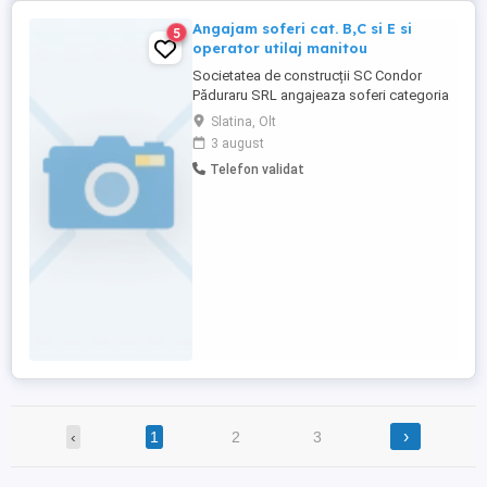
Angajam soferi cat. B,C si E si
5
operator utilaj manitou
Societatea de construcții SC Condor
Păduraru SRL angajeaza soferi categoria
B,C si E si operator utilaj manitou. Locație:
Slatina, Olt
Str. Cireasov, Nr. 22, Slatina, Jud. Olt
3 august
Persoanele interesate sunt rugate să
Telefon validat
trimită CV-ul pe Whatsapp la adresa de e-
mail: sau să sune la numărul de telefon:
zero sapte ...
›
‹
1
2
3