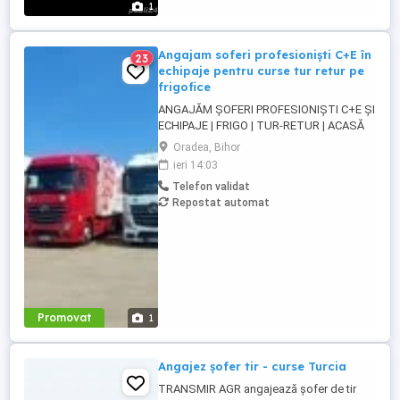
1
Angajam soferi profesioniști C+E în
23
echipaje pentru curse tur retur pe
frigofice
ANGAJĂM ȘOFERI PROFESIONIȘTI C+E ȘI
ECHIPAJE | FRIGO | TUR-RETUR | ACASĂ
SĂPTĂMÂNAL | ORADEA Companie de
Oradea, Bihor
transport din Oradea angajează șoferi
ieri 14:03
profesioniști categoria C+E și echipaje
Telefon validat
pentru transport internațional pe
Repostat automat
camioane Euro 6 cu semiremorci
frigorifice. Căutăm persoane serioase,
responsabile ...
Promovat
1
Angajez șofer tir - curse Turcia
TRANSMIR AGR angajează șofer de tir