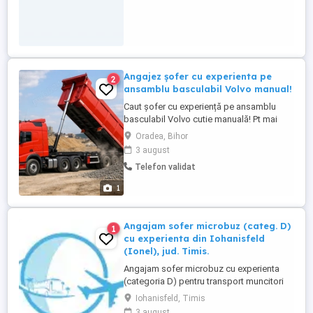
Angajez șofer cu experienta pe
2
ansamblu basculabil Volvo manual!
Caut șofer cu experiență pe ansamblu
basculabil Volvo cutie manuală! Pt mai
multe detalii la nr de telefon 078 patru 67
Oradea, Bihor
unu 02 zero . Se lucrează în zona Oradea.
3 august
Telefon validat
1
Angajam sofer microbuz (categ. D)
1
cu experienta din Iohanisfeld
(Ionel), jud. Timis.
Angajam sofer microbuz cu experienta
(categoria D) pentru transport muncitori
din zona Iohanisfeld (Ionel), jud. Timis, in
Iohanisfeld, Timis
regim de curse regulate, conventie
3 august