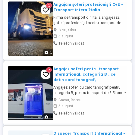
Angajăm șoferi profesioniști C+E -
1
Transport intern Italia
Firma de transport din Italia angajează
șoferi profesioniști pentru transport de
marfa exclusiv pe teritoriul Italiei. Cerințe: *
Sibiu, Sibiu
Permis de conducere categoria C+E; *
5 august
Atestat profesional (CQC) și card tahograf
Telefon validat
valabile; * Seriozitate, responsabilitate și
experiența în transportul de marfa. Oferim:
1
* ...
Angajez soferi pentru transport
7
international, categoria B , ce
detin card tahograf,
Angajez soferi cu card tahograf pentru
categoria B, pentru transport de 3.5 tone *
transport international de animale de
Bacau, Bacau
companie * România- Germania * plecare
5 august
săptămânală
Telefon validat
1
Dispecer Transport International -