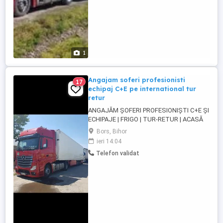
1
Angajam soferi profesionisti
17
echipaj C+E pe international tur
retur
ANGAJĂM ȘOFERI PROFESIONIȘTI C+E ȘI
ECHIPAJE | FRIGO | TUR-RETUR | ACASĂ
SĂPTĂMÂNAL | ORADEA Companie de
Bors, Bihor
transport din Oradea angajează șoferi
ieri 14:04
profesioniști categoria C+E și echipaje
Telefon validat
pentru transport internațional pe
camioane Euro 6 cu semiremorci
frigorifice. Căutăm persoane serioase,
responsabile ...