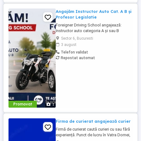
Angajăm Instructor Auto Cat. A B și
Profesor Legislatie
Foreigner Driving School angajează:
Instructor auto categoria A și sau B
Profesor de legislație rutieră Cerințe:
Sector 6, Bucuresti
Atestat profesional valabil Seriozitate și
3 august
responsabilitate Abilități bune de
Telefon validat
comunicare Experiența constituie avantaj
Repostat automat
Oferim: Program flexibil Mediu de lucru
profesionist și stabil Posibilitate ...
Promovat
1
Firma de curierat angajează curier
Firmă de curierat caută curieri cu sau fără
experiență. Punct de lucru în Vatra Dornei,
jud. Suceava Program de lucru de L - V