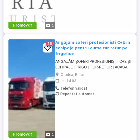
Promovat
1
Angajam soferi profesioniști C+E în
23
echipaje pentru curse tur retur pe
frigofice
ANGAJĂM ȘOFERI PROFESIONIȘTI C+E ȘI
ECHIPAJE | FRIGO | TUR-RETUR | ACASĂ
SĂPTĂMÂNAL | ORADEA Companie de
Oradea, Bihor
transport din Oradea angajează șoferi
ieri 14:03
profesioniști categoria C+E și echipaje
Telefon validat
pentru transport internațional pe
Repostat automat
camioane Euro 6 cu semiremorci
frigorifice. Căutăm persoane serioase,
responsabile ...
Promovat
1