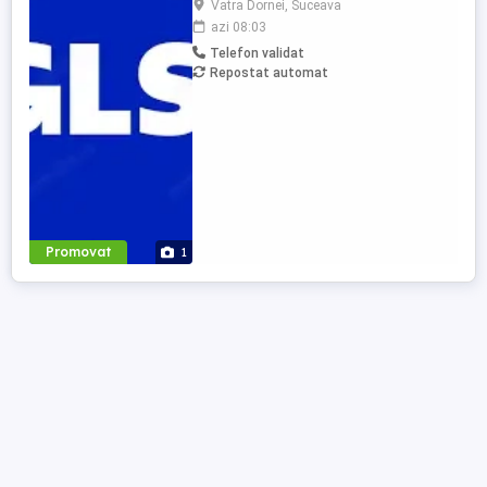
Vatra Dornei, Suceava
Weekend liber. Cerințe: - permis cat. B
azi 08:03
obținut cu minim 3 ani în urmă; - studii
Telefon validat
medii (liceu); - cazier judiciar fără
Repostat automat
antecedente; - punctualitate; - bine
organizat; - ...
Promovat
1