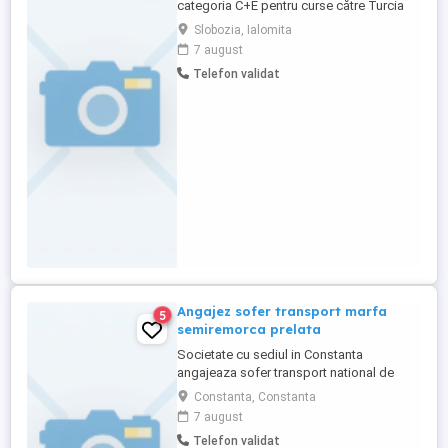
categoria C+E pentru curse către Turcia
tur-retur. Salariu: 550 euro per cursă.
Slobozia, Ialomita
7 august
Telefon validat
Angajez sofer transport marfa
5
semiremorca prelata
Societate cu sediul in Constanta
angajeaza sofer transport national de
marfa . PENSIONARII SUNT ACCEPTATI.
Constanta, Constanta
Se lucreaza in program , fara supratonaj.
7 august
Necesar experienta, permis de conducere
Telefon validat
categoria C +E, card tahograf valabil