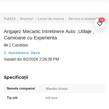
Publi24
Anunțuri
Locuri de munca
Service si spalatorie auto
13
Angajez Mecanic Intretinere Auto ,Utilaje ,
Camioane cu Experienta
1 Candidat
Hunedoara
,
Deva
Valabil din 8/2/2026 2:26:38 PM
Specificații
Numele companiei
Mareko Invest
Tip job
full time