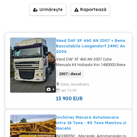
Urmărește
Raportează
Vand DAF XF 460 AN 2007 + Bena
Basculabila Langendorf 24MC An
2006
Vand DAF XF 460 AN 2007 Cutie
Manuala Kit Hidraulic Km 1480000 Bena
Basculabila Langendorf 24MC An 2006
2007 | diesel
Acte valabile Schimburi recent facute ,
anvelope in stare buna , gata de lucru .
Deva, Hunedoara
4
ieri 13:39
15 900
EUR
Inchiriez Macara Automacara
intre 18 Tone - 80 Tone Manitou si
Nacela
INCHIRIEM : -Macarale, Automacarale cu