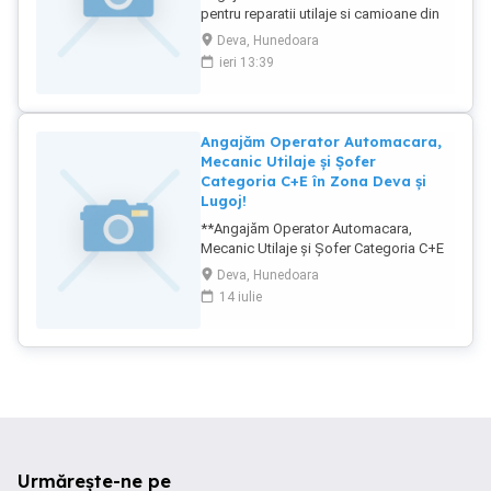
pentru reparatii utilaje si camioane din
flota proprie. Se angajeaza doar
Deva, Hunedoara
persoane cu experienta , se efectueaza
ieri 13:39
lucrari de reparati la excavatoare , statii
sortare , camioane , picoane. Punctul de
lucru este la Deva mintia Program de
lucru poate fii si flexibil in functie de
Angajăm Operator Automacara,
necesitate . Pentru detali suplimentare
Mecanic Utilaje și Șofer
contact
Categoria C+E în Zona Deva și
Lugoj!
**Angajăm Operator Automacara,
Mecanic Utilaje și Șofer Categoria C+E
în Zona Deva și Lugoj!** ** !** **Posturi
Deva, Hunedoara
Disponibile:** 1. **Operator
14 iulie
Automacara Categoria C** 2. **Mecanic
Utilaje (Excavator, Vola, Buldozer,
Buldoexcavator)** 3. **Șofer
Conducător Auto Categoria C+E**
**Descrierea Posturilor:** - **Operator
Automacara Categoria C**: Căutăm un
operator calificat și cu experiență pentru
șantierul din zona Lugoj și Deva. -
**Mecanic Utilaje**: Experiență în
Urmărește-ne pe
operarea și întreținerea utilajelor precum