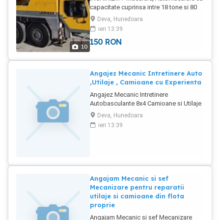
capacitate cuprinsa intre 18 tone si 80
tone -Manitou Rotativ MRT
Deva, Hunedoara
2150,capacitate cuprinsa intre 1,5 tone
ieri 13:39
si 5 tone -Nacela cu inaltimea maxima
150
RON
de 23 metri INCHIRIEREA SE FACE pe
10
baza de COMANDA FERMA si
CONTRACT DE PRESTARI SERVICII !!!
Angajez Mecanic Intretinere Auto
,Utilaje , Camioane cu Experienta
Angajez Mecanic Intretinere
Autobasculante 8x4 Camioane si Utilaje
de Constructii Excavatoare
Deva, Hunedoara
Buldoexcavatoare cu Experienta in
ieri 13:39
reparatii si mentenanta la Utilaje .
Utilajele se afla in santier in zona Devei.
Salar atractiv in functie de cunostiinte si
rezultate. Se ofera Cazare. Mai multe
informatii la
Angajam Mecanic si sef
Mecanizare pentru reparatii
utilaje si camioane din flota
proprie
Angajam Mecanic si sef Mecanizare