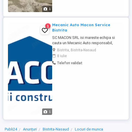
1
Mecanic Auto Macon Service
1
Bistrita
SC MACON SRL isi mareste echipa si
cauta un Mecanic Auto responsabil,
pasionat de domeniul auto si dornic sa
Bistrita, Bistrita-Nasaud
lucreze intr-un mediu profesionist. Cerinte:
8 iulie
Experienta in domeniul mecanicii auto
Telefon validat
reprezinta un avantaj; Cunostinte de
diagnosticare si reparatii mecanice;
Seriozitate, responsabilitate si ...
1
Publi24
Anunțuri
Bistrita-Nasaud
Locuri de munca