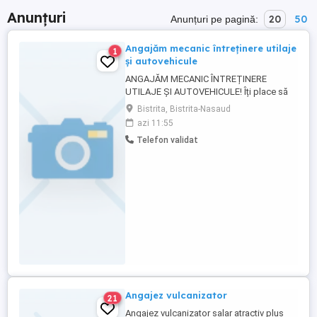
Anunțuri
20
50
Anunțuri pe pagină:
Angajăm mecanic întreținere utilaje
1
și autovehicule
ANGAJĂM MECANIC ÎNTREȚINERE
UTILAJE ȘI AUTOVEHICULE! Îți place să
repari, să întreții și să vezi utilajele
Bistrita, Bistrita-Nasaud
funcționând perfect? Atunci te vrem în
azi 11:55
echipa noastră! Cerințe: Experiență în
Telefon validat
întreținerea și repararea utilajelor și
autovehiculelor; Seriozitate,
responsabilitate și dorință ...
Angajez vulcanizator
21
Angajez vulcanizator salar atractiv plus