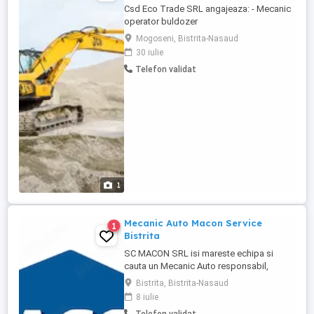
Csd Eco Trade SRL angajeaza: - Mecanic
operator buldozer
Mogoseni, Bistrita-Nasaud
30 iulie
Telefon validat
1
Mecanic Auto Macon Service
1
Bistrita
SC MACON SRL isi mareste echipa si
cauta un Mecanic Auto responsabil,
pasionat de domeniul auto si dornic sa
Bistrita, Bistrita-Nasaud
lucreze intr-un mediu profesionist. Cerinte:
8 iulie
Experienta in domeniul mecanicii auto