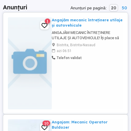
Anunțuri
20
50
Anunțuri pe pagină:
Angajăm mecanic întreținere utilaje
1
și autovehicule
ANGAJĂM MECANIC ÎNTREȚINERE
UTILAJE ȘI AUTOVEHICULE! Îți place să
repari, să întreții și să vezi utilajele
Bistrita, Bistrita-Nasaud
funcționând perfect? Atunci te vrem în
azi 06:51
echipa noastră! Cerințe: Experiență în
Telefon validat
întreținerea și repararea utilajelor și
autovehiculelor; Seriozitate,
responsabilitate și dorință ...
Angajam: Mecanic Operator
10
Buldozer