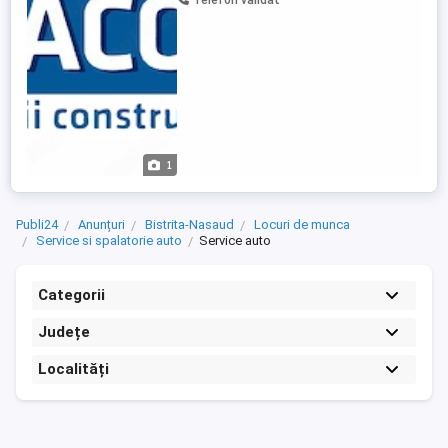
Telefon validat
reprezinta un avantaj; Cunostinte de
diagnosticare si reparatii mecanice;
Seriozitate, responsabilitate si ...
1
Publi24
Anunțuri
Bistrita-Nasaud
Locuri de munca
Service si spalatorie auto
Service auto
Categorii
Județe
Localități