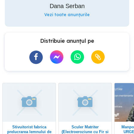
Dana Serban
Vezi toate anunțurile
Distribuie anunțul pe
Stivuitorist fabrica
Sculer Matriter
Manpower recruteaza
prelucrarea lemnului de
(Electroeroziune cu Fir si
URGE