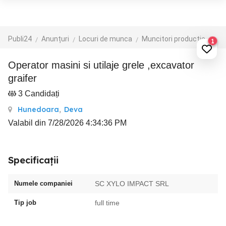
Publi24
Anunțuri
Locuri de munca
Muncitori productie - depozit - logistica
1
Operator masini si utilaje grele ,excavator
graifer
3 Candidați
Hunedoara
,
Deva
Valabil din 7/28/2026 4:34:36 PM
Specificații
Numele companiei
SC XYLO IMPACT SRL
Tip job
full time