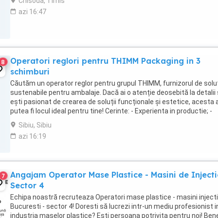
Chisoda, Timis
azi 16:47
Operatori reglori pentru THIMM Packaging in 3
8
schimburi
Căutăm un operator reglor pentru grupul THIMM, furnizorul de solut
sustenabile pentru ambalaje. Dacă ai o atenție deosebită la detalii 
ești pasionat de crearea de soluții funcționale și estetice, acesta 
putea fi locul ideal pentru tine! Cerinte: - Experienta in productie; -
Experienta in ...
Sibiu, Sibiu
azi 16:19
Angajam Operator Mase Plastice - Masini de Injecti
7
Sector 4
Echipa noastră recruteaza Operatori mase plastice - masini injecti
Bucuresti - sector 4! Doresti să lucrezi intr-un mediu profesionist i
industria maselor plastice? Esti persoana potrivita pentru noi! Benef