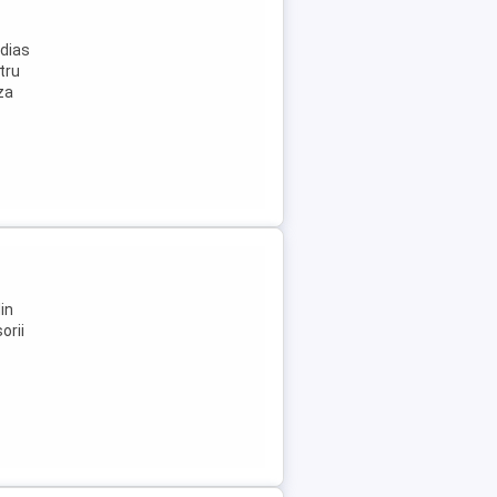
dias
tru
za
in
orii