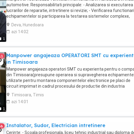
automotive. Responsabilitati principale: - Analizarea si executarea
lucrarilor de reparatie, intretinere si revizie; - Verificarea functionari
echipamentelor si participarea la testarea sistemelor complexe,
utilizand sisteme de diagnosticare ...
Deva, Hunedoara
azi 14:02
1
Manpower angajeaza OPERATORI SMT cu experien
11
in Timisoara
Manpower angajeaza operatori SMT cu experienta pentru o comp
din Timisoara(presupune operarea si supravegherea echipamente
utilizate pentru montarea componentelor electronice pe placi de
circuit imprimat in cadrul procesului de productie din industria
automotive. Responsabilitati principale: - ...
Timisoara, Timis
azi 14:01
1
Instalator, Sudor, Electrician intretinere
56
Cerințe: - Scoala profesionala, liceu tehnic industrial sau diploma d