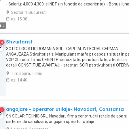
- Salariu: 4.000 4.300 lei NET (in functie de experienta). - Bonus lun
performanta: ...
Sector 4, Bucuresti
azi 15:38
1
Stivuitorist
4
SC ITC LOGISTIC ROMANIA SRL - CAPITAL INTEGRAL GERMAN -
ANGAJEAZA:Stivuitorist si Manipulant marfa pt depozit situat in p
VGP Ghiroda, Timis CERINTE: seriozitate; punctualitate; atentie la
detalii CONSTITUIE AVANTAJ: - atestat ISCIR pt stivuitoristi OFERIM
salariu integral pe cartea de munca; - ...
Timisoara, Timis
azi 14:40
angajare - operator utilaje- Navodari, Constanta
1
SN SOLAR TEHNIC SRL, Navodari, firma constructii retele de apa si
sisteme de canalizare, angajam operator utilaje.