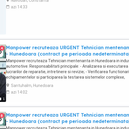
Navodari, Constanta
azi 14:33
Manpower recruteaza URGENT Tehnician mentena
4
- Hunedoara (contract pe perioada nedeterminata
Manpower recruteaza Tehnician mentenanta in Hunedoara in indus
automotive. Responsabilitati principale: - Analizarea si executarea
lucrarilor de reparatie, intretinere si revizie; - Verificarea functionari
echipamentelor si participarea la testarea sistemelor complexe,
utilizand sisteme de diagnosticare ...
Santuhalm, Hunedoara
azi 14:02
1
Manpower recruteaza URGENT Tehnician mentena
8
- Hunedoara (contract pe perioada nedeterminata
Manpower recruteaza Tehnician mentenanta in Hunedoara in indus