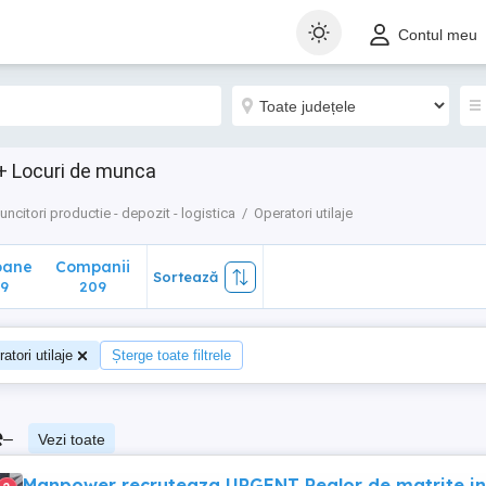
ane
Companii
Sortează
Contul meu
209
0+ Locuri de munca
uncitori productie - depozit - logistica
Operatori utilaje
oane
Companii
Sortează
9
209
atori utilaje
Șterge toate filtrele
e
–
Vezi toate
Manpower recruteaza URGENT Reglor de matrite in