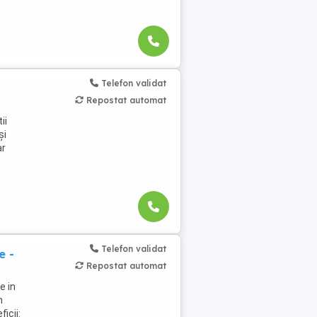
Telefon validat
Repostat automat
ii
și
ar
Telefon validat
e -
Repostat automat
e in
n
icii: