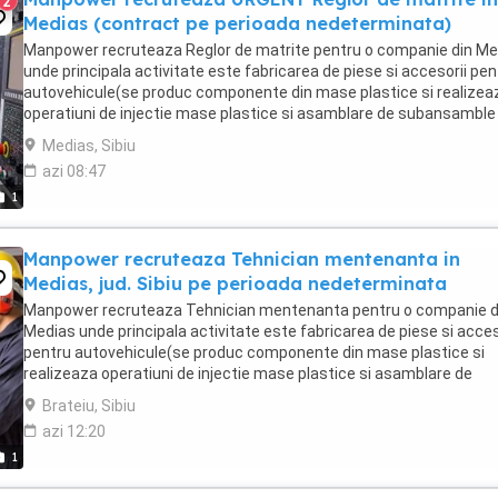
2
Medias (contract pe perioada nedeterminata)
Manpower recruteaza Reglor de matrite pentru o companie din Me
unde principala activitate este fabricarea de piese si accesorii pen
autovehicule(se produc componente din mase plastice si realizea
operatiuni de injectie mase plastice si asamblare de subansamble
pentru industria auto). Responsabilitati ...
Medias, Sibiu
azi 08:47
1
Manpower recruteaza Tehnician mentenanta in
Medias, jud. Sibiu pe perioada nedeterminata
Manpower recruteaza Tehnician mentenanta pentru o companie d
Medias unde principala activitate este fabricarea de piese si acces
pentru autovehicule(se produc componente din mase plastice si
realizeaza operatiuni de injectie mase plastice si asamblare de
subansamble pentru industria auto). Cerinte: - ...
Brateiu, Sibiu
azi 12:20
1