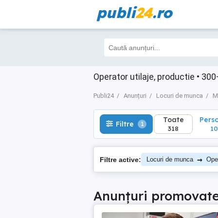
publi
24
.ro
Toate
Perso
Filtre
1
318
109
Operator utilaje, productie • 30
Publi24
Anunțuri
Locuri de munca
M
Toate
Pers
Filtre
1
318
10
→
Filtre active:
Locuri de munca
Oper
Anunțuri promovat