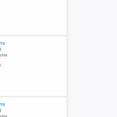
nta
)
tria
i
nta
)
tria