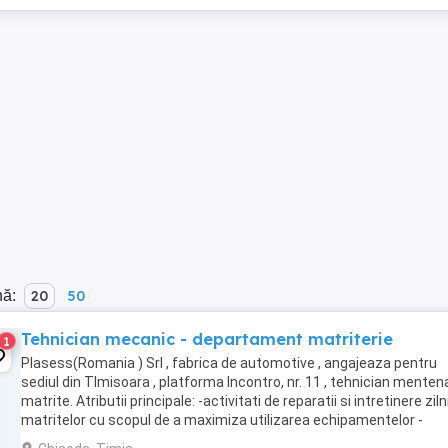
nă:
20
50
Tehnician mecanic - departament matriterie
1
Plasess(Romania ) Srl , fabrica de automotive , angajeaza pentru
sediul din TImisoara , platforma Incontro, nr. 11 , tehnician mente
matrite. Atributii principale: -activitati de reparatii si intretinere zil
matritelor cu scopul de a maximiza utilizarea echipamentelor -
monitorizeaza ...