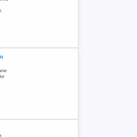
i
ta
anie
lor
e