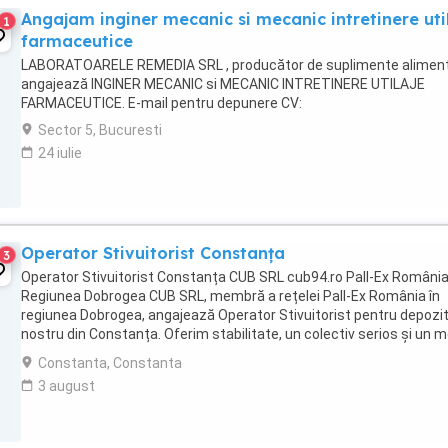
Angajam inginer mecanic si mecanic intretinere uti
1
farmaceutice
LABORATOARELE REMEDIA SRL , producător de suplimente aliment
angajează INGINER MECANIC si MECANIC INTRETINERE UTILAJE
FARMACEUTICE. E-mail pentru depunere CV:
Sector 5, Bucuresti
24 iulie
Operator Stivuitorist Constanța
3
Operator Stivuitorist Constanța CUB SRL cub94.ro Pall-Ex România
Regiunea Dobrogea CUB SRL, membră a rețelei Pall-Ex România în
regiunea Dobrogea, angajează Operator Stivuitorist pentru depozit
nostru din Constanța. Oferim stabilitate, un colectiv serios și un 
de lucru organizat, în cadrul ...
Constanta, Constanta
3 august