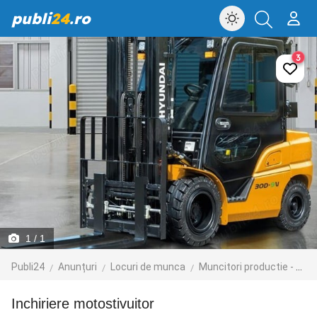
publi
24
.ro
3
1
/ 1
Publi24
Anunțuri
Locuri de munca
Muncitori productie - depozit - logistica
Inchiriere motostivuitor