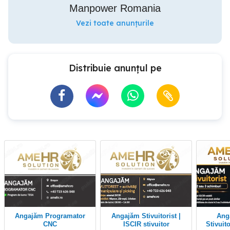
Manpower Romania
Vezi toate anunțurile
Distribuie anunțul pe
Angajăm Programator
Angajăm Stivuitorist |
Angajăm Urgent
CNC
ISCIR stivuitor
Stivuitorist Fa