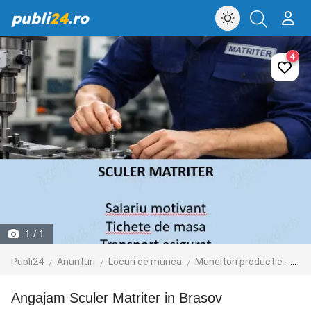
publi
24
.ro
4
1
/ 1
Publi24
Anunțuri
Locuri de munca
Muncitori productie - depozit - logistica
Angajam Sculer Matriter in Brasov