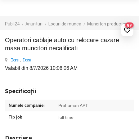
Publi24
Anunțuri
Locuri de munca
Muncitori productie - depozit - logistica
89
Operatori cablaje auto cu relocare cazare
masa muncitori necalificati
Iasi
,
Iasi
Valabil din 8/7/2026 10:06:06 AM
Specificații
Numele companiei
Prohuman APT
Tip job
full time
Descriere