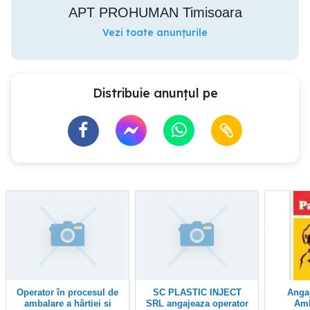
APT PROHUMAN Timisoara
Vezi toate anunțurile
Distribuie anunțul pe
Operator în procesul de
SC PLASTIC INJECT
Angajăm Operator
ambalare a hârtiei si
SRL angajeaza operator
Amb