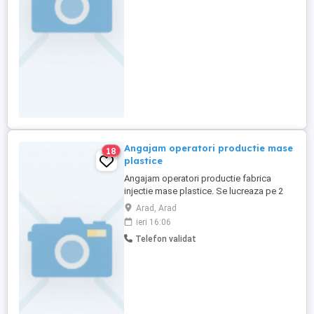
Angajam operatori productie mase
18
plastice
Angajam operatori productie fabrica
injectie mase plastice. Se lucreaza pe 2
sau 3 schimburi. Beneficii: tichete de masa
Arad, Arad
40 lei zi, transport in oras Arad. Locatie
ieri 16:06
Micalaca Arad.
Telefon validat