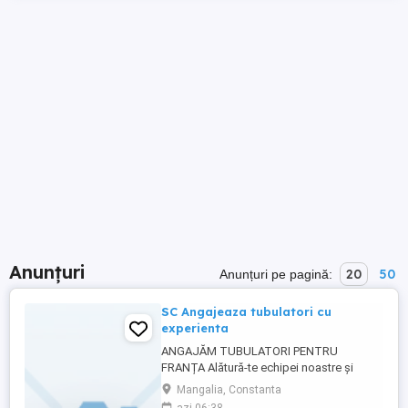
Anunțuri
20
50
Anunțuri pe pagină:
SC Angajeaza tubulatori cu
experienta
ANGAJĂM TUBULATORI PENTRU
FRANȚA Alătură-te echipei noastre și
lucrează pe proiecte industriale de
Mangalia, Constanta
anvergură în Franța! Suntem în căutarea