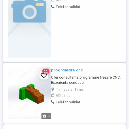
azi 06:38
unor Tubulatori cu experiență pentru
Telefon validat
lucrări în reparatii navale Cerințe:
Experiență în prefabricarea si montajul
conductelor industriale; Capacitatea de a
interpreta ...
programare cnc
11
Ofer consultanta programare frezare CNC.
Experienta serioase
SolidWorks:Fusion:Aspire:Mach3:Hurco.
Timisoara, Timis
Imprimanta 3D,Elegoo Neptune 4 Pro. Am
azi 02:58
20 de ani experienta in domeniul
Telefon validat
prelucrarilor(strung,freza,rectificare
plana).
3