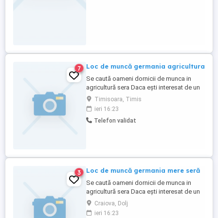
Loc de muncă germania agricultura
7
Se caută oameni dornicii de munca in
agricultură sera Daca ești interesat de un
loc de muncă în industria agriculturii va
Timisoara, Timis
putem oferii -Se lucrează de luni până
ieri 16:23
sâmbătă 8 ore pe zi - Se lucrează la
Telefon validat
cules mere cules castraveți - Se oferă
salariu de 2200 euro net plus se poate
lucra ore suplimentare ...
Loc de muncă germania mere seră
3
Se caută oameni dornicii de munca in
agricultură sera Daca ești interesat de un
loc de muncă în industria agriculturii va
Craiova, Dolj
putem oferii -Se lucrează de luni până
ieri 16:23
sâmbătă 8 ore pe zi - Se lucrează la