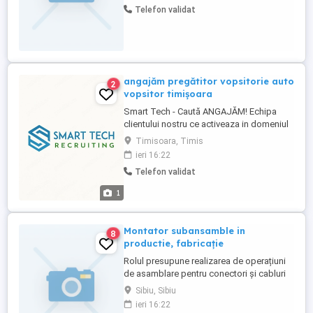
Telefon validat
cules mere cules castraveți - Se oferă
salariu de 2200 euro net plus se poate
lucra ore suplimentare ...
angajăm pregătitor vopsitorie auto
2
vopsitor timișoara
Smart Tech - Caută ANGAJĂM! Echipa
clientului nostru ce activeaza in domeniul
de service auto se extinde Căutăm oameni
Timisoara, Timis
serioși, dornici să învețe și să se dezvolte,
ieri 16:22
pentru 3 poziții: TINICHIGIU AUTO
Telefon validat
Caroserie, sudură, prelucrare aluminiu
Salariu de la 4.000 RON net + creștere în
1
funcție de ...
Montator subansamble in
8
productie, fabricație
Rolul presupune realizarea de operațiuni
de asamblare pentru conectori și cabluri
electrice, fiind o poziție versatilă care
Sibiu, Sibiu
poate fi alocată pe mai multe procese
ieri 16:22
tehnologice. Activitatea include: Montare