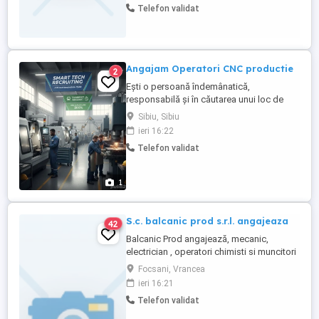
Telefon validat
pini și contacte în conectori Prelucrare
cabluri electrice Presare componente
Proces lipire Debitare ...
Angajam Operatori CNC productie
2
Ești o persoană îndemânatică,
responsabilă și în căutarea unui loc de
muncă stabil? Smart Tech Recruiting
Sibiu, Sibiu
recrutează pentru clientul său din zona
ieri 16:22
industrială! Dacă vrei să lucrezi într-un
Telefon validat
mediu profesionist, unde munca îți este
răsplătită pe măsură, te așteptăm în
echipă. Ce oferim: Salariu: De la ...
1
S.c. balcanic prod s.r.l. angajeaza
42
Balcanic Prod angajează, mecanic,
electrician , operatori chimisti si muncitori
necalificați(ambalatori manuali ) pentru
Focsani, Vrancea
linii de productie mase plastice . relații la
ieri 16:21
telefon și e-mail:"
Telefon validat