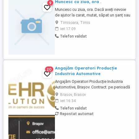
Muncesc cu ziua, ora .
9
Muncesc cu ziua, ora. Dacă aveți nevoie
de ajutor la carat, mutat, săpat un șanț sau
altă muncă pe lângă gospodarie, mă
Timisoara, Timis
puteți contacta și vă ajut cu plăcere. Doar
ieri 17:09
în Timișoara.
Telefon validat
Angajăm Operatori Producție
20
Industria Automotive
Angajăm Operatori Producție Industria
Automotive, Brașov. Contract: pe perioadă
nedeterminată Program: 3 schimburi:
Brasov, Brasov
06:00 14:30 14:30 23:00 23:00 06:00
ieri 16:34
Cerințe: Minim 8 clase Disponibilitate de a
Telefon validat
lucra în 3 schimburi Ce oferim: Pachet
Repostat automat
salarial discutat în cadrul interviului Prime
de sărbători Asigurare ...