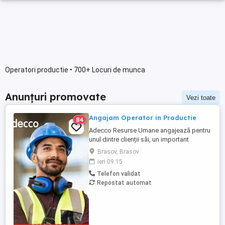
Operatori productie • 700+ Locuri de munca
Anunțuri promovate
Vezi toate
Angajam Operator in Productie
84
Adecco Resurse Umane angajează pentru
unul dintre clienții săi, un important
producător de piese auto din județul
Brasov, Brasov
Brașov, operator în producție.
ieri 09:15
Responsabilitati: Monitorizarea liniei de
Telefon validat
producție; Operarea echipamentelor;
Repostat automat
Verificarea calității produselor;
Asamblarea sau fabricarea acestora;
Rezolvarea ...