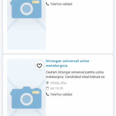
specificatiile tehnice si standardele de
Telefon validat
calitate. Responsabilitati: * Pregatirea
cuptoarelor si a echipamentelor pentru
topire. * Topirea metalelor ...
Strungar universal uzina
metalurgica
Cautam strungar universal pentru uzina
metalurgica. Candidatul ideal trebuie sa
aiba experienta relevanta in operarea
Chitila, Ilfov
strungurilor universale, inclusiv in
ieri 16:26
prelucrarea pieselor metalice conform
Telefon validat
desenelor tehnice. Responsabilitatile
includ: setarea si operarea strungurilor,
realizarea pieselor cu precizie, ...