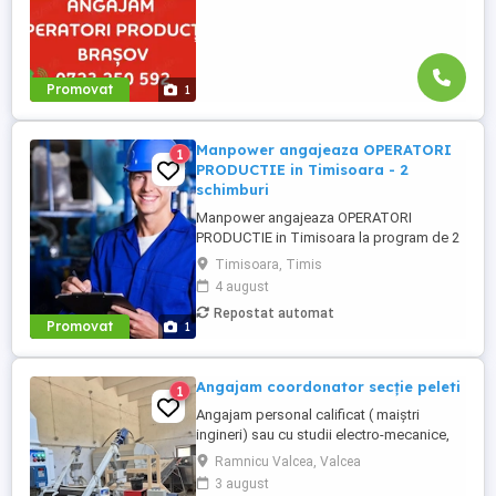
Promovat
1
Manpower angajeaza OPERATORI
1
PRODUCTIE in Timisoara - 2
schimburi
Manpower angajeaza OPERATORI
PRODUCTIE in Timisoara la program de 2
schimburi. BENEFICII: - Salariul porneste
Timisoara, Timis
de la 5000 lei brut - in functie de
4 august
experienta avuta; - Tichete de masa de 40
Repostat automat
de lei; - Bonus de productie; - Prima de
Promovat
1
vacanta, Prima de Craciun, Prima de Paste;
- Tichete cadou de Paste, ...
Angajam coordonator secție peleti
1
Angajam personal calificat ( maiștri
ingineri) sau cu studii electro-mecanice,
pentru secția de productie peleți, situată
Ramnicu Valcea, Valcea
in localitatea Brezoi-Valcea! Salariul minim
3 august
asigurat este 4200 lei net precum si