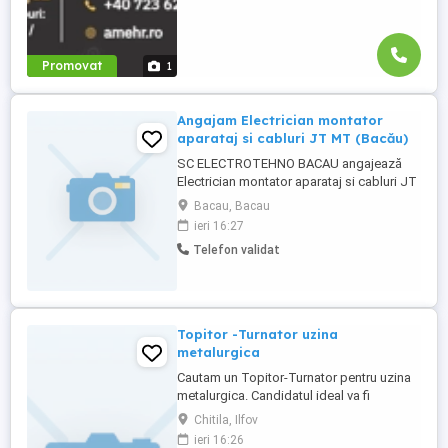
Promovat
1
Angajam Electrician montator
aparataj si cabluri JT MT (Bacău)
SC ELECTROTEHNO BACAU angajează
Electrician montator aparataj si cabluri JT
MT Ce vei face în acest rol? Asamblezi și
Bacau, Bacau
echipezi tablouri electrice JT MT (joasă
ieri 16:27
tensiune medie tensiune) in posturi de
Telefon validat
transformare, posturi de conexiune,
cabine de conexiuni sau relee, respectând
schemele tehnice. Montezi ...
Topitor -Turnator uzina
metalurgica
Cautam un Topitor-Turnator pentru uzina
metalurgica. Candidatul ideal va fi
responsabil de topirea metalelor si
Chitila, Ilfov
turnarea acestora in forme, respectand
ieri 16:26