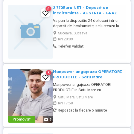
2.770Euro NET - Depozit de
8
incaltaminte - AUSTRIA - GRAZ
Va pun la dispozitie 24 de locuri intr-un
depozit de incaltaminte, se lucreaza la
Banda pe linia controlului calitati ,
Suceava, Suceava
ambalare si etichetare. Se lucreaza 8 ore
ieri 20:09
pe zi programul de lucru fiind unul acesibil
Telefon validat
de la ora 09:00 la ora 17:00, Pontajul la
locul de munca se face pe baza de
cartela. Salariul ...
Manpower angajeaza OPERATORI
5
PRODUCTIE - Satu Mare
Manpower angajeaza OPERATORI
PRODUCTIE in Satu Mare cu
disponibilitate la 3 schimburi.
Satu Mare, Satu Mare
Responsabilitati principale: - asamblarea
ieri 17:58
componentelor electrice si electronice
Repostat la fiecare 5 minute
conform instructiunilor de lucru; -
manipularea si verificarea pieselor inainte
Promovat
1
si dupa procesul de productie; - operarea
echipamentelor ...