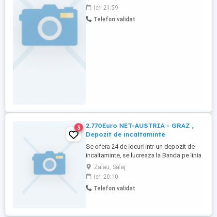
3500-5000 lei net (în funcție de experiență)
ieri 21:59
program flexibil CERINȚE OBLIGATORII:
Telefon validat
Experiență pe un post similar Cunostinte în
realizarea, întreținerea și repararea utilaje
Abilități de lucru ...
2.770Euro NET-AUSTRIA - GRAZ ,
3
Depozit de incaltaminte
Se ofera 24 de locuri intr-un depozit de
incaltaminte, se lucreaza la Banda pe linia
controlului calitati , ambalare si etichetare.
Zalau, Salaj
Cazarea este asigurata de catre Angajator
ieri 20:10
in mod Gratuit dar platit lunar doar
Telefon validat
Utilitatile(facturi) - Apartamente de 1-3
camere 2-6 persoane Apartament.
Apartamentele ...