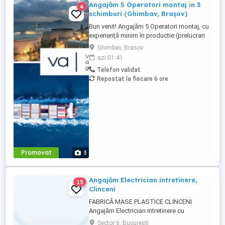
Angajăm 5 Operatori montaj in 3
4
schimburi (Ghimbav, Brașov)
Bun venit! Angajăm 5 Operatori montaj, cu
experiență minim în productie (prelucrari
prin aschiere). Căutăm persoane serioase,
Ghimbav, Brasov
dornice să învețe și să muncească, se va
azi 01:41
oferi instruire la locul de muncă. Program:
Telefon validat
3 schimburi - schimbul 1: 06.45-14.30 -
Repostat la fiecare 6 ore
schimbul 2: 14.30-22.30 - schimbul 3:
22.30-6:30 ...
Promovat
3
Angajăm Electrician intretinere,
15
Clinceni
FABRICĂ MASE PLASTICE CLINCENI
Angajăm Electrician intretinere cu
experiență minima in fabrica! Salariu:
Sector 6, Bucuresti