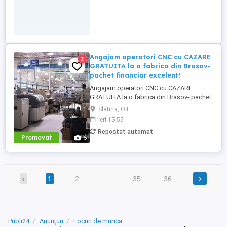
Angajam operatori CNC cu CAZARE
2
GRATUITA la o fabrica din Brasov-
pachet financiar excelent!
Angajam operatori CNC cu CAZARE
GRATUITA la o fabrica din Brasov- pachet
financiar excelent! Angajam operatori CNC
Slatina, Olt
care au cunostinte de desen tehnic cu
ieri 15:55
CAZARE GRATUITA la o fabrica din Brasov
Repostat automat
- pachet financiar atractiv. Locul de munca
Promovat
5
este la o companie multinationala unde se
asambleaza componente ...
›
‹
1
2
…
35
36
Publi24
Anunțuri
Locuri de munca