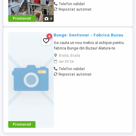
Telefon validat
bonusuri de performanță! Pentru alte
Repostat automat
detalii va rog sa ma contactați! Mihai-
Promovat
4
Bunge: Gestionar - Fabrica Buzau
4
Se cauta un nou mebru al echipei pentru
fabrica Bunge din Buzau! Alatura-te
echipei noastre si ajuta la construirea unei
Braila, Braila
organizatii care are misiunea de a conecta
ieri 09:56
fermierii cu consumatorii din intreaga
Telefon validat
lume. Probabil ai auzit de brandurile
Repostat automat
noastre locale de ulei, Floriol si Unisol?
Cum vei contribui ...
Promovat