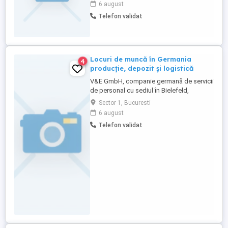
6 august
Cerințe: - Autorizație de fochist; -Talonul
Telefon validat
pentru vize anuale cu o valabilitate de cel
putin 2 ani; - Experienta de minim 3 ani.
Oferim: - Salariu motivant; ...
Locuri de muncă în Germania
4
producție, depozit și logistică
V&E GmbH, companie germană de servicii
de personal cu sediul în Bielefeld,
recrutează candidați pentru locuri de
Sector 1, Bucuresti
muncă în Germania. LOCUL DE MUNCĂ
6 august
Bielefeld și împrejurimi, Germania.
Telefon validat
POSTURI DISPONIBILE - Lucrători în
producție - Operatori producție - Lucrători
în depozit și logistică - Ambalatori ...