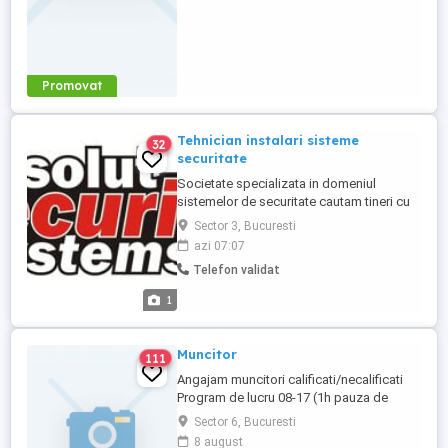
Promovat
Tehnician instalari sisteme
32
securitate
Societate specializata in domeniul
sistemelor de securitate cautam tineri cu
sau fara experienta pentru instalari
Sector 3, Bucuresti
sisteme securitate, interfon, incendiu,
azi 07:07
CCTV, efractie,
Telefon validat
1
Muncitor
111
Angajam muncitori calificati/necalificati
Program de lucru 08-17 (1h pauza de
masa) Beneficii: - Salariu motivat -
Sector 6, Bucuresti
Transport decontat de societate -
8 august