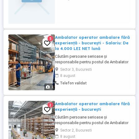
Bonusuri de performanta Cerinte: -
Punctualitate, organizare, disciplina -
Indemanare - Responabilitate si atentie la
detalii Nu este necesara experienta ...
Ambalator operator ambalare fără
5
experiență - bucurești - Salariu: De
la 4.000 LEI NET lună
Căutăm persoane serioase și
responsabile pentru postul de Ambalator
Operator Ambalare în București.
Sector 3, Bucuresti
Experiența anterioară nu este obligatorie,
8 august
deoarece oferim instruire completă la
Telefon validat
locul de muncă! Ce vei face concret:
1
Pregătești și ambalezi coletele conform
comenzilor primite. Verifici produsele ...
Ambalator operator ambalare fără
2
experiență - bucurești
Căutăm persoane serioase și
responsabile pentru postul de Ambalator
Operator Ambalare. Experiența anterioară
Sector 2, Bucuresti
nu este obligatorie, deoarece oferim
8 august