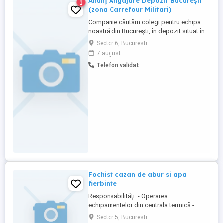
Anunț Angajare Depozit București
1
(zona Carrefour Militari)
Companie căutăm colegi pentru echipa
noastră din București, în depozit situat în
zona Carrefour Militari. Posturi disponibile:
Sector 6, Bucuresti
4-5 Manipulanti marfa Responsabilități
7 august
principale: Manipularea produselor în
Telefon validat
depozit Descărcarea containerelor
Program de lucru: L-V: 7-16:30 Beneficii ...
Fochist cazan de abur si apa
fierbinte
Responsabilități: - Operarea
echipamentelor din centrala termică -
cazan de abur si apa fierbinte; -
Sector 5, Bucuresti
Supravegherea coloanelor de distribuție.