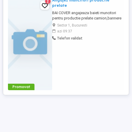
Angajez muncitori productie
2
prelate
BAI COVER angajeaza baieti muncitori
pentru productie prelate camion,bannere
publicitare. Locatie stabila :
Sector 1, Bucuresti
Bucuresti,Soseaua Chitilei nr 230 ( in
azi 09:37
incinta DB Schenker,Hala A5 ) Program L-V
Telefon validat
8,30-17 Salariu atractiv de la 4000 lei net in
functie de experienta.
Promovat