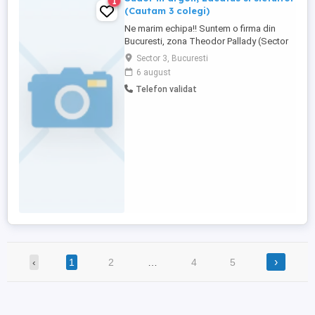
1
(Cautam 3 colegi)
Ne marim echipa!! Suntem o firma din
Bucuresti, zona Theodor Pallady (Sector
3), specializata in productia de mobilier
Sector 3, Bucuresti
profesional din inox. Cautam un coleg
6 august
serios si implicat care sa ni se alature!
Telefon validat
Salariu incepand de la 5000 lei Program
de lucru: Luni - Vineri, 08:00 - 17:00 Ce iti
oferim: Contract ...
›
‹
1
2
…
4
5