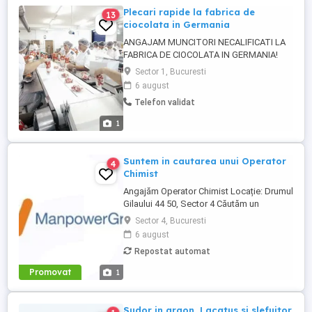
Plecari rapide la fabrica de
13
ciocolata in Germania
ANGAJAM MUNCITORI NECALIFICATI LA
FABRICA DE CIOCOLATA IN GERMANIA!
Posturi disponibile: ambalat, sortat si
Sector 1, Bucuresti
etichetat. *Acceptam femei, barbati sau
6 august
cupluri intre 18-55 ani* Cerințe: -Seriozitate
Telefon validat
și dorință de muncă -Nu este necesară
experiența -Cunoașterea limbii germane
1
constituie avantaj, dar nu este ...
Suntem in cautarea unui Operator
4
Chimist
Angajăm Operator Chimist Locație: Drumul
Gilaului 44 50, Sector 4 Căutăm un
profesionist din domeniul chimiei, care să
Sector 4, Bucuresti
se alăture echipei noastre de producție.
6 august
Profilul candidatului ideal: Experiență de
Repostat automat
minimum 4 ani într-un mediu industrial
(chimie, producție, ...
Promovat
1
Sudor in argon, Lacatus si slefuitor