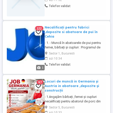
azi 11:32
activitate distributia de piese auto si
Telefon validat
consumabile pentru autoturisme.
Responsabilitati: - Efectueaza receptia
cantitativa si calitativa a produselor ...
Necalificați pentru fabrici
122
,depozite si abatoare de pui în
Cehia
- 1. - Muncă în abatoarele de pui pentru
femei, bărbați și cupluri : Programul de
lucru este de 12 ore in schimb de zi și
Sector 1, Bucuresti
noapte de luni până vineri și duminică pină
azi 10:34
vineri sunteți plătiți cu 170 coroane pe oră
Telefon validat
(34 Ron ora) iar cazarea se retrage din
1
salariu 5500 coroane (1100 Ron)pe lună ,
veți primi ...
Locuri de muncă in Germania și
97
Austria in abatoare ,depozite și
construcții
- 1.Angajăm bărbați ,femei și cupluri
necalificați pentru abatorul de porc din
Rheda , Weisenfels ,Sogel și
Sector 5, Bucuresti
Kelinghussen . - Contractul de muncă se
azi 10:33