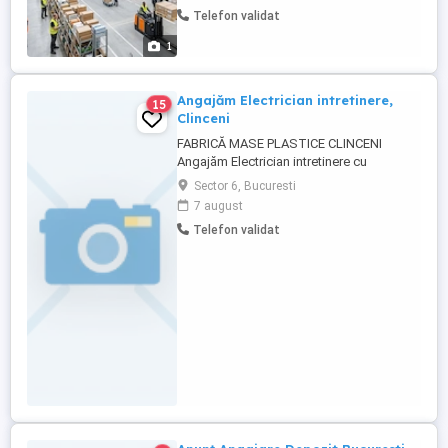
instruire la locul de muncă. CE VEI FACE
Telefon validat
CONCRET: Pregătești și ambalezi coletele
conform comenzilor primite. Verifici
1
produsele înainte de ambalare ...
Angajăm Electrician intretinere,
15
Clinceni
FABRICĂ MASE PLASTICE CLINCENI
Angajăm Electrician intretinere cu
experiență minima in fabrica! Salariu:
Sector 6, Bucuresti
3500-5000 lei net (în funcție de experiență)
7 august
program flexibil CERINȚE OBLIGATORII:
Telefon validat
Experiență pe un post similar Cunostinte în
realizarea, întreținerea și repararea utilaje
Abilități de lucru ...