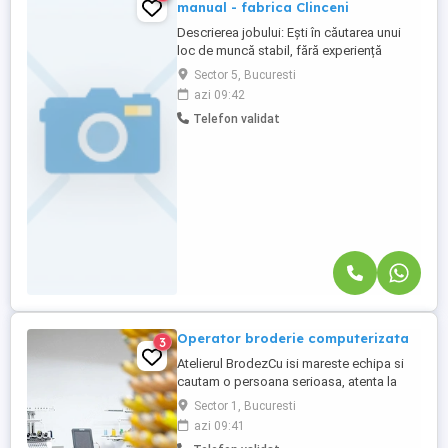
manual - fabrica Clinceni
Descrierea jobului: Ești în căutarea unui
loc de muncă stabil, fără experiență
necesară, într-o fabrică modernă din
Sector 5, Bucuresti
Clinceni? Alătură-te echipei noastre ca
azi 09:42
Operator Producție și beneficiază de
Telefon validat
transport asigurat, un bonus lunar atractiv
și un mediu de lucru sigur și organizat!
Aplică acum și începe ...
Operator broderie computerizata
3
Atelierul BrodezCu isi mareste echipa si
cautam o persoana serioasa, atenta la
detalii si dornica sa invete broderie
Sector 1, Bucuresti
computerizata sau care are deja
azi 09:41
experienta in domeniu. Ce cautam: -