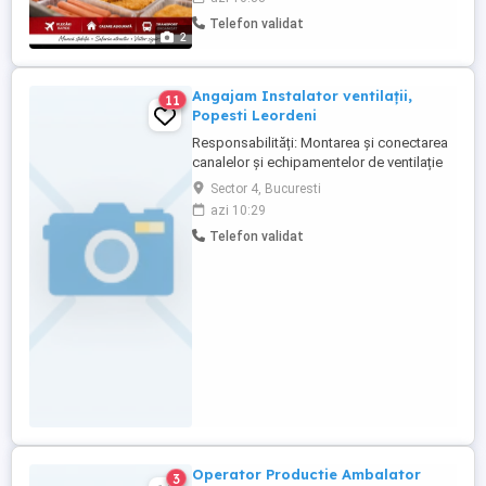
face cu angajatorul ...
Telefon validat
2
Angajam Instalator ventilații,
11
Popesti Leordeni
Responsabilități: Montarea și conectarea
canalelor și echipamentelor de ventilație
Întreținerea și repararea instalațiilor de
Sector 4, Bucuresti
ventilație existente Respectarea normelor
azi 10:29
de siguranță și a proiectelor tehnice
Telefon validat
Verificarea și testarea funcționării
sistemelor instalate. Competențele:
Experiență ...
Operator Productie Ambalator
3