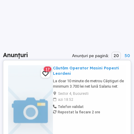
Anunțuri
20
50
Anunțuri pe pagină:
Căutăm Operator Masini Popesti
17
Leordeni
La doar 10 minute de metrou Câștiguri de
minimum 3.700 lei net lună Salariu net:
2.833 lei Tichete de masă: 45 lei zi Decont
Sector 4, Bucuresti
transport: 300 lei lună Al 13-lea salariu
azi 18:52
Bonusuri de performanță și fidelitate
Telefon validat
Prime de Paște și de vacanță Spor de
Repostat la fiecare 2 ore
noapte Program: Luni Vineri, în 3 ...