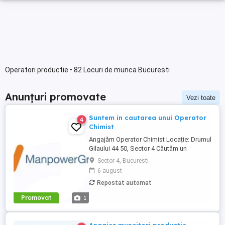
Operatori productie • 82 Locuri de munca Bucuresti
Anunțuri promovate
Vezi toate
Suntem in cautarea unui Operator
4
Chimist
Angajăm Operator Chimist Locație: Drumul
Gilaului 44 50, Sector 4 Căutăm un
profesionist din domeniul chimiei, care să
Sector 4, Bucuresti
se alăture echipei noastre de producție.
6 august
Profilul candidatului ideal: Experiență de
Repostat automat
minimum 4 ani într-un mediu industrial
(chimie, producție, ...
Promovat
1