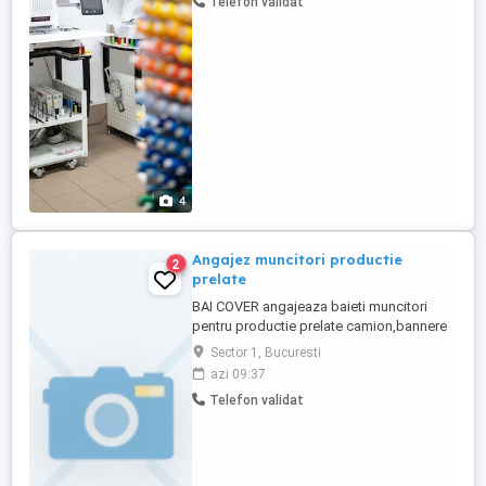
Telefon validat
Persoana organizata si responsabila -
Atentie la detalii si interes pentru lucru de
calitate - Dorinta reala de invatare - ...
4
Angajez muncitori productie
2
prelate
BAI COVER angajeaza baieti muncitori
pentru productie prelate camion,bannere
publicitare. Locatie stabila :
Sector 1, Bucuresti
Bucuresti,Soseaua Chitilei nr 230 ( in
azi 09:37
incinta DB Schenker,Hala A5 ) Program L-V
Telefon validat
8,30-17 Salariu atractiv de la 4000 lei net in
functie de experienta.