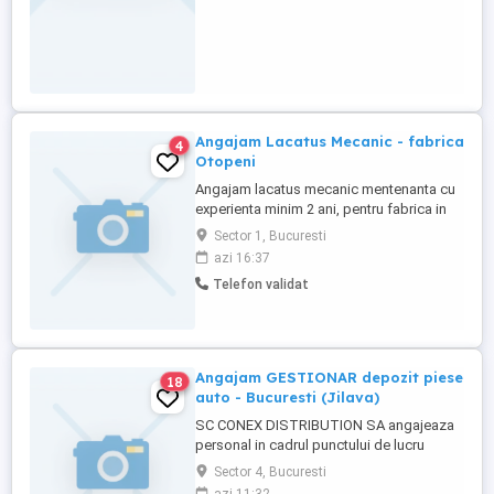
Angajam Lacatus Mecanic - fabrica
4
Otopeni
Angajam lacatus mecanic mentenanta cu
experienta minim 2 ani, pentru fabrica in
Otopeni. Diploma calificare obligatorie.
Sector 1, Bucuresti
Oferim salariu motivant + tichete de masa
azi 16:37
+ alte beneficii in locatie. Asiguram
Telefon validat
transport pe ruta Ploiesti - Otopeni. Pentru
detalii sunati la
Angajam GESTIONAR depozit piese
18
auto - Bucuresti (Jilava)
SC CONEX DISTRIBUTION SA angajeaza
personal in cadrul punctului de lucru
Bucuretsi (jilava) Compania este infiintata
Sector 4, Bucuresti
in anul 2003 si are ca domeniu de