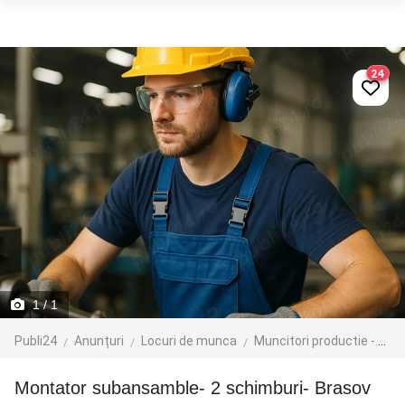
24
1
/ 1
Publi24
Anunțuri
Locuri de munca
Muncitori productie - depozit - logistica
Montator subansamble- 2 schimburi- Brasov