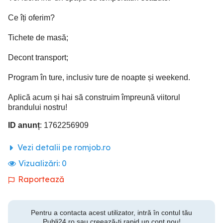
Ce îți oferim?
Tichete de masă;
Decont transport;
Program în ture, inclusiv ture de noapte și weekend.
Aplică acum și hai să construim împreună viitorul
brandului nostru!
ID anunț
: 1762256909
Vezi detalii pe romjob.ro
Vizualizări:
0
Raportează
Pentru a contacta acest utilizator, intră în contul tău
Publi24.ro sau creează-ți rapid un cont nou!