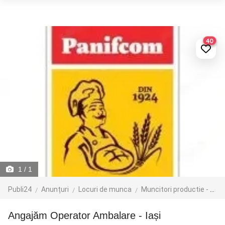
40
1
/ 1
Publi24
Anunțuri
Locuri de munca
Muncitori productie - depozit - logistica
Angajăm Operator Ambalare - Iași