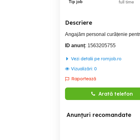
Tip job
full time
Descriere
Angajăm personal curățenie pentr
ID anunț
: 1563205755
Vezi detalii pe romjob.ro
Vizualizări:
0
Raportează
Arată telefon
Anunțuri recomandate