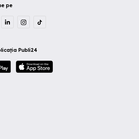
ne pe
licația Publi24