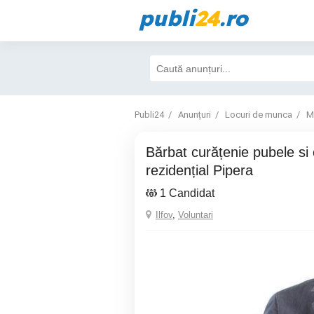
publi
24
.ro
Publi24
Anunțuri
Locuri de munca
M
Bărbat curățenie pubele si curte - ansamblu
rezidențial Pipera
1 Candidat
Ilfov
,
Voluntari