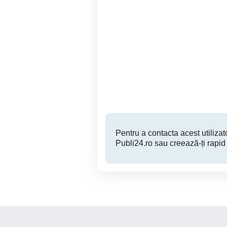
Anunț angajare Menajeră
Menajeră, Strada Mate
Femeie de serviciu (Full-
Time)
Voluntari
Pentru a contacta acest utilizato
Publi24.ro sau creează-ți rapid