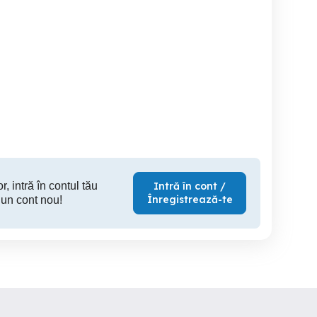
i
menajera
Angajăm Menajeră (Casă
Millo, Full Time
priv
Voluntari
Voluntari
V
r, intră în contul tău
Intră în cont /
Înregistrează-te
 un cont nou!