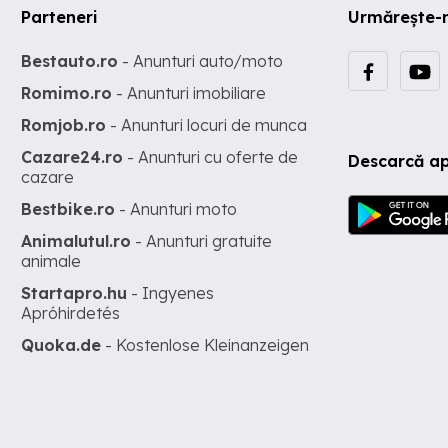
Parteneri
Urmărește-
Bestauto.ro
- Anunturi auto/moto
Romimo.ro
- Anunturi imobiliare
Romjob.ro
- Anunturi locuri de munca
Cazare24.ro
- Anunturi cu oferte de
Descarcă ap
cazare
Bestbike.ro
- Anunturi moto
Animalutul.ro
- Anunturi gratuite
animale
Startapro.hu
- Ingyenes
Apróhirdetés
Quoka.de
- Kostenlose Kleinanzeigen