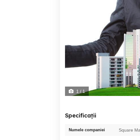
1
/ 1
Specificații
Numele companiei
Square M