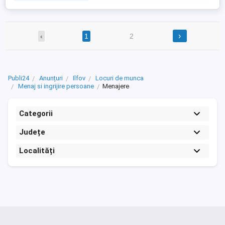
›
‹
1
2
Publi24
Anunțuri
Ilfov
Locuri de munca
Menaj si ingrijire persoane
Menajere
Categorii
Județe
Localități