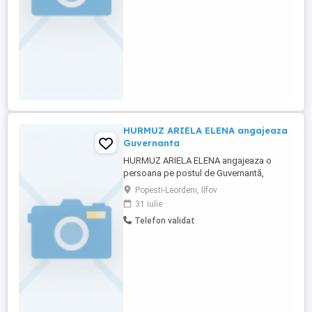
HURMUZ ARIELA ELENA angajeaza
Guvernanta
HURMUZ ARIELA ELENA angajeaza o
persoana pe postul de Guvernantă,
cunoscatoare a limbii engleze.Interviul va
Popesti-Leordeni, Ilfov
fi in Popești-Leordeni, str. Căzănești nr. 2A,
31 iulie
judetul Ilfov, in data de 03 august 2026,
Telefon validat
ora 09:30.