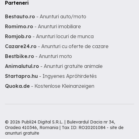
Parteneri
Bestauto.ro
- Anunturi auto/moto
Romimo.ro
- Anunturi imobiliare
Romjob.ro
- Anunturi locuri de munca
Cazare24.ro
- Anunturi cu oferte de cazare
Bestbike.ro
- Anunturi moto
Animalutul.ro
- Anunturi gratuite animale
Startapro.hu
- Ingyenes Apróhirdetés
Quoka.de
- Kostenlose Kleinanzeigen
© 2026 Publi24 Digital S.R.L. | Bulevardul Dacia nr 34,
Oradea 410346, Romania | Tax ID: RO20201084 -
site de
anunturi gratuite