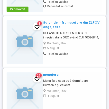
Telefon validat
Repostat automat
Promovat
Salon de infrumusetare din ILFOV
1
angajeaza
OCEANS BEAUTY CENTER S.R.L.,
inregistrata la ORC având CUI 40036844,
J2 , cu sediul in Strada Broscari, Nr. 75, Et.
Balotesti, Ilfov
Parter, Ap. Cam.1, Balotești, Județ Ilfov,
5 august
angajeaza 2 persoane cosmetician si o
Telefon validat
femeie de serviciu. Salariu peste medie,
cazare si alte beneficii Relatii la telefon
sau email
menajera
27
Menaj la o casa cu 3 dormitoare .
Curățenie și calacat .
Voluntari, Ilfov
4 august