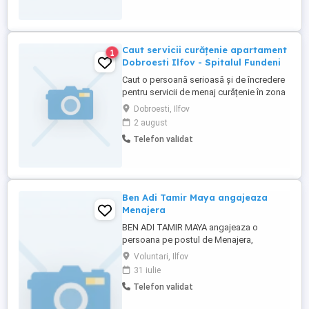
Caut servicii curățenie apartament
1
Dobroesti Ilfov - Spitalul Fundeni
Caut o persoană serioasă și de încredere
pentru servicii de menaj curățenie în zona
Dobroești, Ilfov. Îmi doresc o persoană cu
Dobroesti, Ilfov
experiență în domeniu, atentă la detalii și
2 august
responsabilă. Ofer remunerație atractivă,
Telefon validat
în funcție de experiență și implicare. Dacă
îndeplinești aceste cerințe sau cunoști pe
...
Ben Adi Tamir Maya angajeaza
Menajera
BEN ADI TAMIR MAYA angajeaza o
persoana pe postul de Menajera,
cunoscatoare a limbii engleze.Interviul va
Voluntari, Ilfov
fi in Pipera Tunari, nr 198, Vila 29, Voluntari
31 iulie
judetul Ilfov, in data de 03 august 2026,
Telefon validat
ora 09:30.