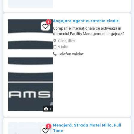
Angajare agent curatenie cladiri
1
Companie internațională ce activează în
domeniul Facility Management angajează
Agent curățenie. Locație: Olympia Logistic
Glina, Ilfov
Center (Glina, jud.Ilfov) Pachet salarial și
9 iulie
beneficii: Contract de muncă pe perioadă
Telefon validat
nedeterminată. Salariu de bază lunar brut:
4779 LEI Tichete de masa: 30 LEI zi
Decontare ...
1
Menajeră, Strada Matei Millo, Full
1
Time