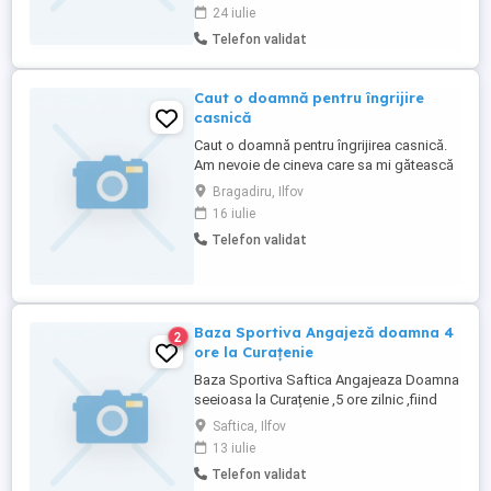
Program: 1 zi pe săptămână (ziua se
24 iulie
stabilește de comun acord). Plată: 100
Telefon validat
Euro zi (plata se face cash la sfârșitul zilei
sau săptămânal). Persoană responsabilă,
discretă și ...
Caut o doamnă pentru îngrijire
casnică
Caut o doamnă pentru îngrijirea casnică.
Am nevoie de cineva care sa mi gătească
și sa se ocupe de casa. Sunt bărbat la 55
Bragadiru, Ilfov
de ani, care are nevoie de ajutor, caut o
16 iulie
persoana fara obligatii. Contactați ma
Telefon validat
pentru a discuta mai multe detalii.
Baza Sportiva Angajeză doamna 4
2
ore la Curațenie
Baza Sportiva Saftica Angajeaza Doamna
seeioasa la Curațenie ,5 ore zilnic ,fiind
baza sportiva avem nevoie si în weekend
Saftica, Ilfov
de ore ce se vor schimba in vestiare
13 iulie
salariu+carte de munca
Telefon validat