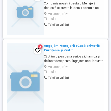
Compania noastră caută o Menajeră
dedicată și atentă la detalii pentru a se
alătura echipei noastre. Rolul implică
Voluntari, Ilfov
responsabilitatea menținerii standardelor
1 iulie
înalte de curățenie și igienă în spațiile
Telefon validat
desemnate. Candidatul ideal va avea o
atitudine proactivă, va fi organizat și va
demonstra un puternic ...
Angajăm Menajeră (Casă privată)
2
Curățenie și Gătit
Căutăm o persoană serioasă, harnică și
de încredere pentru îngrijirea unei locuințe
și pregătirea mesei. Atribuții principale:
Voluntari, Ilfov
Curățenie generală și întreținere: Aspirat,
1 iulie
spălat pardoseli, șters praf, curățenie în
Telefon validat
bănci bucătărie băi. Gătit: Prepararea
meselor zilnice (constituie un avantaj
major ...