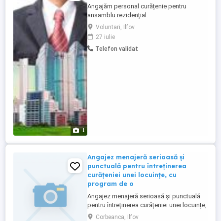
Angajăm personal curățenie pentru
ansamblu rezidențial.
Voluntari, Ilfov
27 iulie
Telefon validat
1
Angajez menajeră serioasă și
punctuală pentru întreținerea
curățeniei unei locuințe, cu
program de o
Angajez menajeră serioasă și punctuală
pentru întreținerea curățeniei unei locuințe,
cu program de o singură zi pe săptămână.
Corbeanca, Ilfov