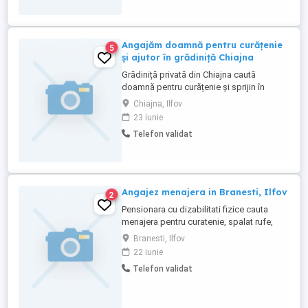
contactați la ...
Angajăm doamnă pentru curățenie
5
și ajutor în grădiniță Chiajna
Grădiniță privată din Chiajna caută
doamnă pentru curățenie și sprijin în
activitățile zilnice, persoană serioasă,
Chiajna, Ilfov
harnică și atentă în preajma copiilor.
23 iunie
Responsabilități: menținerea curățeniei în
Telefon validat
sălile de grupă și spațiile comune
igienizarea băilor și a zonelor de servire a
mesei sprijin pentru ...
Angajez menajera in Branesti, Ilfov
2
Pensionara cu dizabilitati fizice cauta
menajera pentru curatenie, spalat rufe,
igiena personala, alte mici servicii (de
Branesti, Ilfov
exemplu aprins focul in soba iarna) in
22 iunie
localitatea Branesti, Ilfov. Pentru detalii
Telefon validat
suplimentare va rog contactati dna.
Victoria Florea la tel.