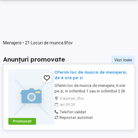
Menajere • 21 Locuri de munca Ilfov
Anunțuri promovate
Vezi toate
Oferim loc de munca de menajera,
de 6 ore pe zi
Oferim loc de munca de menajera, 6 ore
pe zi, in schimbul 1 sau in schimbul 2 (8-
14 sau 14-20). Salariu 6.000 Ron, in
Voluntari, Ilfov
primele doua luni plata la zi.
ieri 09:39
Telefon validat
Repostat automat
Promovat