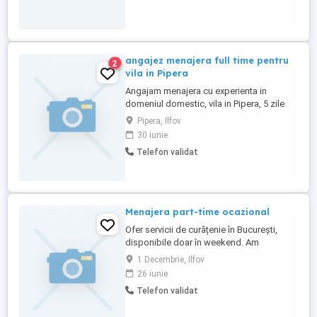
angajez menajera full time pentru
2
vila in Pipera
Angajam menajera cu experienta in
domeniul domestic, vila in Pipera, 5 zile
saptamana, iubitoare de pisici,detalii la
Pipera, Ilfov
telefon
30 iunie
Telefon validat
Menajera part-time ocazional
Ofer servicii de curățenie în București,
disponibile doar în weekend. Am
experiență în curățenie generală, curățenie
1 Decembrie, Ilfov
de întreținere și călcat. Sunt serioasă,
26 iunie
punctuală și atentă la detalii. Mă deplasez
Telefon validat
în sectoarele 3, 4 și 5 și Ilfov. Dacă aveți
nevoie de ajutor ocazional, vă rog să mă