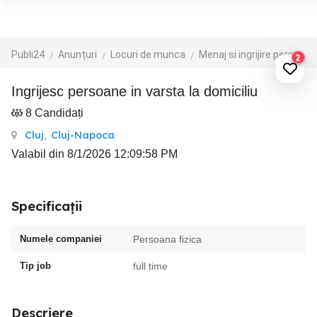
Publi24
Anunțuri
Locuri de munca
Menaj si ingrijire persoane
2
Ingrijesc persoane in varsta la domiciliu
8 Candidați
Cluj
,
Cluj-Napoca
Valabil din 8/1/2026 12:09:58 PM
Specificații
Numele companiei
Persoana fizica
Tip job
full time
Descriere