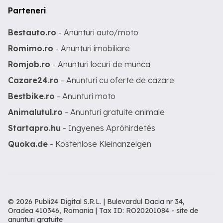
Parteneri
Bestauto.ro
- Anunturi auto/moto
Romimo.ro
- Anunturi imobiliare
Romjob.ro
- Anunturi locuri de munca
Cazare24.ro
- Anunturi cu oferte de cazare
Bestbike.ro
- Anunturi moto
Animalutul.ro
- Anunturi gratuite animale
Startapro.hu
- Ingyenes Apróhirdetés
Quoka.de
- Kostenlose Kleinanzeigen
© 2026 Publi24 Digital S.R.L. | Bulevardul Dacia nr 34,
Oradea 410346, Romania | Tax ID: RO20201084 -
site de
anunturi gratuite