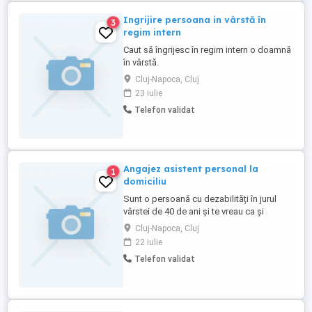
Ingrijire persoana in vârstă în
3
regim intern
Caut să îngrijesc în regim intern o doamnă
în vârstă.
Cluj-Napoca, Cluj
23 iulie
Telefon validat
Angajez asistent personal la
1
domiciliu
Sunt o persoană cu dezabilități în jurul
vârstei de 40 de ani și te vreau ca și
asistentul meu personal part time.. Dacă
Cluj-Napoca, Cluj
ești o persoană dinamică, open mind și ai
22 iulie
o vibrație pozitiva și îți dorești să ai un
Telefon validat
venit dintr un job part time.... Contactează
ma Permisul de conducere este un
avantaj. ..