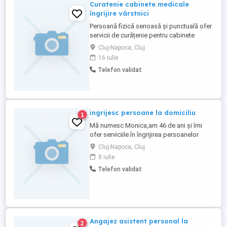
Curatenie cabinete medicale
îngrijire vârstnici
Persoană fizică serioasă și punctuală ofer
servicii de curățenie pentru cabinete
medicale , medicină de familie
Cluj-Napoca, Cluj
,stomatologie sau spatii de birouri mici,
16 iulie
medii sau și îngrijire vârstnici doar
Telefon validat
dimineața program de 2-4 ore Deoarece
prețuiesc punctualitatea și timpul meu
este limitat solicit și ofer corectitudine ...
ingrijesc persoane la domiciliu
1
Mă numesc Monica,am 46 de ani și îmi
ofer serviciile în îngrijirea persoanelor
bolnave sau în vârstă la domiciliul
Cluj-Napoca, Cluj
acestora,fac deplasări cu mașina proprie
8 iulie
dar doar in cartierul Gheorgheni sau foarte
Telefon validat
aproape, in zona. Activitatea mea
presupune oferirea de servicii de
igienizare,evaluare a stării de sănătate ...
Angajez asistent personal la
2