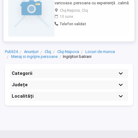
varicoase..persoana cu experiență ..calmă
empatică..punctuala
Cluj-Napoca, Cluj
10 iunie
Telefon validat
Publi24
Anunțuri
Cluj
Cluj-Napoca
Locuri de munca
Menaj si ingrijire persoane
Ingrijitori batrani
Categorii
Județe
Localități