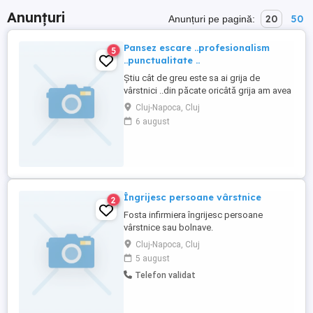
Anunțuri
20
50
Anunțuri pe pagină:
Pansez escare ..profesionalism
5
..punctualitate ..
Știu cât de greu este sa ai grija de
vârstnici ..din păcate oricâtă grija am avea
dacă sunt la pat se formează escare ..eu
Cluj-Napoca, Cluj
sunt aici sa va ajut la dezinfectat și pansat
6 august
Îngrijesc persoane vârstnice
2
Fosta infirmiera îngrijesc persoane
vârstnice sau bolnave.
Cluj-Napoca, Cluj
5 august
Telefon validat