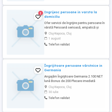
Ingrijesc persoane in varsta la
2
domiciliu
Ofer servicii de îngrijire pentru persoane în
vârstă Persoană serioasă, empatică și
responsabilă ofer servicii de îngrijire și
Cluj-Napoca, Cluj
sprijin pentru persoane în vârstă, la
1 august
domiciliu. Servicii oferite: - Ajutor în
Telefon validat
activitățile zilnice (igienă personală,
îmbrăcare) - Prepararea și administrarea
meselor - Administrarea ...
Îngrijitoare persoane vârstnice in
Germania
Angajăm Îngrijitoare Germania 2.100 NET
lună Bonus de 200 Plecare imediată
Căutăm o îngrijitoare pentru îngrijirea unei
Cluj-Napoca, Cluj
doamne cu Parkinson. Limba germană
30 iulie
minim B1 Experiență în îngrijirea
Telefon validat
persoanelor vârstnice Cazare asigurată
Contract legal și suport permanent