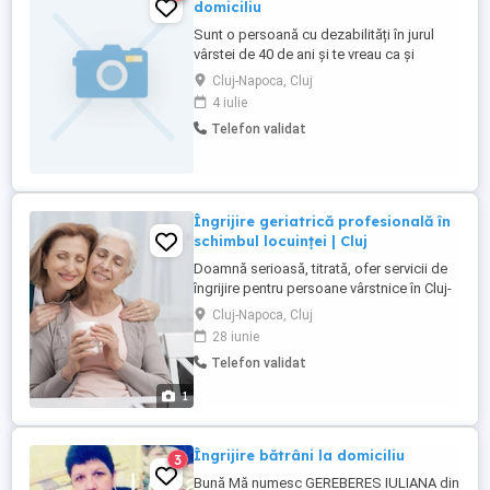
domiciliu
Sunt o persoană cu dezabilități în jurul
vârstei de 40 de ani și te vreau ca și
asistentul meu personal part time.. Dacă
Cluj-Napoca, Cluj
ești o persoană dinamică, open mind și ai
4 iulie
o vibrație pozitiva și îți dorești să ai un
Telefon validat
venit dintr un job part time.... Contactează
ma Permisul de conducere este un
avantaj. ..
Îngrijire geriatrică profesională în
schimbul locuinței | Cluj
Doamnă serioasă, titrată, ofer servicii de
îngrijire pentru persoane vârstnice în Cluj-
Napoca. Serviciile se oferă în schimbul
Cluj-Napoca, Cluj
locuinței, exclusiv prin intermediul unui act
28 iunie
juridic standard si securizat. Ce includ
Telefon validat
serviciile mele: Asistență și igienă: Ajutor
dedicat pentru igiena zilnică și nevoile ...
1
Îngrijire bătrâni la domiciliu
3
Bună Mă numesc GEREBERES IULIANA din