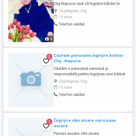
Cluj-Napoca caut să îngrijire bătrâni la
domiciliu sau la spital am experienta în
Cluj-Napoca, Cluj
domeniul îngrijire bătrâni am lucrat în Italia
19 iunie
25 de ani caut la ore.
Telefon validat
2
Cautam persoana ingrijire bolnav
2
Cluj -Napoca
Căutăm o persoană serioasă și
responsabilă pentru îngrijirea unui bărbat
de 69 de ani, cu semipareză, domiciliat la
Cluj-Napoca, Cluj
casă în Cluj-Napoca. Responsabilități:
15 iunie
Asigurarea igienei personale; Ajutor la
Telefon validat
alimentație și hidratare; Sprijin pentru
mobilizare Supraveghere și companie pe
durata programului. Persoana ...
Îngrijire răni ulcere varicoase
1
escare
Pansez escare..răni ulcere