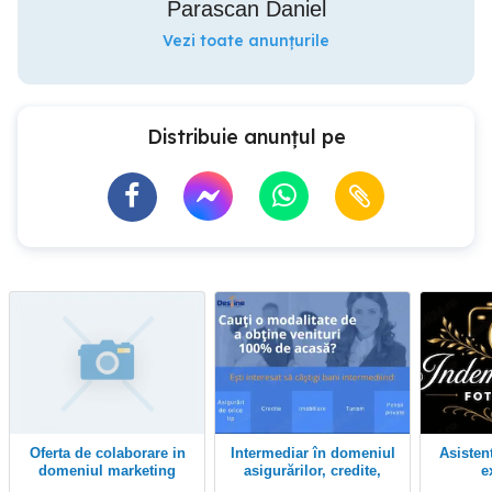
Parascan Daniel
Vezi toate anunțurile
Distribuie anunțul pe
Oferta de colaborare in
Intermediar în domeniul
Asistent foto video fara
domeniul marketing
asigurărilor, credite,
e
management
vacanțe, imobiliare