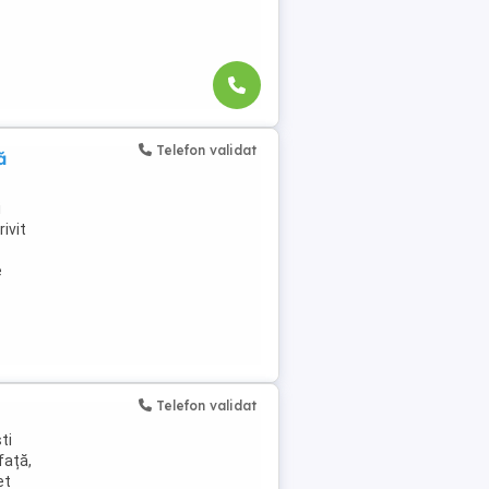
Telefon validat
ă
i
rivit
e
Telefon validat
ti
față,
et