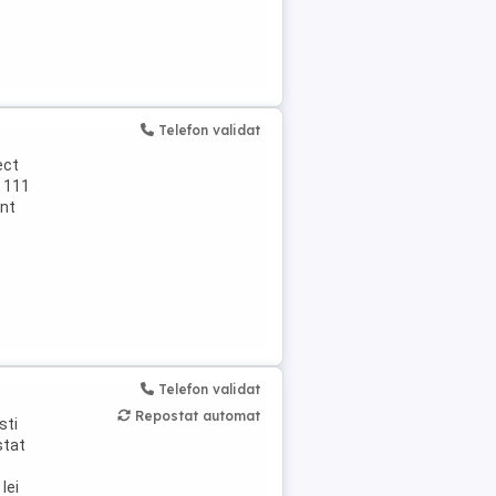
Telefon validat
ect
g 111
unt
Telefon validat
Repostat automat
sti
stat
lei