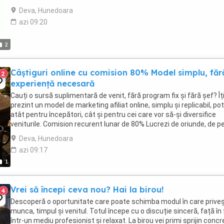
Contract de munca pe perioada ...
Deva, Hunedoara
azi 09:20
2
Câștiguri online cu comision 80% Model simplu, făr
2
experiență necesară
Cauți o sursă suplimentară de venit, fără program fix și fără șef? Îț
prezint un model de marketing afiliat online, simplu și replicabil, pot
atât pentru începători, cât și pentru cei care vor să-și diversifice
veniturile. Comision recurent lunar de 80% Lucrezi de oriunde, de p
laptop sau ...
Deva, Hunedoara
azi 09:17
1
Vrei să începi ceva nou? Hai la birou!
4
Descoperă o oportunitate care poate schimba modul în care priveș
munca, timpul și venitul. Totul începe cu o discuție sinceră, față în 
într-un mediu profesionist și relaxat. La birou vei primi sprijin concr