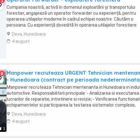
1
Compania noastră, activă în domeniul exploatării și transportului
forestier, angajează un operator forwarder cu experiență, pentru
operarea utilajelor moderne în cadrul echipei noastre. Căutăm o
persoana: Cu experiență dovedită în operarea utilajelor forestiere
(forwarder) ...
Deva, Hunedoara
4 august
Manpower recruteaza URGENT Tehnician mentena
8
- Hunedoara (contract pe perioada nedeterminata
Manpower recruteaza Tehnician mentenanta in Hunedoara in indus
automotive. Responsabilitati principale: - Analizarea si executarea
lucrarilor de reparatie, intretinere si revizie; - Verificarea functionari
echipamentelor si participarea la testarea sistemelor complexe,
utilizand sisteme de diagnosticare ...
Deva, Hunedoara
4 august
1