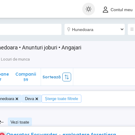
ane
Companii
Sortează
Contul meu
59
oara • Anunturi joburi • Angajari
Locuri de munca
oane
Companii
Sortează
7
59
nedoara
Deva
Șterge toate filtrele
e
–
Vezi toate
Operator Forwarder - exploatere forestiera