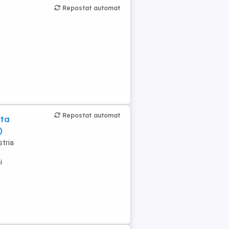
Repostat automat
Repostat automat
nta
)
tria
i