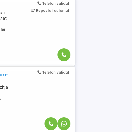
Telefon validat
Repostat automat
sti
stat
lei
Telefon validat
are
iția
s