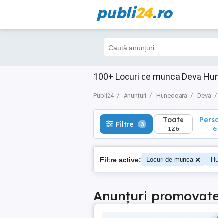
publi
24
.ro
Toate
Perso
Filtre
3
126
67
100+ Locuri de munca Deva Huned
Publi24
Anunțuri
Hunedoara
Deva
Toate
Pers
Filtre
3
126
6
Filtre active:
Locuri de munca
Hu
Anunțuri promovat