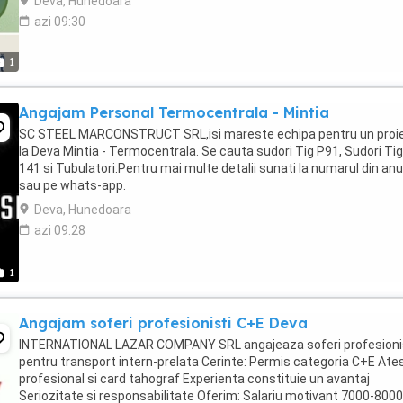
Deva, Hunedoara
azi 09:30
1
Angajam Personal Termocentrala - Mintia
SC STEEL MARCONSTRUCT SRL,isi mareste echipa pentru un proi
la Deva Mintia - Termocentrala. Se cauta sudori Tig P91, Sudori Ti
141 si Tubulatori.Pentru mai multe detalii sunati la numarul din an
sau pe whats-app.
Deva, Hunedoara
azi 09:28
1
Angajam soferi profesionisti C+E Deva
INTERNATIONAL LAZAR COMPANY SRL angajeaza soferi profesioni
pentru transport intern-prelata Cerinte: Permis categoria C+E Ate
profesional si card tahograf Experienta constituie un avantaj
Seriozitate si responsabilitate Oferim: Salariu motivant 7000-8000 