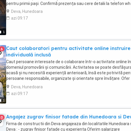
pentru primii pași. Confirmă prezența sau cere detalii la telefon wh .
Deva, Hunedoara
azi 09:17
1
Caut colaboratori pentru activitate online instruire
6
individuală inclusă
Caut persoane interesate de o colaborare într-o activitate online în
domeniul promovării și comunicării. Activitatea se poate desfășur
acasă și nu necesită experiență anterioară, însă este potrivită pen
persoane responsabile, organizate și orientate spre învățare. Ofer
instruire pentru primii ...
Deva, Hunedoara
azi 09:17
1
Angajez zugrav finisor fatade din Hunedoara si De
20
Firma de constructii din Deva angajeaza din localitatile Hunedoara 
Deva : - zugrav finisor fatade cu experienta Oferim salarizare