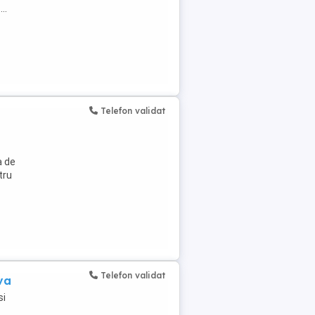
..
Telefon validat
a de
tru
Telefon validat
va
si