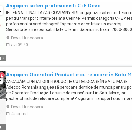
Angajam soferi profesionisti C+E Deva
INTERNATIONAL LAZAR COMPANY SRL angajeaza soferi profesioni
pentru transport intern-prelata Cerinte: Permis categoria C+E Ate
profesional si card tahograf Experienta constituie un avantaj
Seriozitate si responsabilitate Oferim: Salariu motivant 7000-8000 
Contract de munca pe perioada ...
Deva, Hunedoara
azi 09:20
2
Angajam Operatori Productie cu relocare in Satu M
2
ANGAJĂM OPERATORI PRODUCȚIE CU RELOCARE ÎN SATU MARE!
Adecco Romania angajează persoane dornice de muncă pentru poz
de Operator Producție. Locurile de muncă sunt în Satu Mare, iar
pachetul include relocare completă! Asigurăm transport dus-întor
cazare-fabrică. Locație: Satu Mare (se asigură relocare). Cerințe:
Deva, Hunedoara
Minim ...
4 august
1