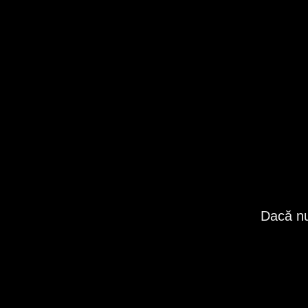
Dacă nu