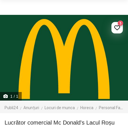
5
1
/ 1
Publi24
Anunțuri
Locuri de munca
Horeca
Personal Fast Food
Lucrător comercial Mc Donald's Lacul Roșu