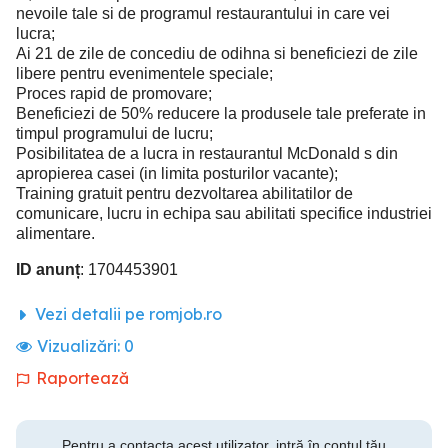
nevoile tale si de programul restaurantului in care vei
lucra;
Ai 21 de zile de concediu de odihna si beneficiezi de zile
libere pentru evenimentele speciale;
Proces rapid de promovare;
Beneficiezi de 50% reducere la produsele tale preferate in
timpul programului de lucru;
Posibilitatea de a lucra in restaurantul McDonald s din
apropierea casei (in limita posturilor vacante);
Training gratuit pentru dezvoltarea abilitatilor de
comunicare, lucru in echipa sau abilitati specifice industriei
alimentare.
ID anunț
: 1704453901
Vezi detalii pe romjob.ro
Vizualizări:
0
Raportează
Pentru a contacta acest utilizator, intră în contul tău