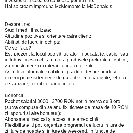
investeste in ceea ce conteaza pentru tine.
Hai sa cream impreuna McMomente la McDonald s!
Despre tine:
Studii medii finalizate;
Atitudine pozitiva si orientare catre client;
Abilitati de lucru in echipa;
Ce vei face?
Esti prezent la locul potrivit lucrator in bucatarie, casier sau
in lobby, tu esti cel care ofera produsele preferate clientilor;
Zambesti mereu in interactiunea cu clientii;
Asimilezi informatii si abilitati practice despre produse,
materii prime si termene de garantie, echipamente, tehnici
de vanzare, lucrul cu oamenii, etc.
Beneficii
Pachet salarial 3000 - 3700 RON net la norma de 8 ore
(suma compusa din salariu fix, tichete de masa de 40 RON
zi, sporuri si alte bonusuri);
Abonament medical și acces la telemedicină;
Flexibilitate iti poti organiza programul de lucru in ture de
zi, ture de noapte si in ture de weekend, in functie de